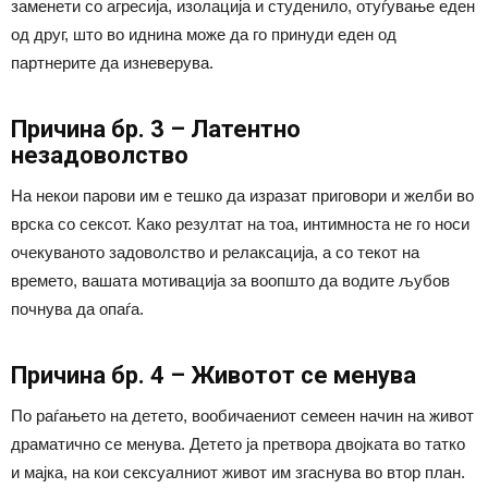
заменети со агресија, изолација и студенило, отуѓување еден
од друг, што во иднина може да го принуди еден од
партнерите да изневерува.
Причина бр. 3 – Латентно
незадоволство
На некои парови им е тешко да изразат приговори и желби во
врска со сексот. Како резултат на тоа, интимноста не го носи
очекуваното задоволство и релаксација, а со текот на
времето, вашата мотивација за воопшто да водите љубов
почнува да опаѓа.
Причина бр. 4 – Животот се менува
По раѓањето на детето, вообичаениот семеен начин на живот
драматично се менува. Детето ја претвора двојката во татко
и мајка, на кои сексуалниот живот им згаснува во втор план.