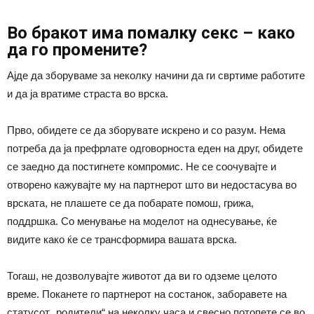
Во бракот има помалку секс – како
да го промените?
Ајде да зборуваме за неколку начини да ги свртиме работите
и да ја вратиме страста во врска.
Прво, обидете се да зборувате искрено и со разум. Нема
потреба да ја префрлате одговорноста еден на друг, обидете
се заедно да постигнете компромис. Не се соочувајте и
отворено кажувајте му на партнерот што ви недостасува во
врската, не плашете се да побарате помош, грижа,
поддршка. Со менување на моделот на однесување, ќе
видите како ќе се трансформира вашата врска.
Тогаш, не дозволувајте животот да ви го одземе целото
време. Поканете го партнерот на состанок, заборавете на
статусот „родители“ на неколку часа и свесно потопете се во