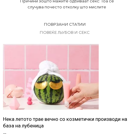
Причини зошто мажите одбиваат секс: Тоа се
случува почесто отколку што мислите
ПОВРЗАНИ СТАТИИ
ПОВЕЌЕ ЉУБОВ И СЕКС
Нека летото трае вечно со козметички производи на
база на лубеница