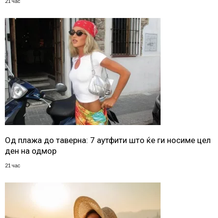
21 час
Од плажа до таверна: 7 аутфити што ќе ги носиме цел
ден на одмор
21 час