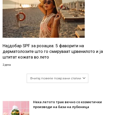
Најдобар SPF за розацеа: 5 фаворити на
дерматолозите што го смируваат црвенилото и ја
штитат кожата во лето
2 дена
Вчитај повеќе поврзани статии
Нека летото трае вечно со козметички
производи на база на лубеница