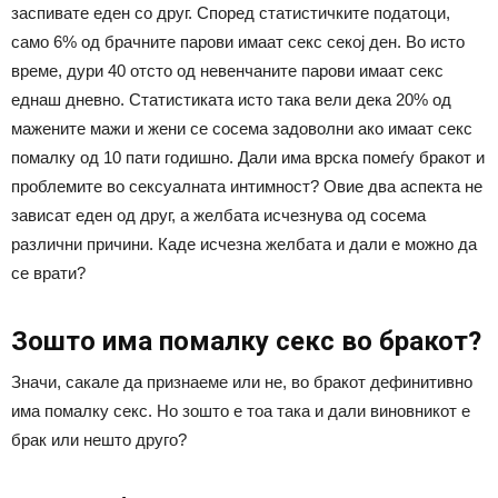
заспивате еден со друг. Според статистичките податоци,
само 6% од брачните парови имаат секс секој ден. Во исто
време, дури 40 отсто од невенчаните парови имаат секс
еднаш дневно. Статистиката исто така вели дека 20% од
мажените мажи и жени се сосема задоволни ако имаат секс
помалку од 10 пати годишно. Дали има врска помеѓу бракот и
проблемите во сексуалната интимност? Овие два аспекта не
зависат еден од друг, а желбата исчезнува од сосема
различни причини. Каде исчезна желбата и дали е можно да
се врати?
Зошто има помалку секс во бракот?
Значи, сакале да признаеме или не, во бракот дефинитивно
има помалку секс. Но зошто е тоа така и дали виновникот е
брак или нешто друго?