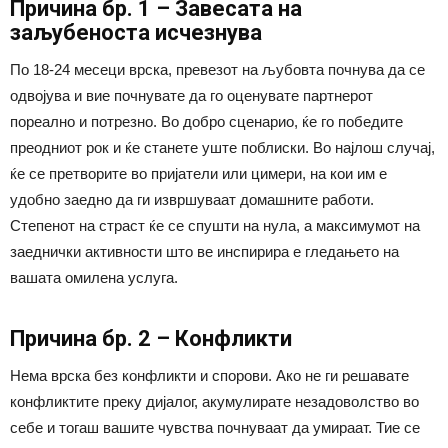
Причина бр. 1 – Завесата на
заљубеноста исчезнува
По 18-24 месеци врска, превезот на љубовта почнува да се
одвојува и вие почнувате да го оценувате партнерот
пореално и потрезно. Во добро сценарио, ќе го победите
преодниот рок и ќе станете уште поблиски. Во најлош случај,
ќе се претворите во пријатели или цимери, на кои им е
удобно заедно да ги извршуваат домашните работи.
Степенот на страст ќе се спушти на нула, а максимумот на
заеднички активности што ве инспирира е гледањето на
вашата омилена услуга.
Причина бр. 2 – Конфликти
Нема врска без конфликти и спорови. Ако не ги решавате
конфликтите преку дијалог, акумулирате незадоволство во
себе и тогаш вашите чувства почнуваат да умираат. Тие се