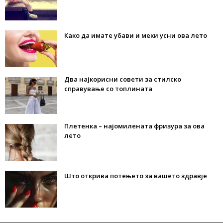
Како да имате убави и меки усни ова лето
Два најкорисни совети за стилско
справување со топлината
Плетенка – најомилената фризура за ова
лето
Што открива потењето за вашето здравје