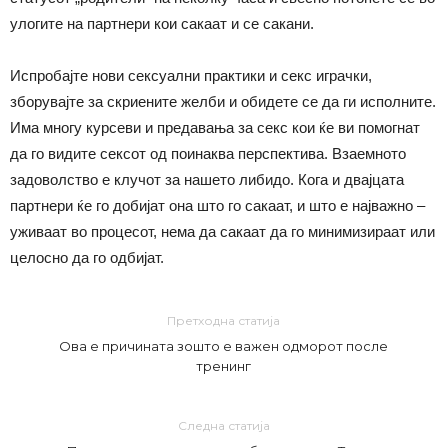
улогите на партнери кои сакаат и се сакани.
Испробајте нови сексуални практики и секс играчки,
зборувајте за скриените желби и обидете се да ги исполните.
Има многу курсеви и предавања за секс кои ќе ви помогнат
да го видите сексот од поинаква перспектива. Взаемното
задоволство е клучот за нашето либидо. Кога и двајцата
партнери ќе го добијат она што го сакаат, и што е најважно –
уживаат во процесот, нема да сакаат да го минимизираат или
целосно да го одбијат.
Претходна статија
Ова е причината зошто е важен одморот после
тренинг
Следна статија