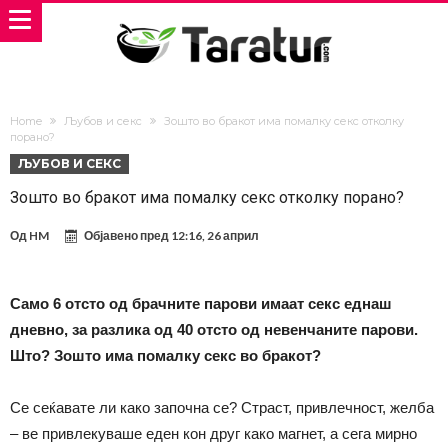
Home
Љубов и секс
Зошто во бракот има помалку секс отколку
порано?
ЉУБОВ И СЕКС
Зошто во бракот има помалку секс отколку порано?
Од
HM
Објавено пред
12:16, 26 април
Само 6 отсто од брачните парови имаат секс еднаш
дневно, за разлика од 40 отсто од невенчаните парови.
Што? Зошто има помалку секс во бракот?
Се сеќавате ли како започна се? Страст, привлечност, желба
– ве привлекуваше еден кон друг како магнет, а сега мирно