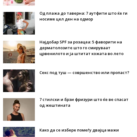
Од плажа до таверна: 7 аутфити што ќе ги
носиме цел ден на одмор
Најдобар SPF за розацеа: 5 фаворити на
дерматолозите што го смируваат
црвенилото и ја штитат кожата во лето
Секс под туш — совршенство или пропаст?
7 стилски и брзи фризури што ќе ве спасат
од жештината
Како да се избере помеѓу двајца мажи