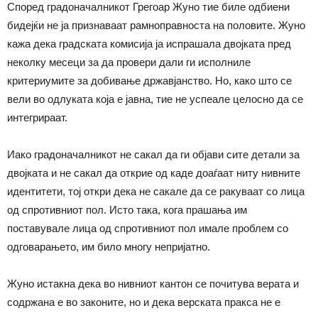
Според градоначалникот Грегоар Жуно тие биле одбиени
бидејќи не ја признаваат рамноправноста на половите. Жуно
кажа дека градската комисија ја испрашала двојката пред
неколку месеци за да провери дали ги исполниле
критериумите за добивање државјанство. Но, како што се
вели во одлуката која е јавна, тие не успеале целосно да се
интегрираат.
Иако градоначалникот не сакал да ги објави сите детали за
двојката и не сакал да открие од каде доаѓаат ниту нивните
идентитети, тој откри дека не сакале да се ракуваат со лица
од спротивниот пол. Исто така, кога прашања им
поставувале лица од спротивниот пол имале проблем со
одговарањето, им било многу непријатно.
Жуно истакна дека во нивниот кантон се почитува верата и
содржана е во законите, но и дека верската пракса не е