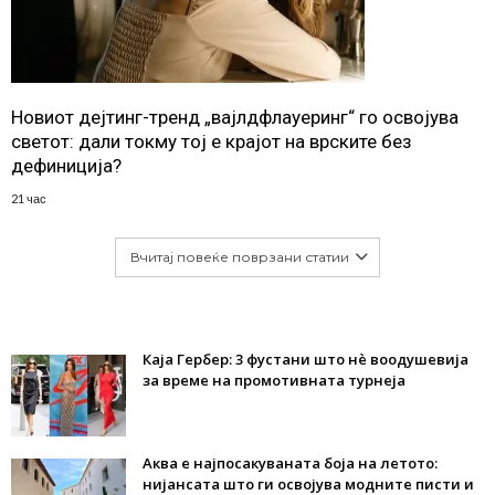
Новиот дејтинг-тренд „вајлдфлауеринг“ го освојува
светот: дали токму тој е крајот на врските без
дефиниција?
21 час
Вчитај повеќе поврзани статии
Каја Гербер: 3 фустани што нè воодушевија
за време на промотивната турнеја
Аква е најпосакуваната боја на летото:
нијансата што ги освојува модните писти и