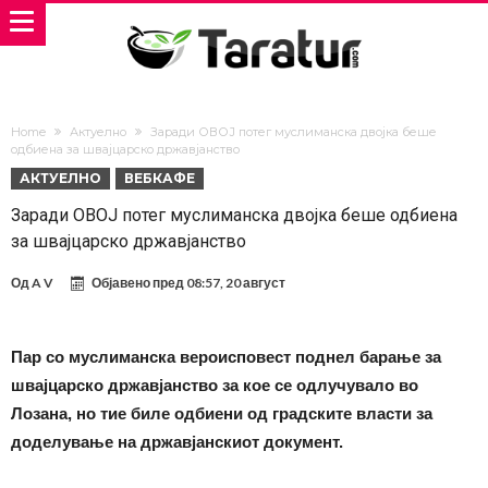
Home
Актуелно
Заради ОВОЈ потег муслиманска двојка беше
одбиена за швајцарско државјанство
АКТУЕЛНО
ВЕБКАФЕ
Заради ОВОЈ потег муслиманска двојка беше одбиена
за швајцарско државјанство
Од
A V
Објавено пред
08:57, 20 август
Пар со муслиманска вероисповест поднел барање за
швајцарско државјанство за кое се одлучувало во
Лозана, но тие биле одбиени од градските власти за
доделување на државјанскиот документ.