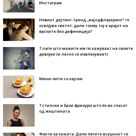
Инстаграм
Новиот дејтинг-тренд „вајлдфлауеринг“ го
освојува светот: дали токму тој е крајот на
врските без дефиниција?
7 лаги што мажите им ги кажуваат на своите
девојки (и лесно се извлекуваат)
Мини-пити со кајсии
7 стилски и брзи фризури што ќе ве спасат
од жештината
Факти за кожата: Дали пегите всушност се