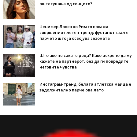
оштетувања од сонцето?
Џенифер Лопез во Рим го покажа
совршениот летен тренд: фустанот-шал е
парчето што ја освојува сезоната
Што ако не сакате деца? Како искрено да му
кажете на партнерот, без да ги повредите
неговите чувства
Инстаграм-тренд: белата атлетска маица е
задолжително парче ова лето