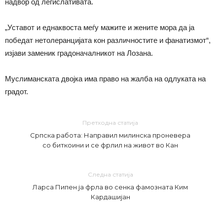
надвор од легислативата.
„Уставот и еднаквоста меѓу мажите и жените мора да ја
победат нетолеранцијата кон различностите и фанатизмот“,
изјави заменик градоначалникот на Лозана.
Муслиманската двојка има право на жалба на одлуката на
градот.
Претходна статија
Српска работа: Направил милинска проневера
со биткоини и се фрлил на живот во Кан
Следна статија
Ларса Пипен ја фрла во сенка фамозната Ким
Кардашијан