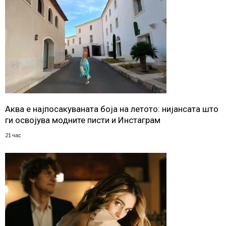
Аква е најпосакуваната боја на летото: нијансата што
ги освојува модните писти и Инстаграм
21 час