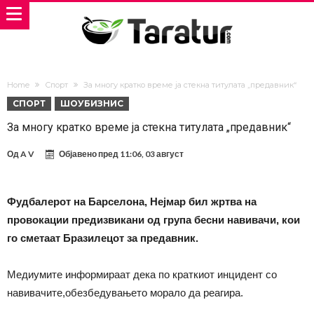
Home
Спорт
За многу кратко време ја стекна титулата „предавник“
СПОРТ
ШОУБИЗНИС
За многу кратко време ја стекна титулата „предавник“
Од
A V
Објавено пред
11:06, 03 август
Фудбалерот на Барселона, Нејмар бил жртва на
провокации предизвикани од група бесни навивачи, кои
го сметаат Бразилецот за предавник.
Медиумите информираат дека по краткиот инцидент со
навивачите,обезбедувањето морало да реагира.