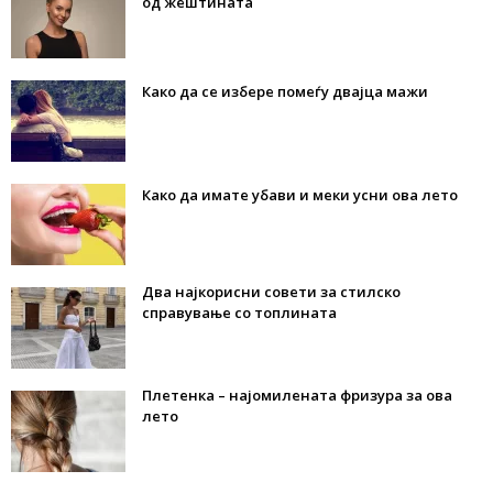
од жештината
Како да се избере помеѓу двајца мажи
Како да имате убави и меки усни ова лето
Два најкорисни совети за стилско
справување со топлината
Плетенка – најомилената фризура за ова
лето