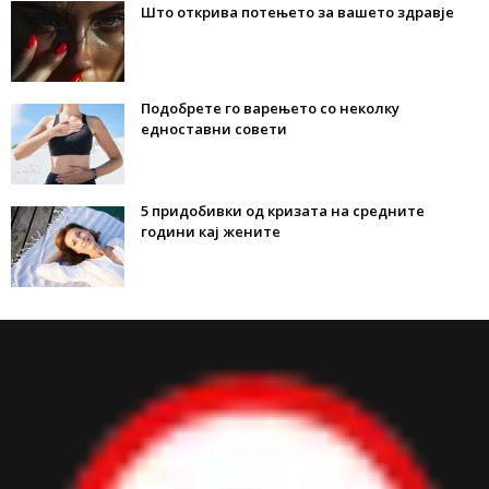
Што открива потењето за вашето здравје
Подобрете го варењето со неколку
едноставни совети
5 придобивки од кризата на средните
години кај жените