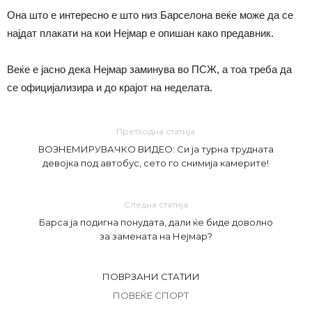
Она што е интересно е што низ Барселона веќе може да се
најдат плакати на кои Нејмар е опишан како предавник.
Веќе е јасно дека Нејмар заминува во ПСЖ, а тоа треба да
се официјализира и до крајот на неделата.
Претходна статија
ВОЗНЕМИРУВАЧКО ВИДЕО: Си ја турна трудната
девојка под автобус, сето го снимија камерите!
Следна статија
Барса ја подигна понудата, дали ќе биде доволно
за замената на Нејмар?
ПОВРЗАНИ СТАТИИ
ПОВЕЌЕ СПОРТ