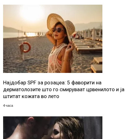
Најдобар SPF за розацеа: 5 фаворити на
дерматолозите што го смируваат црвенилото и ја
штитат кожата во лето
4 часа