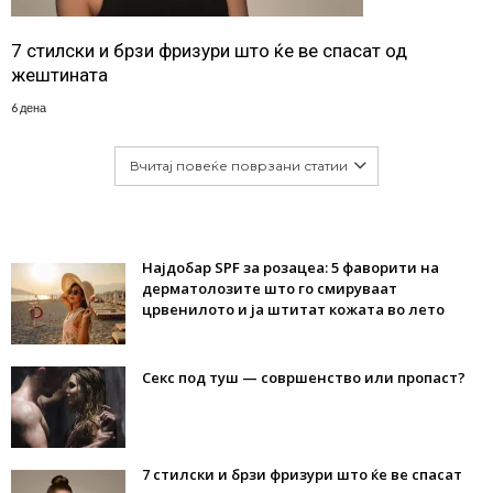
7 стилски и брзи фризури што ќе ве спасат од
жештината
6 дена
Вчитај повеќе поврзани статии
Најдобар SPF за розацеа: 5 фаворити на
дерматолозите што го смируваат
црвенилото и ја штитат кожата во лето
Секс под туш — совршенство или пропаст?
7 стилски и брзи фризури што ќе ве спасат