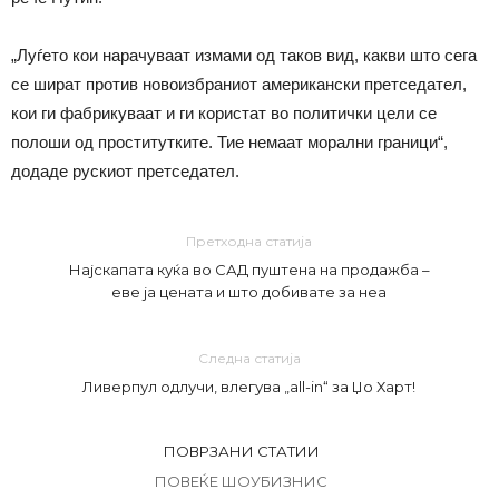
„Луѓето кои нарачуваат измами од таков вид, какви што сега
се шират против новоизбраниот американски претседател,
кои ги фабрикуваат и ги користат во политички цели се
полоши од проститутките. Тие немаат морални граници“,
додаде рускиот претседател.
Претходна статија
Најскапата куќа во САД пуштена на продажба –
еве ја цената и што добивате за неа
Следна статија
Ливерпул одлучи, влегува „all-in“ за Џо Харт!
ПОВРЗАНИ СТАТИИ
ПОВЕЌЕ ШОУБИЗНИС