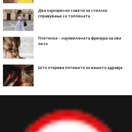
Два најкорисни совети за стилско
справување со топлината
Плетенка – најомилената фризура за ова
лето
Што открива потењето за вашето здравје