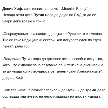
Денис Хоф
, сопственик на ранчот „Moonlite Bunny“ во
Невада вели дека
Путин
мора да дојде во САД за да се
увери дека тоа не е точно.
„Споредувањето на нашите девојки со Русинките е смешно.
Тие се како медицински сестри, кои лекуваат еден по еден
пенис“, рече тој.
„Владимир Путин мора да доживее некое посебно искуство,
како што е двочасовно врзување со интензивна дисциплина,
за да увиди колку всушност се талентирани Американките“,
додава Хоф.
Сопственикот на рачнот алепира и до Путин и до
Трамп
да го
согледаат значењето на легализацијата на проституцијата.