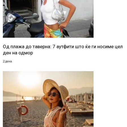
Од плажа до таверна: 7 аутфити што ќе ги носиме цел
ден на одмор
2 дена