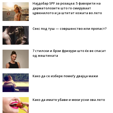
Најдобар SPF за розацеа: 5 фаворити на
дерматолозите што го смируваат
црвенилото и ја штитат кожата во лето
Секс под туш — совршенство или пропаст?
7 стилски и брзи фризури што ќе ве спасат
од жештината
Како да се избере помеѓу двајца мажи
Како да имате убави и меки усни ова лето