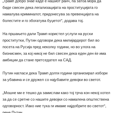
„Трамп добро знае каде е нашиот ранч, па затоа мора да
биде свесен дека легализацијата на проституцијата го
намалува криминалот, придонесува за превенцијата на
болестите и го збогатува буџетот“, додава тој.
На пршањето дали Трамп користел услуги на руски
проститутки, Путин одговори дека милијардерот бил во
посета на Русија пред неколку години, но во улога на
бизнисмен, за кој никој не бил свесен дека еден ден ќе има
амбиции да стане претседател на САД.
Путин нагласи дека Трамп долги години организирал избори
за убавина и се дружел со најубавите девојки во светот.
„Мошне ми е тешко да замислам како тој трча кон некој хотел
за да се сретне со нашите девојки со намалена општествена
одговорност. Иако ние тука ги имаме најдобрите во светот“,
рече Путин.