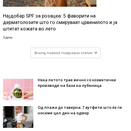
Најдобар SPF за розацеа: 5 фаворити на
дерматолозите што го смируваат црвенилото и ја
штитат кожата во лето
3 дена
Вчитај повеќе поврзани статии
Нека летото трае вечно со козметички
производи на база на лубеница
Од плажа до таверна: 7 аутфити што ќе ги
носиме цел ден на одмор