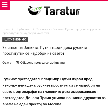
Home
Шоубизнис
За инает на Јенките: Путин тврди дека руските
проститутки се најдобри на светот
ШОУБИЗНИС
За инает на Јенките: Путин тврди дека руските
проститутки се најдобри на светот
Од
A V
Објавено пред
12:05, 20 јануари
Рускиот претседател Владимир Путин изјави пред
неколку дена дека руските проститутки се најдобри на
светот, одговарајќи на гласините дека американскиот
претседател Доналд Трамп уживал во нивно друшство за
време на еден престој во Москва.