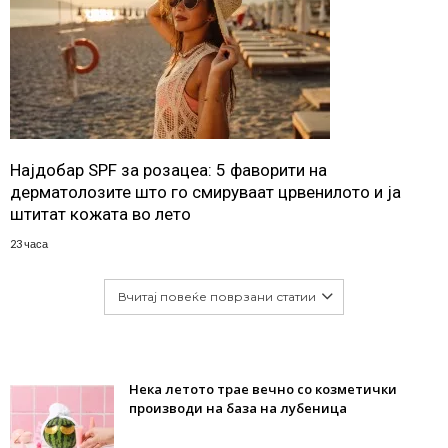
Најдобар SPF за розацеа: 5 фаворити на
дерматолозите што го смируваат црвенилото и ја
штитат кожата во лето
23 часа
Вчитај повеќе поврзани статии
Нека летото трае вечно со козметички
производи на база на лубеница