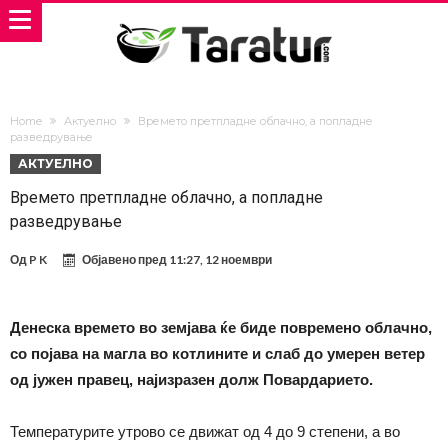
Home
Актуелно
Времето претпладне облачно, а попладне
разведрување
АКТУЕЛНО
Времето претпладне облачно, а попладне
разведрување
Од
P K
Објавено пред
11:27, 12 ноември
Денеска времето во земјава ќе биде повремено облачно,
со појава на магла во котлините и слаб до умерен ветер
од јужен правец, најизразен долж Повардарието.
Температурите утрово се движат од 4 до 9 степени, а во