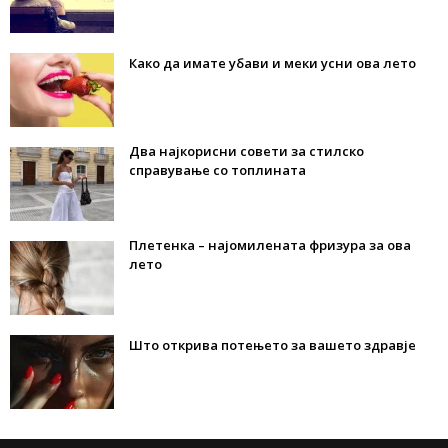
Како да имате убави и меки усни ова лето
Два најкорисни совети за стилско
справување со топлината
Плетенка – најомилената фризура за ова
лето
Што открива потењето за вашето здравје