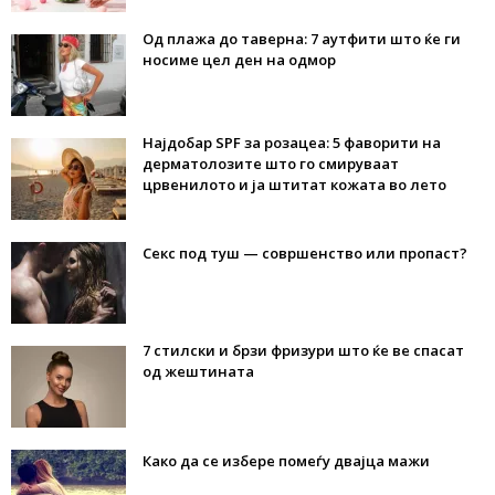
Од плажа до таверна: 7 аутфити што ќе ги
носиме цел ден на одмор
Најдобар SPF за розацеа: 5 фаворити на
дерматолозите што го смируваат
црвенилото и ја штитат кожата во лето
Секс под туш — совршенство или пропаст?
7 стилски и брзи фризури што ќе ве спасат
од жештината
Како да се избере помеѓу двајца мажи