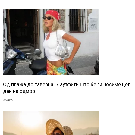
Од плажа до таверна: 7 аутфити што ќе ги носиме цел
ден на одмор
3 часа