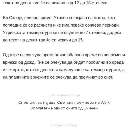
текот на денот тие ќе се искачат од 12 до 18 степени.
Во Скопје, слично време. Утрово со појава на магла, која
попладне ќе се расчисти и ќе има повеќе сончеви периоди.
Утринската температура ќе се спушти до 7 степени, додека
во текот на денот таа ќе се искачи до 15.
Од утре не очекува променливо облачно време со повремени
врнежи од дожд. Тие се очекува да бидат пообилни во среда
и четврток, што ќе донесе и намалување на температурите, а
на планините врнежите се очекува да преминат во снег.
Претходна статија
Спектакл во најава: Светска премиера на Walk
On Water – новиот сингл од Еминем
Следна статија