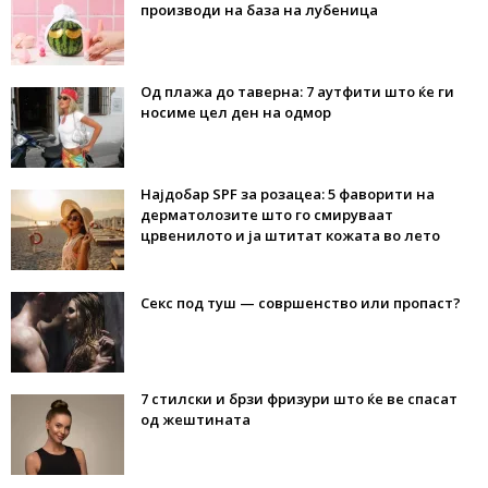
производи на база на лубеница
Од плажа до таверна: 7 аутфити што ќе ги
носиме цел ден на одмор
Најдобар SPF за розацеа: 5 фаворити на
дерматолозите што го смируваат
црвенилото и ја штитат кожата во лето
Секс под туш — совршенство или пропаст?
7 стилски и брзи фризури што ќе ве спасат
од жештината