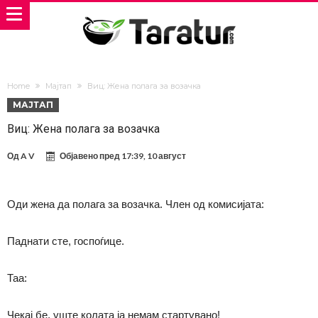
Home
Мајтап
Виц: Жена полага за возачка
МАЈТАП
Виц: Жена полага за возачка
Од
A V
Објавено пред
17:39, 10 август
Оди жена да полага за возачка. Член од комисијата:
Паднати сте, госпоѓице.
Таа:
Чекај бе, уште колата ја немам стартувано!