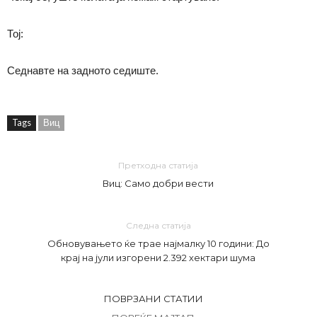
Тој:
Седнавте на задното седиште.
Tags
Виц
Претходна статија
Виц: Само добри вести
Следна статија
Обновувањето ќе трае најмалку 10 години: До
крај на јули изгорени 2.392 хектари шума
ПОВРЗАНИ СТАТИИ