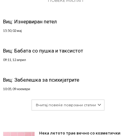
ПОВЕЌЕ МАЈТАП
Виц: Изнервиран петел
15:50, 02 мај
Виц: Бабата со пушка и таксистот
09:11, 12 април
Виц: Забелешка за психијатрите
10:05, 09 ноември
Вчитај повеќе поврзани статии
Нека летото трае вечно со козметички