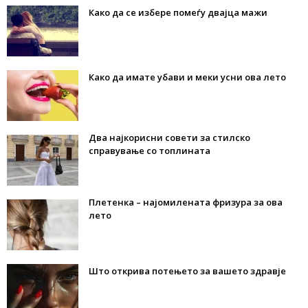
Како да се избере помеѓу двајца мажи
Како да имате убави и меки усни ова лето
Два најкорисни совети за стилско
справување со топлината
Плетенка – најомилената фризура за ова
лето
Што открива потењето за вашето здравје