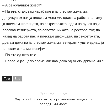
– А сексуалниот живот?
– Па ете, станувам насабајле и ја плескам жена ми,
доручкувам пак ја плескам жена ми, одам на работа па таму
ја плескам шефицата, па секретарката, одам на ручек па ја
плескам келнерката, па сопственичката на ресторантот, па
назад на работа пак ја плескам шефицата, па секретрката,
доаѓам дома па ја плескам жена ми, вечерам и уште еднаш ја
плескам жена ми и спијам…
– Па ете од што ти е…
– Еееее, а јас цело време мислам дека од многу дркање ми е.
Tags
Виц
Претходна статија
Хаусер и Лола со екстра романтично видео по
повод 8-ми март!