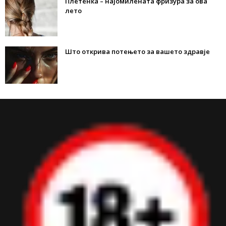
Плетенка – најомилената фризура за ова
лето
Што открива потењето за вашето здравје