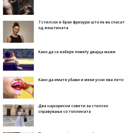
7 стилски и брзи фризури што ќе ве спасат
од жештината
Како да се избере помеѓу двајца мажи
Како да имате убави и меки усни ова лето
Два најкорисни совети за стилско
справување со топлината