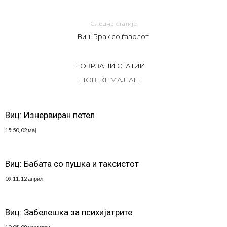
Следна статија
Виц: Брак со ѓаволот
ПОВРЗАНИ СТАТИИ
ПОВЕЌЕ МАЈТАП
Виц: Изнервиран петел
15:50, 02 мај
Виц: Бабата со пушка и таксистот
09:11, 12 април
Виц: Забелешка за психијатрите