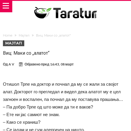
Home
Мајтап
Виц: Маки со „алатот“
МАЈТАП
Виц: Маки со „алатот“
Од
A V
Објавено пред
16:43, 08 март
Отишол Трпе на доктор и почнал да му се жали за својот
алат. Докторот го прегледал и видел дека алатот му е цел
загноен и воспален, па почнал да му поставува прашања…
– Па добро Трпе од што може да ти е ваков?
– Ете ни јас самиот не знам.
– Како се храниш?
– Се јадам и не сум алергичен на ништо.