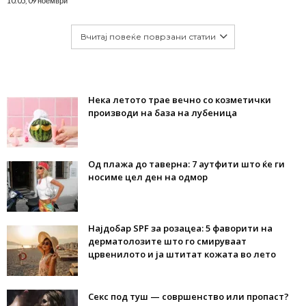
10:05, 09 ноември
Вчитај повеќе поврзани статии
Нека летото трае вечно со козметички
производи на база на лубеница
Од плажа до таверна: 7 аутфити што ќе ги
носиме цел ден на одмор
Најдобар SPF за розацеа: 5 фаворити на
дерматолозите што го смируваат
црвенилото и ја штитат кожата во лето
Секс под туш — совршенство или пропаст?