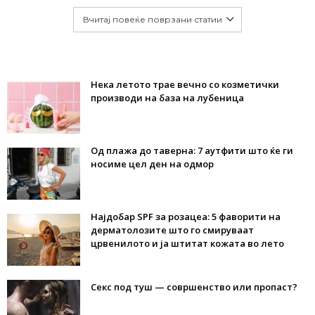
Вчитај повеќе поврзани статии
Нека летото трае вечно со козметички
производи на база на лубеница
Од плажа до таверна: 7 аутфити што ќе ги
носиме цел ден на одмор
Најдобар SPF за розацеа: 5 фаворити на
дерматолозите што го смируваат
црвенилото и ја штитат кожата во лето
Секс под туш — совршенство или пропаст?