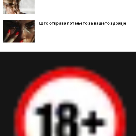
Што открива потењето за вашето здравје