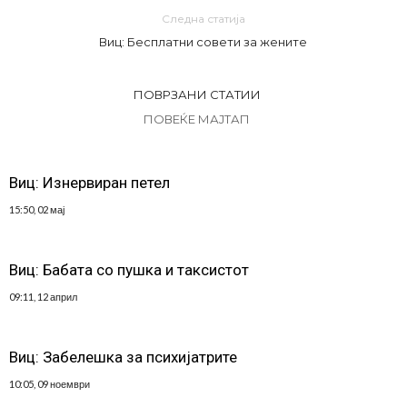
Следна статија
Виц: Бесплатни совети за жените
ПОВРЗАНИ СТАТИИ
ПОВЕЌЕ МАЈТАП
Виц: Изнервиран петел
15:50, 02 мај
Виц: Бабата со пушка и таксистот
09:11, 12 април
Виц: Забелешка за психијатрите
10:05, 09 ноември