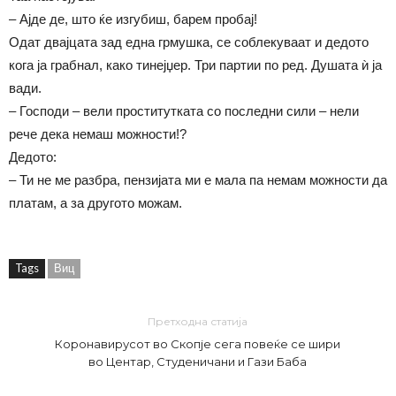
– Ајде де, што ќе изгубиш, барем пробај!
Одат двајцата зад една грмушка, се соблекуваат и дедото
кога ја грабнал, како тинејџер. Три партии по ред. Душата ѝ ја
вади.
– Господи – вели проститутката со последни сили – нели
рече дека немаш можности!?
Дедото:
– Ти не ме разбра, пензијата ми е мала па немам можности да
платам, а за другото можам.
Tags
Виц
Претходна статија
Коронавирусот во Скопје сега повеќе се шири
во Центар, Студеничани и Гази Баба