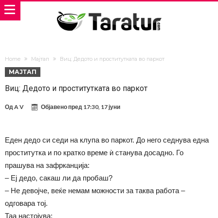
Home
Мајтап
Виц: Дедото и проститутката во паркот
МАЈТАП
Виц: Дедото и проститутката во паркот
Од
A V
Објавено пред
17:30, 17 јуни
Еден дедо си седи на клупа во паркот. До него седнува една
проститутка и по кратко време ѝ станува досадно. Го
прашува на зафрканција:
– Еј дедо, сакаш ли да пробаш?
– Не девојче, веќе немам можности за таква работа –
одговара тој.
Таа настојува: