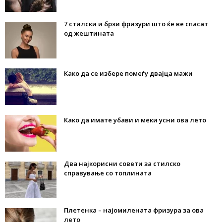
7 стилски и брзи фризури што ќе ве спасат
од жештината
Како да се избере помеѓу двајца мажи
Како да имате убави и меки усни ова лето
Два најкорисни совети за стилско
справување со топлината
Плетенка – најомилената фризура за ова
лето