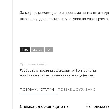
За крај, не можеме да го игнорираме ни тоа што над
што и пред да влеземе, не уверувва во својот раско
Tags
екстра
Топ
Претходна статија
Љубовта е посилна од ѕидовите: Венчавка на
американско-мексиканската граница (видео)
ПОВРЗАНИ СТАТИИ
ПОВЕЌЕ ШОУБИЗНИС
Снимка од брканицата на
Најголемата