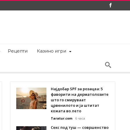
Рецепти
Казино игри
Најдобар SPF за розацеа: 5
фаворити на дерматолозите
што го смируваат
црвенилото и ја штитат
кожата во лето
Taratur.com
6 часа
Секс под туш — совршенство