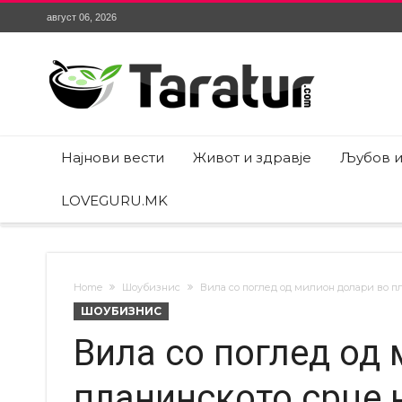
август 06, 2026
Најнови вести
Живот и здравје
Љубов и
LOVEGURU.MK
Home
Шоубизнис
Вила со поглед од милион долари во п
ШОУБИЗНИС
Вила со поглед од
планинското срце 