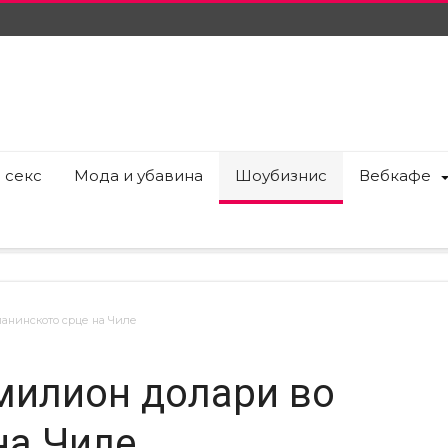
 секс
Мода и убавина
Шоубизнис
Вебкафе
ланинското срце на Чиле
 милион долари во
на Чиле