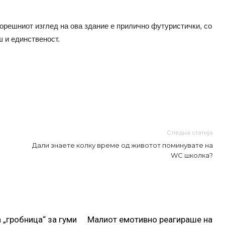
ворешниот изглед на ова здание е прилично футуристички, со
ш и единственост.
Следна статија
Дали знаете колку време од животот поминувате на
WC школка?
 „гробница“ за гуми
Малиот емотивно реагираше на