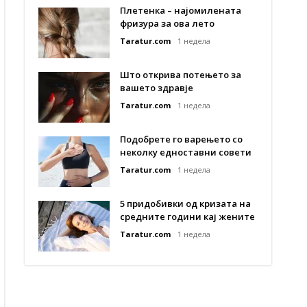
Плетенка – најомилената
фризура за ова лето
Taratur.com
1 недела
Што открива потењето за
вашето здравје
Taratur.com
1 недела
Подобрете го варењето со
неколку едноставни совети
Taratur.com
1 недела
5 придобивки од кризата на
средните години кај жените
Taratur.com
1 недела