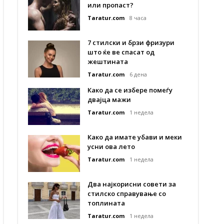
или пропаст?
Taratur.com
8 часа
7 стилски и брзи фризури
што ќе ве спасат од
жештината
Taratur.com
6 дена
Како да се избере помеѓу
двајца мажи
Taratur.com
1 недела
Како да имате убави и меки
усни ова лето
Taratur.com
1 недела
Два најкорисни совети за
стилско справување со
топлината
Taratur.com
1 недела