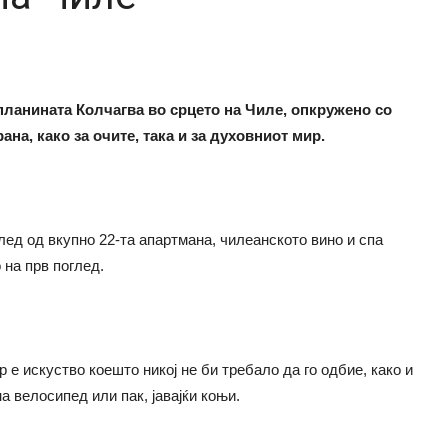
ланината Колчагва во срцето на Чиле, опкружено со
на, како за очите, така и за духовниот мир.
ед од вкупно 22-та апартмана, чилеанското вино и спа
 на прв поглед.
 е искуство коешто никој не би требало да го одбие, како и
 велосипед или пак, јавајќи коњи.