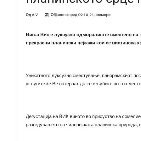
Од
A V
Објавено пред
09:10, 21 ноември
Виња Вик е луксузно одморалиште сместено на п
прекрасни планински пејзажи кои се вистинска хра
Уникатното луксузно сместување, панорамскиот погл
услугите ќе Ве натераат да се вљубите во тоа место
Дегустација на ВИК виното во присуство на сомелиер
разгедувањето на чилеанската планинска природа, на