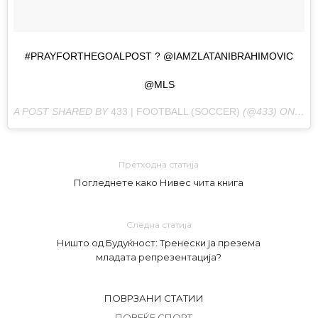
#PRAYFORTHEGOALPOST ? @IAMZLATANIBRAHIMOVIC
@MLS
A POST SHARED BY
433 | FOOTBALL (SOCCER)
(@433) ON
MAY
Претходна статија
Погледнете како Нивес чита книга
Следна статија
Ништо од Будуќност: Тренески ја презема
младата репрезентација?
ПОВРЗАНИ СТАТИИ
ПОВЕЌЕ СПОРТ