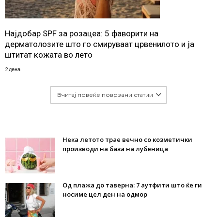
Најдобар SPF за розацеа: 5 фаворити на
дерматолозите што го смируваат црвенилото и ја
штитат кожата во лето
2 дена
Вчитај повеќе поврзани статии
Нека летото трае вечно со козметички
производи на база на лубеница
Од плажа до таверна: 7 аутфити што ќе ги
носиме цел ден на одмор