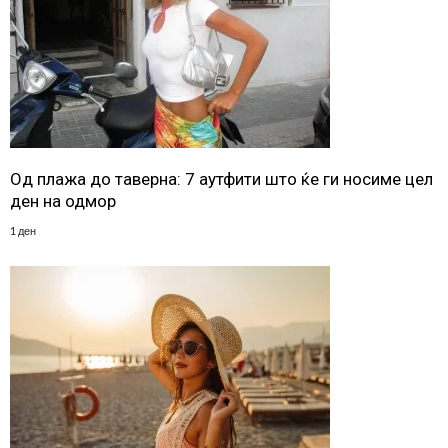
Од плажа до таверна: 7 аутфити што ќе ги носиме цел
ден на одмор
1 ден