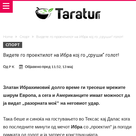
Home
Спорт
Видете го проектилот на Ибра кој го „сруши“ голот!
СПОРТ
Видете го проектилот на Ибра кој го „сруши“ голот!
Од
P K
Објавено пред
11:52, 13 мај
Златан Ибрахимовиќ долго време ги тресеше мрежите
ширум Европа, а сега и Американците имаат можност да
ја видат „разорната моќ“ на неговиот удар.
Така беше и синоќа на гостувањето во Тексас кај Далас кога
во последните минути од мечот
Ибра
со „проектил“ ја погоди
рамката од голот и ја затресе конструкцијата.