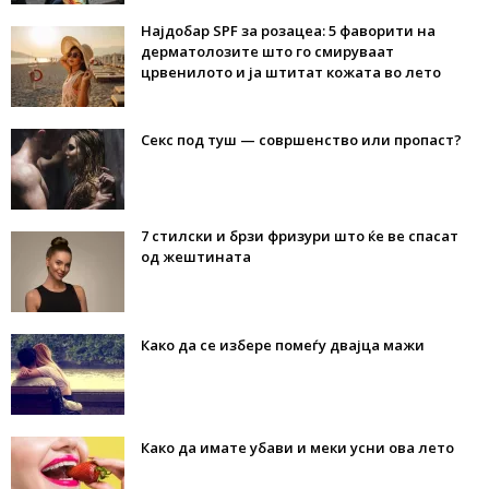
Најдобар SPF за розацеа: 5 фаворити на
дерматолозите што го смируваат
црвенилото и ја штитат кожата во лето
Секс под туш — совршенство или пропаст?
7 стилски и брзи фризури што ќе ве спасат
од жештината
Како да се избере помеѓу двајца мажи
Како да имате убави и меки усни ова лето