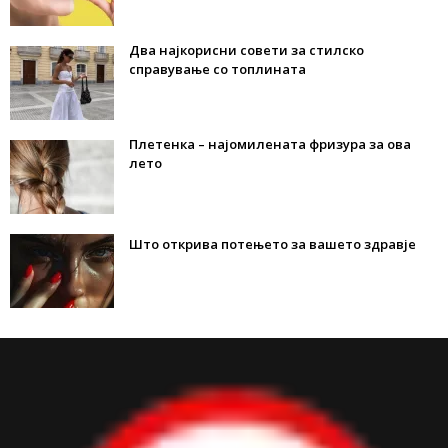
Два најкорисни совети за стилско
справување со топлината
Плетенка – најомилената фризура за ова
лето
Што открива потењето за вашето здравје