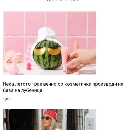
Нека летото трае вечно со козметички производи на
база на лубеница
1 ден