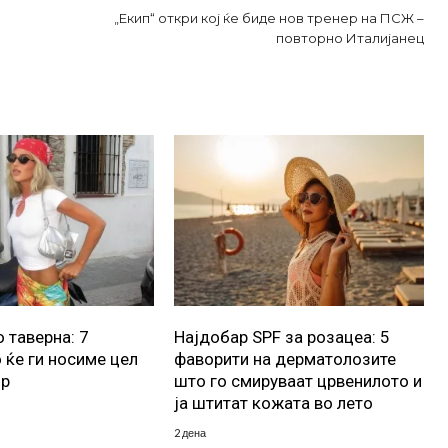
„Екип“ откри кој ќе биде нов тренер на ПСЖ –
повторно Италијанец
 таверна: 7
Најдобар SPF за розацеа: 5
 ќе ги носиме цел
фаворити на дерматолозите
ор
што го смируваат црвенилото и
ја штитат кожата во лето
2 дена