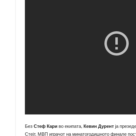
Без
Стеф Кари
во екипата,
Кевин Дурент
ја презед
Стејт. МВП играчот на минатогодишното финале пости