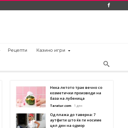
Рецепти
Казино игри
Нека летото трае вечно со
козметички производи на
база на лубеница
Taratur.com
1 ден
Од плажа до таверна: 7
аутфити што ќе ги носиме
цел ден на одмор