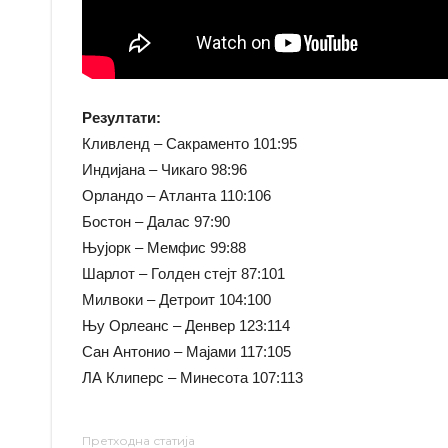
Резултати:
Кливленд – Сакраменто 101:95
Индијана – Чикаго 98:96
Орландо – Атланта 110:106
Бостон – Далас 97:90
Њујорк – Мемфис 99:88
Шарлот – Голден стејт 87:101
Милвоки – Детроит 104:100
Њу Орлеанс – Денвер 123:114
Сан Антонио – Мајами 117:105
ЛА Клиперс – Минесота 107:113
Претходна статија