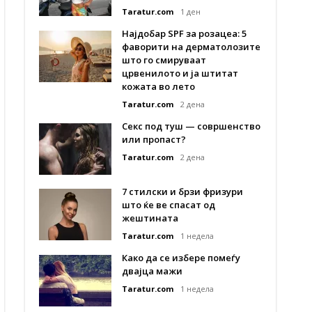
Taratur.com
1 ден
Најдобар SPF за розацеа: 5
фаворити на дерматолозите
што го смируваат
црвенилото и ја штитат
кожата во лето
Taratur.com
2 дена
Секс под туш — совршенство
или пропаст?
Taratur.com
2 дена
7 стилски и брзи фризури
што ќе ве спасат од
жештината
Taratur.com
1 недела
Како да се избере помеѓу
двајца мажи
Taratur.com
1 недела