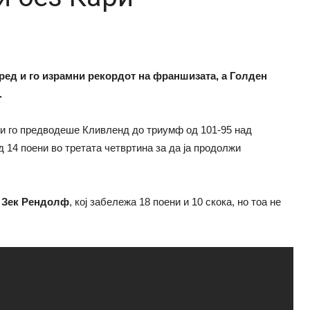
 ред и го израмни рекордот на франшизата, а Голден
.
ции го предводеше Кливленд до триумф од 101-95 над
 14 поени во третата четвртина за да ја продолжи
т
Зек Рендолф
, кој забележа 18 поени и 10 скока, но тоа не