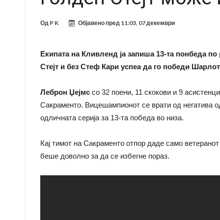
Од
P K
Објавено пред
11:03, 07 декември
Екипата на Кливленд ја запиша 13-та понбеда по
Стејт и без Стеф Кари успеа да го победи Шарлот
Леброн Џејмс
со 32 поени, 11 скокови и 9 асистен
Сакраменто. Вицешампионот се врати од негатива од
одличната серија за 13-та победа во низа.
Кај тимот на Сакраменто отпор даде само ветерано
беше доволно за да се избегне пораз.