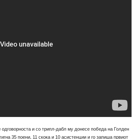
е одговорноста и со трипл-дабл му донесе победа на Голден
гна 35 поени, 11 скока и 10 асистенции и го запиша првиот