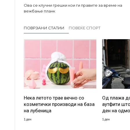
Ова се клучни грешки кои ги правите за време на
вежбање планк
ПОВРЗАНИ СТАТИИ
ПОВЕЌЕ СПОРТ
Нека летото трае вечно со
Од плажа до
козметички производи на база
аутфити што
на лубеница
ден на одм
1 ден
1 ден