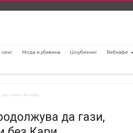
 секс
Мода и убавина
Шоубизнис
Вебкафе
 Стејт може и без Кари
родолжува да гази,
и без Кари