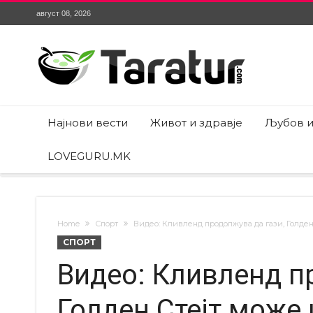
август 08, 2026
Најнови вести
Живот и здравје
Љубов и
LOVEGURU.MK
Home
Спорт
Видео: Кливленд продолжува да гази, Голден
СПОРТ
Видео: Кливленд п
Голден Стејт може 