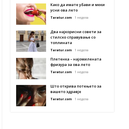
Како да имате убави и меки
усни ова лето
Taratur.com
1 недела
Два најкорисни совети за
стилско справување со
топлината
Taratur.com
1 недела
Плетенка – најомилената
фризура за ова лето
Taratur.com
1 недела
Што открива потењето за
вашето здравје
Taratur.com
1 недела