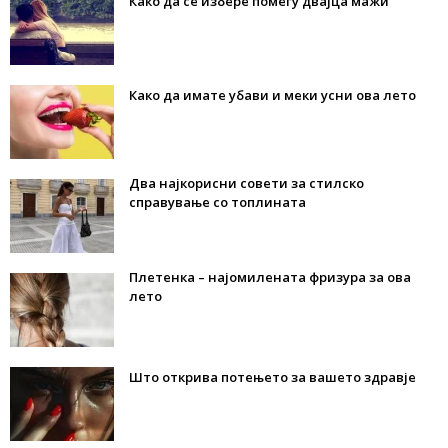
Како да се избере помеѓу двајца мажи
Како да имате убави и меки усни ова лето
Два најкорисни совети за стилско
справување со топлината
Плетенка – најомилената фризура за ова
лето
Што открива потењето за вашето здравје