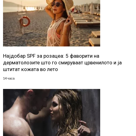
Најдобар SPF за розацеа: 5 фаворити на
дерматолозите што го смируваат црвенилото и ја
штитат кожата во лето
14 часа