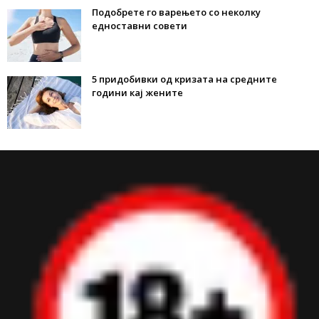
Подобрете го варењето со неколку
едноставни совети
5 придобивки од кризата на средните
години кај жените