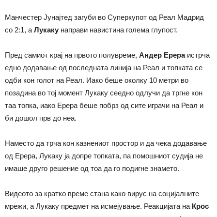
Манчестер Јунајтед загуби во Суперкупот од Реал Мадрид
со 2:1, а
Лукаку
направи навистина голема глупост.
Пред самиот крај на првото полувреме,
Андер Ерера
истрча
едно додавање од последната линија на Реал и топката се
одби кон голот на Реал. Иако беше околку 10 метри во
позадина во тој момент Лукаку сеедно одлучи да тргне кон
таа топка, иако Ерера беше побрз од сите играчи на Реал и
би дошол прв до неа.
Наместо да трча кон казнениот простор и да чека додавање
од Ерера, Лукаку ја допре топката, па помошниот судија не
имаше друго решение од тоа да го подигне знамето.
Видеото за кратко време стана како вирус на социјалните
мрежи, а Лукаку предмет на исмејување. Реакцијата на
Крос