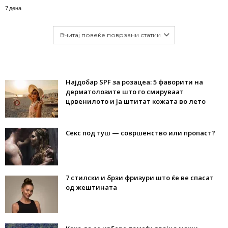
7 дена
Вчитај повеќе поврзани статии
Најдобар SPF за розацеа: 5 фаворити на
дерматолозите што го смируваат
црвенилото и ја штитат кожата во лето
Секс под туш — совршенство или пропаст?
7 стилски и брзи фризури што ќе ве спасат
од жештината