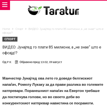
Home
Спорт
ВИДЕО: Јунајтед го плати 85 милиони, а „не знае“ што е
офсајд!?
СПОРТ
ВИДЕО: Јунајтед го плати 85 милиони, а „не знае“ што е
офсајд!?
Од
P K
Објавено пред
13:02, 09 август
Манчестер Јунајтед ова лето го доведе белгискиот
напаѓач, Ромелу Лукаку за да прави разлика во големите
натпревари. Поранешниот напаѓач на Евертон требаше
да постигнува голови, но во своето деби во
конкурентскиот натпревар навистина се посрамоти.