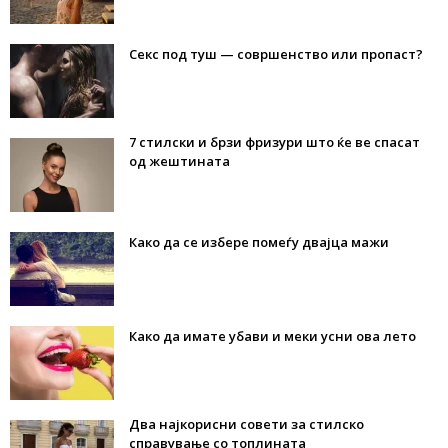
Секс под туш — совршенство или пропаст?
7 стилски и брзи фризури што ќе ве спасат
од жештината
Како да се избере помеѓу двајца мажи
Како да имате убави и меки усни ова лето
Два најкорисни совети за стилско
справување со топлината