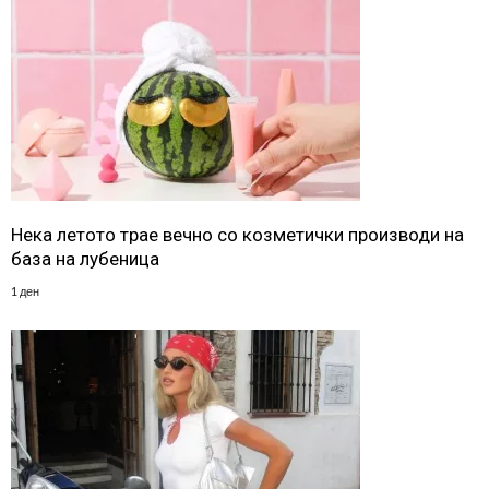
Нека летото трае вечно со козметички производи на
база на лубеница
1 ден