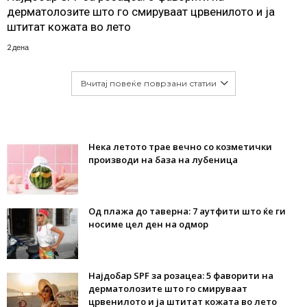
дерматолозите што го смируваат црвенилото и ја
штитат кожата во лето
2 дена
Вчитај повеќе поврзани статии
Нека летото трае вечно со козметички
производи на база на лубеница
Од плажа до таверна: 7 аутфити што ќе ги
носиме цел ден на одмор
Најдобар SPF за розацеа: 5 фаворити на
дерматолозите што го смируваат
црвенилото и ја штитат кожата во лето