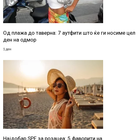
Од плажа до таверна: 7 аутфити што ќе ги носиме цел
ден на одмор
1 ден
Најдобар SPF за розацеа: 5 фаворити на