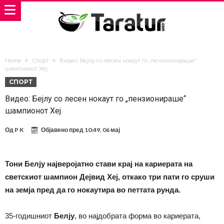
Home
Спорт
Видео: Бејлу со лесен нокаут го „пензионираше“
шампионот Хеј
СПОРТ
Видео: Бејлу со лесен нокаут го „пензионираше“
шампионот Хеј
Од
P K
Објавено пред
10:49, 06 мај
Тони Белју најверојатно стави крај на кариерата на
светскиот шампион Дејвид Хеј, откако три пати го сруши
на земја пред да го нокаутира во петтата рунда.
35-годишниот
Белју
, во најдобрата форма во кариерата,