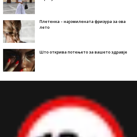
Плетенка – најомилената фризура за ова
лето
Што открива потењето за вашето здравје