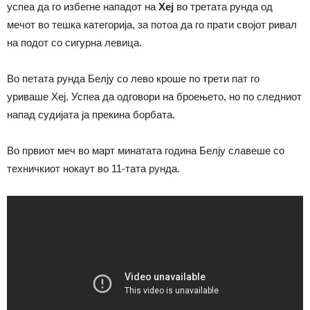
успеа да го избегне нападот на
Хеј
во третата рунда од
мечот во тешка категорија, за потоа да го прати својот ривал
на подот со сигурна левица.
Во петата рунда Белју со лево кроше по трети пат го
уриваше Хеј. Успеа да одговори на броењето, но по следниот
напад судијата ја прекина борбата.
Во првиот меч во март минатата година Белју славеше со
техничкиот нокаут во 11-тата рунда.