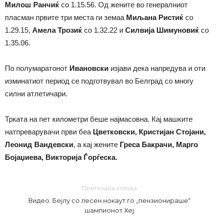
Милош Ранчиќ
со 1.15.56. Од жените во генералниот
пласман првите три места ги земаа
Миљана Ристиќ
со
1.29.15,
Амела Трозиќ
со 1.32.22 и
Силвија Шимуновиќ
со
1.35.06.
По полумаратонот
Ивановски
изјави дека напредува и оти
изминатиот период се подготвувал во Белград со многу
силни атлетичари.
Трката на пет километри беше најмасовна. Кај машките
натпреварувачи први беа
Цветковски, Кристијан Стојани,
Леонид Вандевски
, а кај жените
Греса Бакрачи, Марго
Бојаџиева, Викторија Ѓорѓеска.
Претходна статија
Видео: Бејлу со лесен нокаут го „пензионираше“
шампионот Хеј