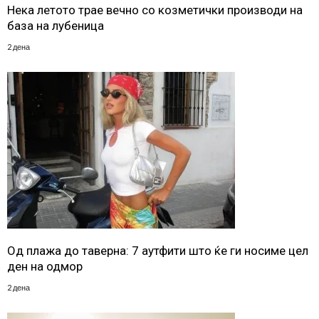
Нека летото трае вечно со козметички производи на
база на лубеница
2 дена
Од плажа до таверна: 7 аутфити што ќе ги носиме цел
ден на одмор
2 дена