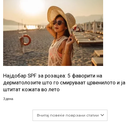
Најдобар SPF за розацеа: 5 фаворити на
дерматолозите што го смируваат црвенилото и ја
штитат кожата во лето
3 дена
Вчитај повеќе поврзани статии