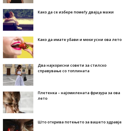
Како да се избере помеѓу двајца мажи
Како да имате убави и меки усни ова лето
Два најкорисни совети за стилско
справување со топлината
Плетенка – најомилената фризура за ова
лето
Што открива потењето за вашето здравје