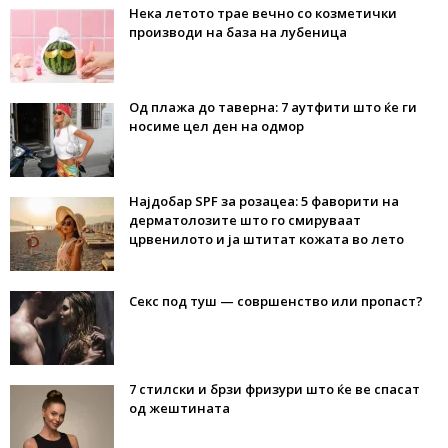
Нека летото трае вечно со козметички
производи на база на лубеница
Од плажа до таверна: 7 аутфити што ќе ги
носиме цел ден на одмор
Најдобар SPF за розацеа: 5 фаворити на
дерматолозите што го смируваат
црвенилото и ја штитат кожата во лето
Секс под туш — совршенство или пропаст?
7 стилски и брзи фризури што ќе ве спасат
од жештината