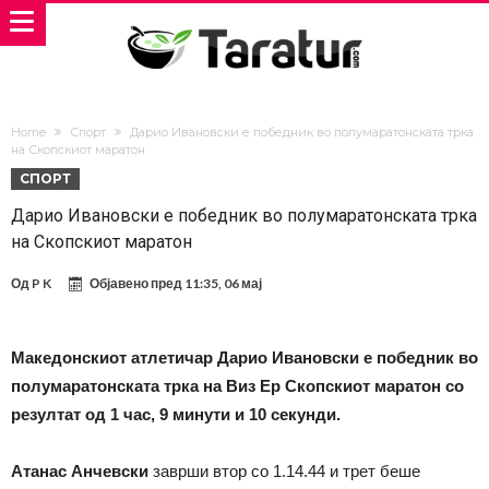
Home
Спорт
Дарио Ивановски е победник во полумаратонската трка
на Скопскиот маратон
СПОРТ
Дарио Ивановски е победник во полумаратонската трка
на Скопскиот маратон
Од
P K
Објавено пред
11:35, 06 мај
Македонскиот атлетичар Дарио Ивановски е победник во
полумаратонската трка на Виз Ер Скопскиот маратон со
резултат од 1 час, 9 минути и 10 секунди.
Атанас Анчевски
заврши втор со 1.14.44 и трет беше