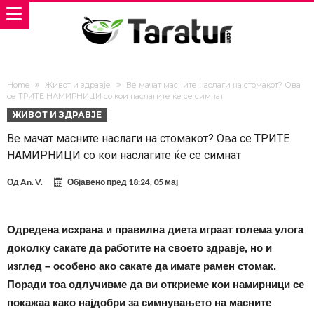
Home
Живот и здравје
Ве мачат масните наслаги на стомакот? Ова
се ТРИТЕ НАМИРНИЦИ со кои наслагите ќе се симнат
ЖИВОТ И ЗДРАВЈЕ
Ве мачат масните наслаги на стомакот? Ова се ТРИТЕ
НАМИРНИЦИ со кои наслагите ќе се симнат
Од
An. V.
Објавено пред
18:24, 05 мај
Одредена исхрана и правилна диета играат голема улога
доколку сакате да работите на своето здравје, но и
изглед – особено ако сакате да имате рамен стомак.
Поради тоа одлучивме да ви откриеме кои намирници се
покажаа како најдобри за симнувањето на масните