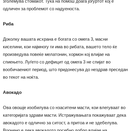
зголемува стомакот. Тука на помош доаѓа јогуртот кој е
одличен за проблемот со надуеноста.
Риба
Доколку вашата исхрана е богата со омега 3, масни
киселини, кои најмногу ги има во рибата, вашето тело ќе
произведува повеќе мелатонин, хормон кој влијае на
спиењето. Луѓето со дефицит од омега 3 не спијат во
вообичаениот период, што придонесува до нездрав преседан
во текот на ноќта.
Авокадо
Ова овошје изобилува со нзаситени масти, кои влегуваат во
категоријата здрави масти. Истражувањата покажуваат дека
авокадото е одлично за ситост, а притоа и не здебелува.
Воочено е дека авокадото посебно добро влијае на