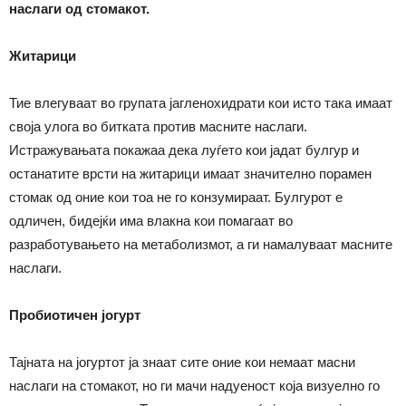
наслаги од стомакот.
Житарици
Тие влегуваат во групата јагленохидрати кои исто така имаат
своја улога во битката против масните наслаги.
Истражувањата покажаа дека луѓето кои јадат булгур и
останатите врсти на житарици имаат значително порамен
стомак од оние кои тоа не го конзумираат. Булгурот е
одличен, бидејќи има влакна кои помагаат во
разработувањето на метаболизмот, а ги намалуваат масните
наслаги.
Пробиотичен јогурт
Тајната на јогуртот ја знаат сите оние кои немаат масни
наслаги на стомакот, но ги мачи надуеност која визуелно го