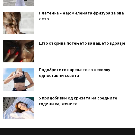
Плетенка – најомилената фризура за ова
лето
Што открива потењето за вашето здравје
Подобрете го варењето со неколку
едноставни совети
5 придобивки од кризата на средните
години кај жените