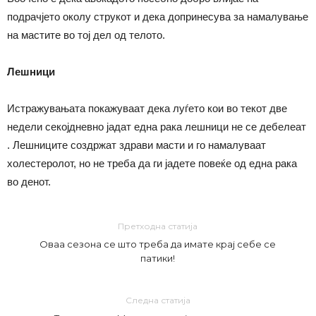
подрачјето околу струкот и дека допринесува за намалување
на мастите во тој дел од телото.
Лешници
Истражувањата покажуваат дека луѓето кои во текот две
недели секојдневно јадат една рака лешници не се дебелеат
. Лешниците создржат здрави масти и го намалуваат
холестеролот, но не треба да ги јадете повеќе од една рака
во денот.
Претходна статија
Оваа сезона се што треба да имате крај себе се
патики!
Следна статија