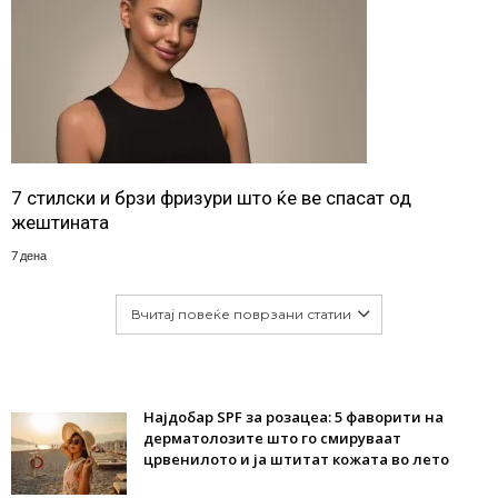
7 стилски и брзи фризури што ќе ве спасат од
жештината
7 дена
Вчитај повеќе поврзани статии
Најдобар SPF за розацеа: 5 фаворити на
дерматолозите што го смируваат
црвенилото и ја штитат кожата во лето