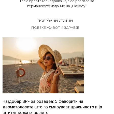
Таа е првата Македонка која се разголе за
германското издание на „Playboy“
ПОВРЗАНИ СТАТИИ
ПОВЕЌЕ ЖИВОТ И ЗДРАВЈЕ
Најдобар SPF за розацеа: 5 фаворити на
дерматолозите што го смируваат црвенилото и ја
штитат кожата во лето