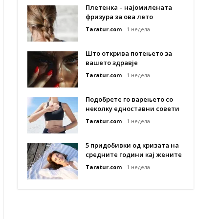
Плетенка – најомилената
фризура за ова лето
Taratur.com
1 недела
Што открива потењето за
вашето здравје
Taratur.com
1 недела
Подобрете го варењето со
неколку едноставни совети
Taratur.com
1 недела
5 придобивки од кризата на
средните години кај жените
Taratur.com
1 недела