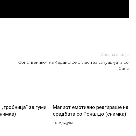
Следна статија
Сопственикот на Кардиф се огласи за ситуацијата со
Сала
 „гробница“ за гуми
Малиот емотивно реагираше на
снимка)
средбата со Роналдо (снимка)
14:07, 26 јули