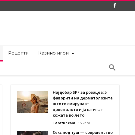
Рецепти
Казино игри
Најдобар SPF за розацеа: 5
фаворити на дерматолозите
што го смируваат
црвенилото и ја штитат
кожата во лето
Taratur.com
15 часа
Секс под туш — совршенство