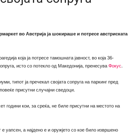
ермаркет во Австрија ја шокираше и потресе австриската
едија која ја потресе тамошната јавност, во која 36-
опруга, исто со потекло од Македонија, пренесува
Фокус
.
ми, типот ја пречекал својата сопруга на паркинг пред
 повеќе присутни случајни сведоци.
ет години кои, за среќа, не биле присутни на местото на
 е уапсен, а најдено е и оружјето со кое било извршено