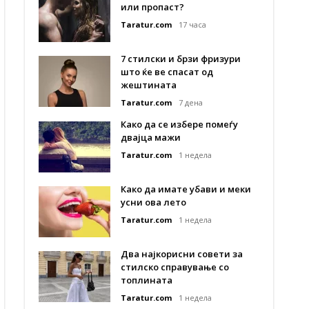
или пропаст?
Taratur.com
17 часа
7 стилски и брзи фризури
што ќе ве спасат од
жештината
Taratur.com
7 дена
Како да се избере помеѓу
двајца мажи
Taratur.com
1 недела
Како да имате убави и меки
усни ова лето
Taratur.com
1 недела
Два најкорисни совети за
стилско справување со
топлината
Taratur.com
1 недела