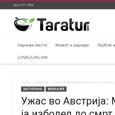
август 07, 2026
Најнови вести
Живот и здравје
Љубов и
LOVEGURU.MK
Home
Актуелно
Ужас во Австрија: Македонец на паркинг ј
АКТУЕЛНО
ВЕБКАФЕ
Ужас во Австрија:
ја избодел до смрт