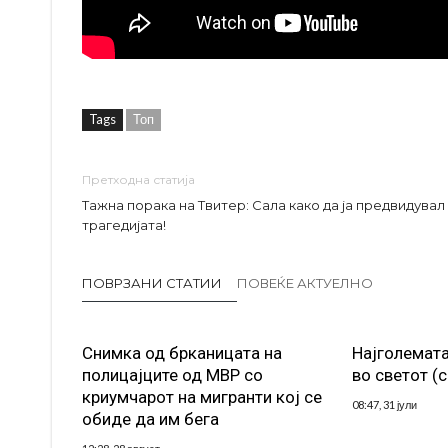
Tags
Топ
Претходна статија
Тажна порака на Твитер: Сала како да ја предвидувал
трагедијата!
ПОВРЗАНИ СТАТИИ
ПОВЕЌЕ АКТУЕЛНО
Снимка од брканицата на
Најголемата
полицајците од МВР со
во светот (
криумчарот на мигранти кој се
08:47, 31 јули
обиде да им бега