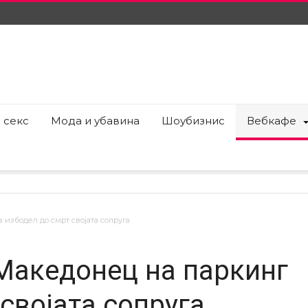
 секс
Мода и убавина
Шоубизнис
Вебкафе
а избодел до смрт својата сопруга
 Македонец на паркинг
 својата сопруга