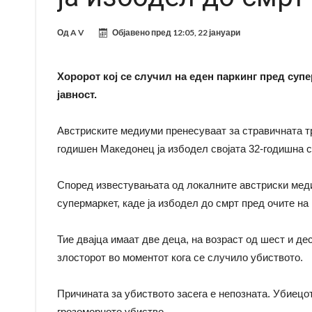
Од
A V
Објавено пред
12:05, 22 јануари
Хоророт кој се случил на еден паркинг пред суп
јавност.
Австриските медиуми пренесуваат за стравичната траг
годишен Македонец ја избодел својата 32-годишна с
Според известувањата од локалните австриски медиу
супермаркет, каде ја избодел до смрт пред очите на
Тие двајца имаат две деца, на возраст од шест и дес
злосторот во моментот кога се случило убиството.
Причината за убиството засега е непозната. Убиецот
грозоморното убиство.