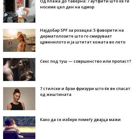
Од плажа до таверна: 7 аутфити што ќе ги
носиме цел ден на одмор
Најдобар SPF за розацеа: 5 фаворити на
дерматолозите што го смируваат
црвенилото и ја штитат кожата во лето
Секс под туш — совршенство или пропаст?
7 стилски и брзи фризури што ќе ве спасат
од жештината
Како да се избере помеѓу двајца мажи