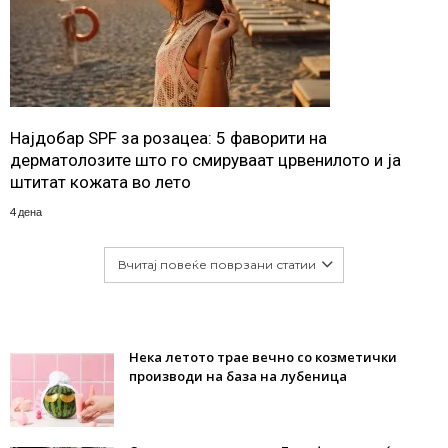
Најдобар SPF за розацеа: 5 фаворити на
дерматолозите што го смируваат црвенилото и ја
штитат кожата во лето
4 дена
Вчитај повеќе поврзани статии
Нека летото трае вечно со козметички
производи на база на лубеница