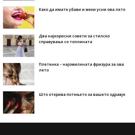
Како да имате убави и меки усни ова лето
Два најкорисни совети за стилско
справување со топлината
Плетенка – најомилената фризура за ова
лето
Што открива потењето за вашето здравје