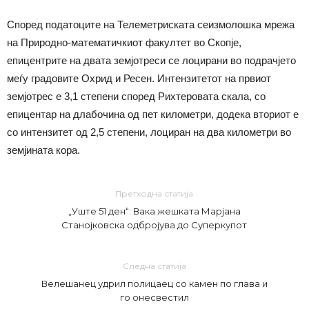
Според податоците на Телеметриската сеизмолошка мрежа
на Природно-математичкиот факултет во Скопје,
епицентрите на двата земјотреси се лоцирани во подрачјето
меѓу градовите Охрид и Ресен. Интензитетот на првиот
земјотрес е 3,1 степени според Рихтеровата скала, со
епицентар на длабочина од пет километри, додека вториот е
со интензитет од 2,5 степени, лоциран на два километри во
земјината кора.
Претходна статија
„Уште 51 ден“: Вака жешката Марјана
Станојковска одбројува до Суперкупот
Следна статија
Велешанец удрил полицаец со камен по глава и
го онесвестил