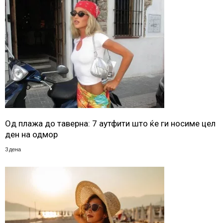
Од плажа до таверна: 7 аутфити што ќе ги носиме цел
ден на одмор
3 дена