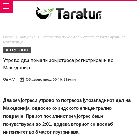
Home
Актуелно
Утрово два помали земјотреса регистрирани во
Македонија
АКТУЕЛНО
Утрово два помали земјотреса регистрирани во
Македонија
Од
A V
Објавено пред
09:40, 18 јуни
Два земјотреси утрово го потресоа југозападниот дел на
Македонија, односно охридското епицентрално
подрачје. Првиот посилниот земјотрес беше
почувствуван во 2:01, додека вториот со послаб
интензитет во 8 часот изутринава.