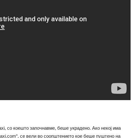
xi, со коешто започнавме, беше украдено. Ако некој има
taxi.com
“, се вели во соопштението кое беше пуштено на