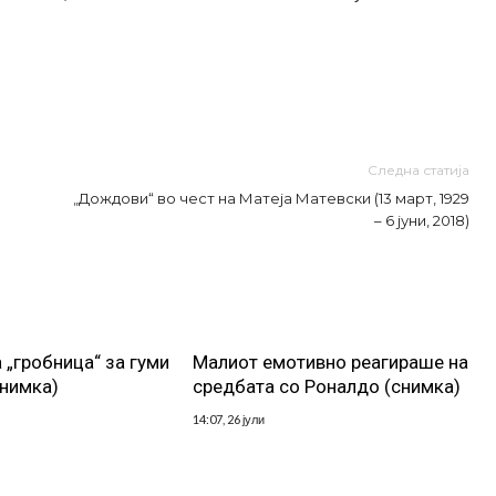
Следна статија
„Дождови“ во чест на Матеја Матевски (13 март, 1929
– 6 јуни, 2018)
 „гробница“ за гуми
Малиот емотивно реагираше на
снимка)
средбата со Роналдо (снимка)
14:07, 26 јули