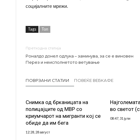
социјалните мрежи.
Tags
Топ
Претходна статија
Роналдо донел одлука – заминува, за се е виновен
Перез и неисполнетото ветување
ПОВРЗАНИ СТАТИИ
ПОВЕЌЕ ВЕБКАФЕ
Снимка од брканицата на
Најголемата
полицајците од МВР со
во светот (
криумчарот на мигранти кој се
08:47, 31 јули
обиде да им бега
12:28, 28 август