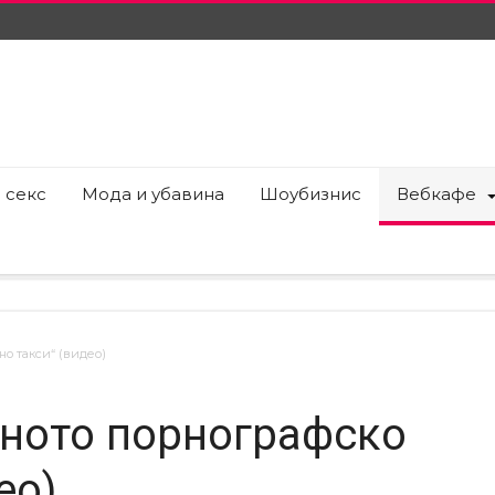
 секс
Мода и убавина
Шоубизнис
Вебкафе
о такси“ (видео)
рното порнографско
ео)