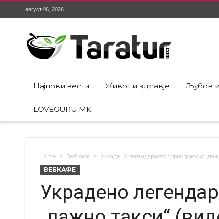
август 06, 2026
Најнови вести
Живот и здравје
Љубов и
LOVEGURU.MK
Home
Вебкафе
Украдено легендарното порнографско „лажн
ВЕБКАФЕ
Украдено легенда
„лажно такси“ (вид