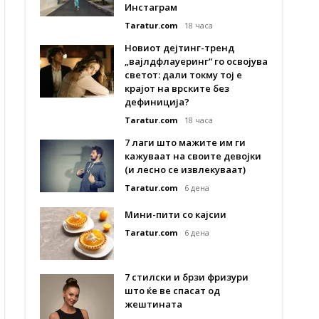
Инстаграм
Taratur.com
18 часа
Новиот дејтинг-тренд
„вајлдфлауеринг“ го освојува
светот: дали токму тој е
крајот на врските без
дефиниција?
Taratur.com
18 часа
7 лаги што мажите им ги
кажуваат на своите девојки
(и лесно се извлекуваат)
Taratur.com
6 дена
Мини-пити со кајсии
Taratur.com
6 дена
7 стилски и брзи фризури
што ќе ве спасат од
жештината