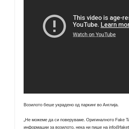
Возилото беше украдено од паркинг во Англија.
„Не можеме да си поверуваме. Оригиналното Fake Ta
информации за возилото, нека ни пише на
info@fake