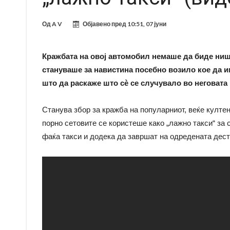
Од
A V
Објавено пред
10:51, 07 јуни
Кражбата на овој автомобил немаше да биде ниш
стануваше за навистина посебно возило кое да им
што да раскаже што сè се случувало во неговата
Станува збор за кражба на популарниот, веќе култен 
порно сетовите се користеше како „лажно такси“ за 
фаќа такси и додека да завршат на одредената дести