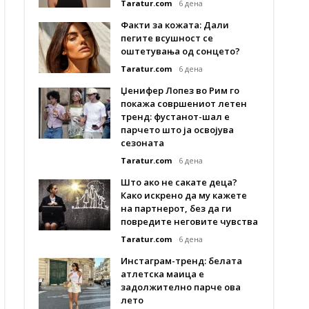
Taratur.com
6 дена
Факти за кожата: Дали
пегите всушност се
оштетувања од сонцето?
Taratur.com
6 дена
Џенифер Лопез во Рим го
покажа совршениот летен
тренд: фустанот-шал е
парчето што ја освојува
сезоната
Taratur.com
6 дена
Што ако не сакате деца?
Како искрено да му кажете
на партнерот, без да ги
повредите неговите чувства
Taratur.com
6 дена
Инстаграм-тренд: белата
атлетска маица е
задолжително парче ова
лето