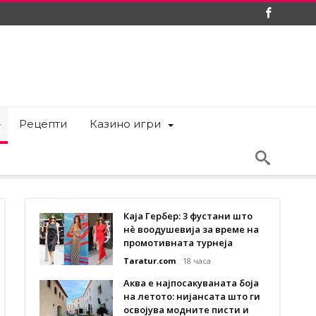
Рецепти
Казино игри
Каја Гербер: 3 фустани што
нè воодушевија за време на
промотивната турнеја
Taratur.com
18 часа
Аква е најпосакуваната боја
на летото: нијансата што ги
освојува модните писти и