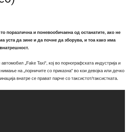
то поразлична и поневообичаена од останатите, ако не
а уста да зине и да почне да зборува, и тоа како има
 внатрешност.
автомобил „Fake Taxi“, кој во порнографската индустрија и
снимање на „порничите со приказна“ во кои девојка или дечко
нација внатре се прават парче со таксистот/таксистката.