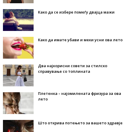
Како да се избере помеѓу двајца мажи
Како да имате убави и меки усни ова лето
Два најкорисни совети за стилско
справување со топлината
Плетенка – најомилената фризура за ова
лето
Што открива потењето за вашето здравје