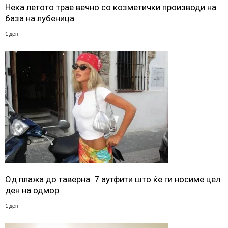
Нека летото трае вечно со козметички производи на
база на лубеница
1 ден
Од плажа до таверна: 7 аутфити што ќе ги носиме цел
ден на одмор
1 ден