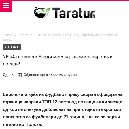
Home
Спорт
УЕФА го смести Барди меѓу најголемите европски
ѕвезди!
СПОРТ
УЕФА го смести Барди меѓу најголемите европски
ѕвезди!
Од
P K
Објавено пред
15:22, 20 јануари
Европската куќа на фудбалот преку својата официјална
страница направи ТОП 12 листа од потенцијални звезди,
од кои се очекува да блеснат на претстојното европско
првенство за фудбалери до 21 година, кое ќе се одржи
летово во Полска.