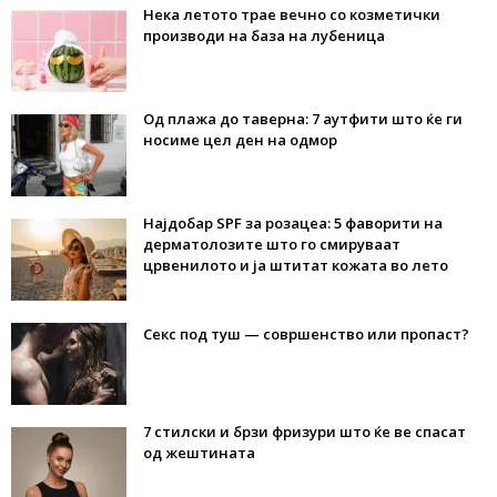
Нека летото трае вечно со козметички
производи на база на лубеница
Од плажа до таверна: 7 аутфити што ќе ги
носиме цел ден на одмор
Најдобар SPF за розацеа: 5 фаворити на
дерматолозите што го смируваат
црвенилото и ја штитат кожата во лето
Секс под туш — совршенство или пропаст?
7 стилски и брзи фризури што ќе ве спасат
од жештината