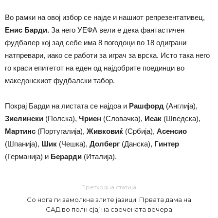
Во рамки на овој избор се најде и нашиот репрезентативец,
Енис Барди.
За него УЕФА вели е дека фантастичен
фудбалер кој зад себе има 8 погодоци во 18 одиграни
натпревари, иако се работи за играч за врска. Исто така него
го краси епитетот на еден од најдобрите поединци во
македонскиот фудбалски табор.
Покрај Барди на листата се најдоа и
Рашфорд
(Англија),
Зиелински
(Полска),
Чриен
(Словачка),
Исак
(Шведска),
Мартинс
(Португалија),
Живковиќ
(Србија),
Асенсио
(Шпанија),
Шик
(Чешка),
Долберг
(Данска),
Гинтер
(Германија) и
Берарди
(Италија).
Претходна статија
Со нога ги замолкна злите јазици: Првата дама на
САД во полн сјај на свечената вечера