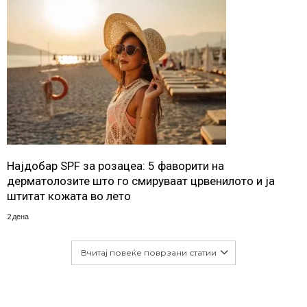
Најдобар SPF за розацеа: 5 фаворити на
дерматолозите што го смируваат црвенилото и ја
штитат кожата во лето
2 дена
Вчитај повеќе поврзани статии