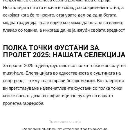
Носталгијата што го носи е во склад со современиот стил, а
секојпат кога ќе го носите, станувате дел од една богата
модна традиција. Тоа е парче кое може да остане во вашиот
плакар со години, а никогаш да не ја изгуби својата вредност.
ПОЛКА ТОЧКИ ФУСТАНИ ЗА
ПРОЛЕТ 2025: НАШАТА СЕЛЕКЦИЈА
За пролет 2025 година, фустанот со полка точки е апсолутен
must-have. Елеганцијата во едноставноста е суштината на
овој тренд – токму тоа го прави безвременски. Во галеријата
ви претставуваме највпечатливите фустани со полка точки
кои ќе внесат доза на софистициран луксуз во вашата
пролетна гардероба.
Претходна статија
Револуционерен пристап во третманот на