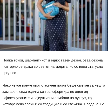
Полка точки, шармантниот и едноставен дезен, оваа сезона
повторно се враќа во светот на модата, но со нова статусна
вредност.
Иако некое време овој класичен принт беше сметан за нешто
застарен, оваа година се трансформира во еден од
најпосакуваните и најсуптилни симболи на луксуз, кој
истовремено зрачи и со традиција и со свежина. Сведено, но