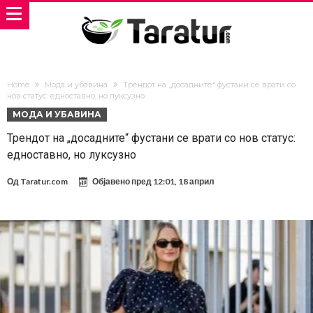
Home
Мода и убавина
Трендот на „досадните“ фустани се врати со
нов статус: едноставно, но луксузно
МОДА И УБАВИНА
Трендот на „досадните“ фустани се врати со нов статус:
едноставно, но луксузно
Од
Taratur.com
Објавено пред
12:01, 18 април