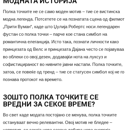
МОДНАТА ИСТОРИЈА
Полка точките не се само моден мотив – тие се вистинска
модна легенда. Потсетете се на познатата сцена од филмот
„Прити Вуман“, каде што Џулија Робертс носи легендарен
фустан со полка точки – парче кое стана симбол на
романтична елеганција. Исто така, познати личности како
принцезата од Велс и принцезата Дајана често се појавуваа
во облеки со овој дезен, додавајќи нота на луксуз и
софистицираност во нивните јавни настапи. Полка точките,
затоа, се повеќе од тренд – тие се статусен симбол кој не го
познава протокот на времето.
ЗОШТО ПОЛКА ТОЧКИТЕ СЕ
ВРЕДНИ ЗА СЕКОЕ ВРЕМЕ?
Во свет каде модата постојано се менува, полка точките
остануваат вечно релевантни. Овој мотив не бледее –
напротив, со секоја нова сезона добива нова енергија.