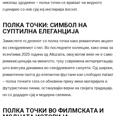
никогаш здодевно – полка точки се враќаат на модното
сценарио со нов сјај кој инспирира восхит.
ПОЛКА ТОЧКИ: СИМБОЛ НА
СУПТИЛНА ЕЛЕГАНЦИЈА
Замислете го дезенот со полка точки како романтичен акцент
во секојдневниот стил. Во последните колекции, како онаа за
есен/зима 2025 година од Altuzarra, овој мотив веќе не е само
реминисценција на минатото, туку современа интерпретација
што внесува динамика во секојдневните силуети. Од широки,
романтични палта до елегантни фустани кои слободно паѓаат
– полка точките сега се обновени преку меки материјали и
футуристички линии, останувајќи верни на својата традиција,
но со додаден сјај и модерна свежина.
ПОЛКА ТОЧКИ ВО ФИЛМСКАТА И