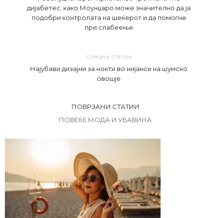
дијабетес: како Моунџаро може значително да ја
подобри контролата на шеќерот и да помогне
при слабеење
Следна статија
Најубави дизајни за нокти во нијанси на шумско
овошје
ПОВРЗАНИ СТАТИИ
ПОВЕЌЕ МОДА И УБАВИНА