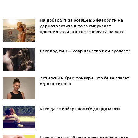
Најдобар SPF за розацеа: 5 фаворити на
дерматолозите што го смируваат
црвенилото и ја штитат кожата во лето
Секс под туш — совршенство или пропаст?
7 стилски и брзи фризури што ќе ве спасат
од жештината
Како да се избере помеѓу двајца мажи
Како да имате убави и меки усни ова лето