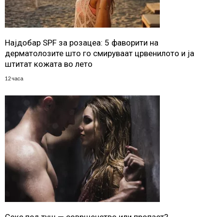
Најдобар SPF за розацеа: 5 фаворити на
дерматолозите што го смируваат црвенилото и ја
штитат кожата во лето
12 часа
Секс под туш — совршенство или пропаст?