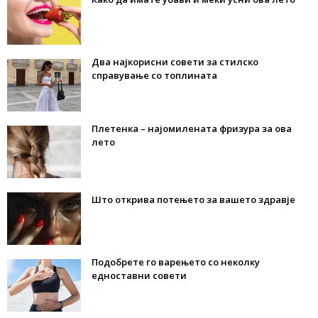
Два најкорисни совети за стилско
справување со топлината
Плетенка – најомилената фризура за ова
лето
Што открива потењето за вашето здравје
Подобрете го варењето со неколку
едноставни совети