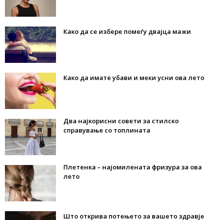
Како да се избере помеѓу двајца мажи
Како да имате убави и меки усни ова лето
Два најкорисни совети за стилско
справување со топлината
Плетенка – најомилената фризура за ова
лето
Што открива потењето за вашето здравје