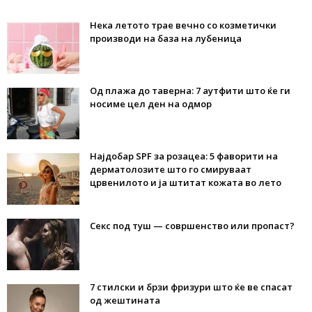
Нека летото трае вечно со козметички
производи на база на лубеница
Од плажа до таверна: 7 аутфити што ќе ги
носиме цел ден на одмор
Најдобар SPF за розацеа: 5 фаворити на
дерматолозите што го смируваат
црвенилото и ја штитат кожата во лето
Секс под туш — совршенство или пропаст?
7 стилски и брзи фризури што ќе ве спасат
од жештината