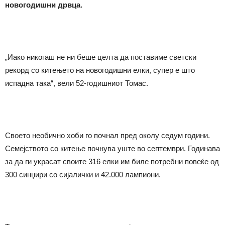
новогодишни дрвца.
„Иако никогаш не ни беше целта да поставиме светски
рекорд со китењето на новогодишни елки, супер е што
испадна така“, вели 52-годишниот Томас.
Своето необично хоби го почнал пред околу седум години.
Семејството со китење почнува уште во септември. Годинава
за да ги украсат своите 316 елки им биле потребни повеќе од
300 синџири со сијалички и 42.000 лампиони.