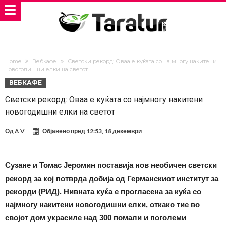
Home
Вебкафе
Светски рекорд: Оваа е куќата со најмногу накитени
новогодишни елки на светот
ВЕБКАФЕ
Светски рекорд: Оваа е куќата со најмногу накитени
новогодишни елки на светот
Од
A V
Објавено пред
12:53, 18 декември
Сузане и Томас Јеромин поставија нов необичен светски
рекорд за кој потврда добија од Германскиот институт за
рекорди (РИД). Нивната куќа е прогласена за куќа со
најмногу накитени новогодишни елки, откако тие во
својот дом украсиле над 300 помали и поголеми