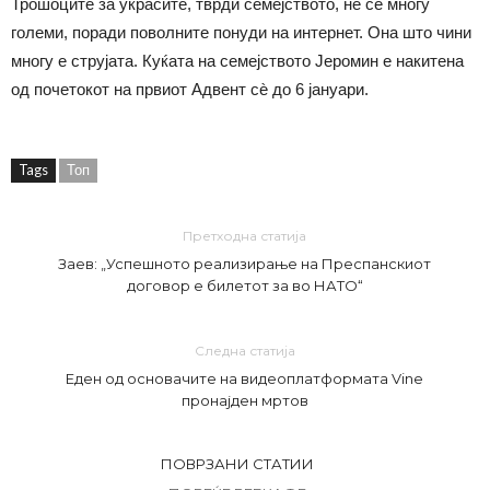
Трошоците за украсите, тврди семејството, не се многу
големи, поради поволните понуди на интернет. Она што чини
многу е струјата. Куќата на семејството Јеромин е накитена
од почетокот на првиот Адвент сѐ до 6 јануари.
Tags
Топ
Претходна статија
Заев: „Успешното реализирање на Преспанскиот
договор е билетот за во НАТО“
Следна статија
Еден од основачите на видеоплатформата Vine
пронајден мртов
ПОВРЗАНИ СТАТИИ