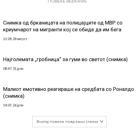
ПОВЕЌЕ ВЕБКАФЕ
Снимка од брканицата на полицајците од МВР со
криумчарот на мигранти кој се обиде да им бега
12:28, 28 август
Најголемата „гробница“ за гуми во светот (снимка)
08:47, 31 јули
Малиот емотивно реагираше на средбата со Роналдо
(снимка)
14:07, 26 јули
Вчитај повеќе поврзани статии