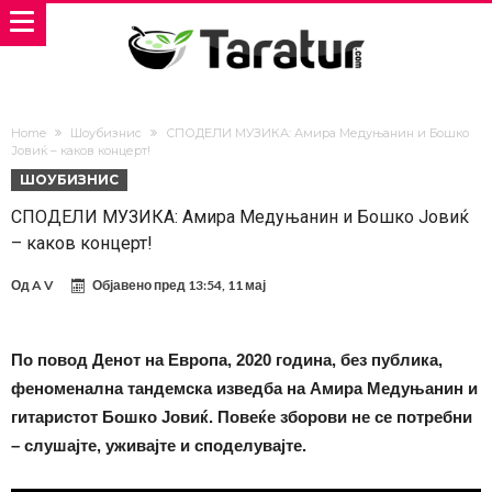
Home
Шоубизнис
СПОДЕЛИ МУЗИКА: Амира Медуњанин и Бошко
Јовиќ – каков концерт!
ШОУБИЗНИС
СПОДЕЛИ МУЗИКА: Амира Медуњанин и Бошко Јовиќ
– каков концерт!
Од
A V
Објавено пред
13:54, 11 мај
По повод Денот на Европа, 2020 година, без публика,
феноменална тандемска изведба на Амира Медуњанин и
гитаристот Бошко Јовиќ. Повеќе зборови не се потребни
– слушајте, уживајте и споделувајте.