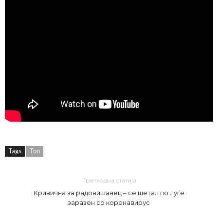
Tags
Топ
Претходна статија
Кривична за радовишанец – се шетал по луѓе
заразен со коронавирус