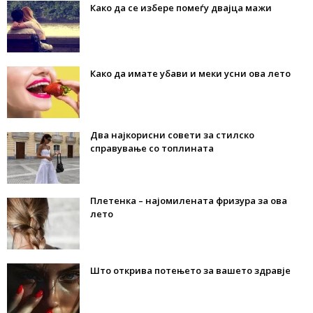
Како да се избере помеѓу двајца мажи
Како да имате убави и меки усни ова лето
Два најкорисни совети за стилско
справување со топлината
Плетенка – најомилената фризура за ова
лето
Што открива потењето за вашето здравје