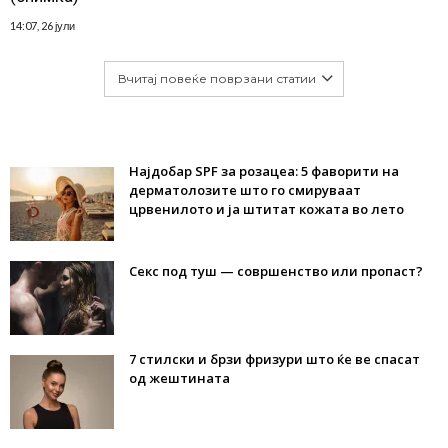
14:07, 26 јули
Вчитај повеќе поврзани статии
Најдобар SPF за розацеа: 5 фаворити на
дерматолозите што го смируваат
црвенилото и ја штитат кожата во лето
Секс под туш — совршенство или пропаст?
7 стилски и брзи фризури што ќе ве спасат
од жештината