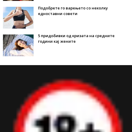
Подобрете го варењето со неколку
едноставни совети
5 придобивки од кризата на средните
години кај жените