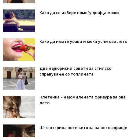
Како да се избере помеѓу двајца мажи
Како да имате убави и меки усни ова лето
Два најкорисни совети за стилско
справување со топлината
Плетенка – најомилената фризура за ова
лето
Што открива потењето за вашето здравје