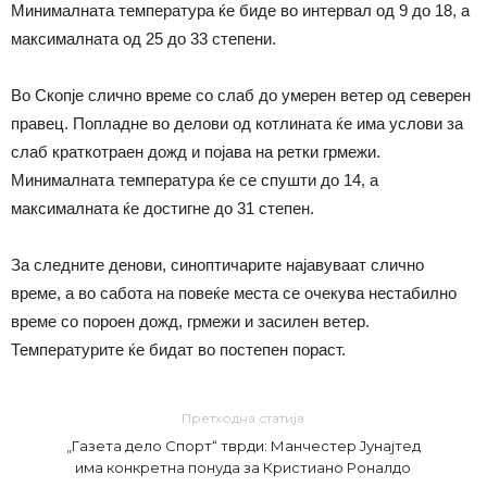
Минималната температура ќе биде во интервал од 9 до 18, а
максималната од 25 до 33 степени.
Во Скопје слично време со слаб до умерен ветер од северен
правец. Попладне во делови од котлината ќе има услови за
слаб краткотраен дожд и појава на ретки грмежи.
Минималната температура ќе се спушти до 14, а
максималната ќе достигне до 31 степен.
За следните денови, синоптичарите најавуваат слично
време, а во сабота на повеќе места се очекува нестабилно
време со пороен дожд, грмежи и засилен ветер.
Температурите ќе бидат во постепен пораст.
Претходна статија
„Газета дело Спорт“ тврди: Манчестер Јунајтед
има конкретна понуда за Кристиано Роналдо