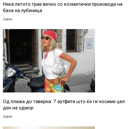
Нека летото трае вечно со козметички производи на
база на лубеница
2 дена
Од плажа до таверна: 7 аутфити што ќе ги носиме цел
ден на одмор
2 дена