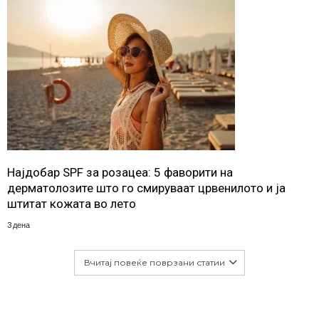
Најдобар SPF за розацеа: 5 фаворити на
дерматолозите што го смируваат црвенилото и ја
штитат кожата во лето
3 дена
Вчитај повеќе поврзани статии