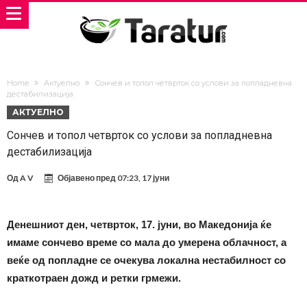
Home
Актуелно
Сончев и топол четврток со услови за попладневна
дестабилизација
АКТУЕЛНО
Сончев и топол четврток со услови за попладневна
дестабилизација
Од
A V
Објавено пред
07:23, 17 јуни
Денешниот ден, четврток, 17. јуни, во Македонија ќе
имаме сончево време со мала до умерена облачност, а
веќе од попладне се очекува локална нестабилност со
краткотраен дожд и ретки грмежи.