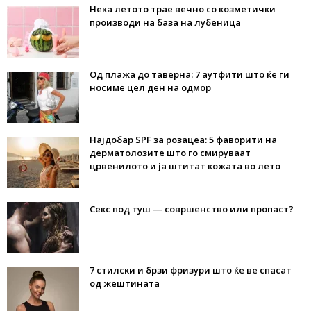
Нека летото трае вечно со козметички
производи на база на лубеница
Од плажа до таверна: 7 аутфити што ќе ги
носиме цел ден на одмор
Најдобар SPF за розацеа: 5 фаворити на
дерматолозите што го смируваат
црвенилото и ја штитат кожата во лето
Секс под туш — совршенство или пропаст?
7 стилски и брзи фризури што ќе ве спасат
од жештината