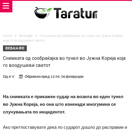
Home
Вебкафе
Снимката од сообраќајка во тунел во Јужна Кореја
која го воодушеви светот
ВЕБКАФЕ
Снимката од сообраќајка во тунел во Јужна Кореја која
го воодушеви светот
Од
A V
Објавено пред
12:54, 06 февруари
На снимката е прикажен судар на возила во еден тунел
во Јужна Кореја, но она што изненади многумина се
случувањата по инцидентот.
Ако претпоставувате дека по сударот дошло до расправии и