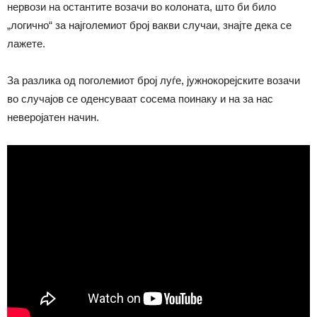
нервози на остантите возачи во колоната, што би било
„логично“ за најголемиот број вакви случаи, знајте дека се
лажете.
За разлика од поголемиот број луѓе, јужнокорејските возачи
во случајов се оденсуваат сосема поинаку и на за нас
неверојатен начин.