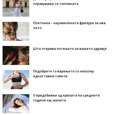
справување со топлината
Плетенка – најомилената фризура за ова
лето
Што открива потењето за вашето здравје
Подобрете го варењето со неколку
едноставни совети
5 придобивки од кризата на средните
години кај жените