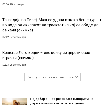
08:36, 20 октомври
Трагедија во Пиреј: Маж се удави откако беше турнат
во вода од екипажот на траектот на кој се обиде да
се качи (снимка)
07:42, 07 септември
Кршење Лего коцки – еве колку се цврсти овие
играчки (снимка)
12:23, 06 септември
Вчитај повеќе поврзани статии
Најдобар SPF за розацеа: 5 фаворити на
дерматолозите што го смируваат