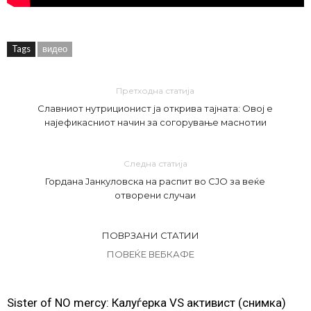
Tags
видео
Претходна статија
Славниот нутриционист ја открива тајната: Овој е
најефикасниот начин за согорување маснотии
Следна статија
Гордана Јанкуловска на распит во СЈО за веќе
отворени случаи
ПОВРЗАНИ СТАТИИ
ПОВЕЌЕ ВЕБКАФЕ
Sister of NO mercy: Калуѓерка VS активист (снимка)