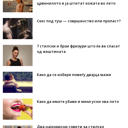
црвенилото и ја штитат кожата во лето
Секс под туш — совршенство или пропаст?
7 стилски и брзи фризури што ќе ве спасат
од жештината
Како да се избере помеѓу двајца мажи
Како да имате убави и меки усни ова лето
Два најкорисни совети за стилско