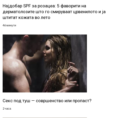
Најдобар SPF за розацеа: 5 фаворити на
дерматолозите што го смируваат црвенилото и ја
штитат кожата во лето
46 минути
Секс под туш — совршенство или пропаст?
2 часа