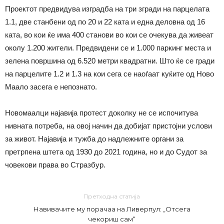
Проектот предвидува изградба на три згради на парцелата
1.1, две станбени од по 20 и 22 ката и една деловна од 16
ката, во кои ќе има 400 станови во кои се очекува да живеат
околу 1.200 жители. Предвидени се и 1.000 паркинг места и
зелена површина од 6.520 метри квадратни. Што ќе се гради
на парцелите 1.2 и 1.3 на кои сега се наоѓаат куќите од Ново
Маало засега е непознато.
Новомаалци најавија протест доколку не се испочитува
нивната потреба, на овој начин да добијат пристојни услови
за живот. Најавија и тужба до надлежните органи за
претрпена штета од 1930 до 2021 година, но и до Судот за
човекови права во Стразбур.
Претходна статија
Навивачите му порачаа на Ливерпул: „Отсега
чекориш сам“