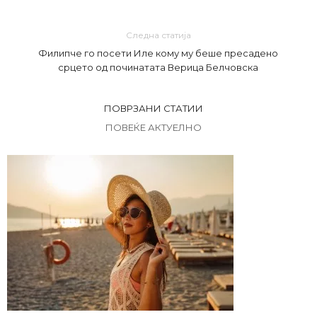
Следна статија
Филипче го посети Иле кому му беше пресадено
срцето од починатата Верица Белчовска
ПОВРЗАНИ СТАТИИ
ПОВЕЌЕ АКТУЕЛНО