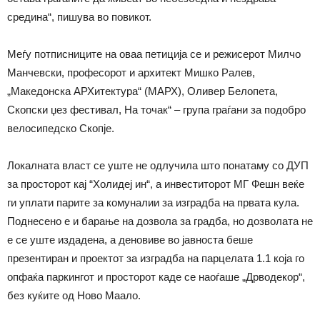
средина“, пишува во повикот.
Меѓу потписниците на оваа петиција се и режисерот Милчо
Манчевски, професорот и архитект Мишко Ралев,
„Македонска АРХитектура“ (МАРХ), Оливер Белопета,
Скопски џез фестивал, На точак“ – група граѓани за подобро
велосипедско Скопје.
Локалната власт се уште не одлучила што понатаму со ДУП
за просторот кај “Холидеј ин“, а инвеститорот МГ Фешн веќе
ги уплати парите за комуналии за изградба на првата кула.
Поднесено е и барање на дозвола за градба, но дозволата не
е се уште издадена, а деновиве во јавноста беше
презентиран и проектот за изградба на парцелата 1.1 која го
опфаќа паркингот и просторот каде се наоѓаше „Дрводекор“,
без куќите од Ново Маало.