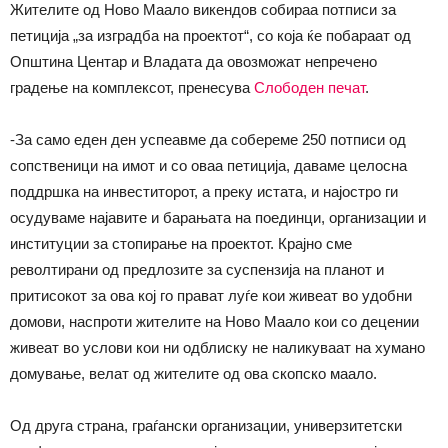
Жителите од Ново Маало викендов собираа потписи за
петиција „за изградба на проектот“, со која ќе побараат од
Општина Центар и Владата да овозможат непречено
градење на комплексот, пренесува
Слободен печат
.
-За само еден ден успеавме да собереме 250 потписи од
сопственици на имот и со оваа петиција, даваме целосна
поддршка на инвеститорот, а преку истата, и најостро ги
осудуваме најавите и барањата на поединци, организации и
институции за стопирање на проектот. Крајно сме
револтирани од предлозите за суспензија на планот и
притисокот за ова кој го прават луѓе кои живеат во удобни
домови, наспроти жителите на Ново Маало кои со децении
живеат во услови кои ни одблиску не наликуваат на хумано
домување, велат од жителите од ова скопско маало.
Од друга страна, граѓански организации, универзитетски