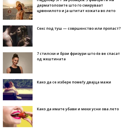
дерматолозите што го смируваат
црвенилото и ја штитат кожата во лето
Секс под туш — совршенство или пропаст?
7 стилски и брзи фризури што ќе ве спасат
од жештината
Како да се избере помеѓу двајца мажи
Како да имате убави и меки усни ова лето