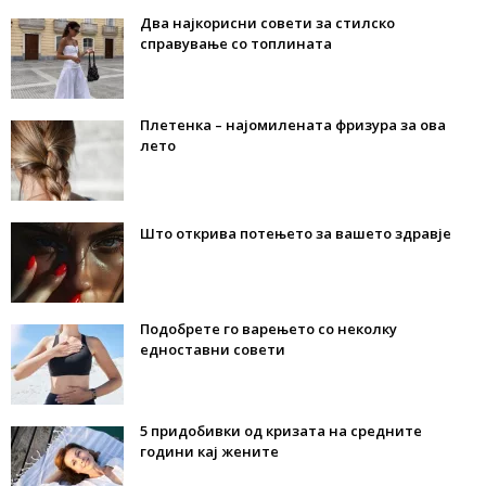
Два најкорисни совети за стилско
справување со топлината
Плетенка – најомилената фризура за ова
лето
Што открива потењето за вашето здравје
Подобрете го варењето со неколку
едноставни совети
5 придобивки од кризата на средните
години кај жените