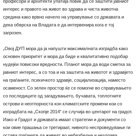
професори и архитекти упатија повик да се заштити јавниот
интерес и правото на живот во здрава и чиста животна
средина како врвно начело на управување со државата и
дека обврска на Владата е да интервенира кога е тој
загрозен.
„Овој ДУП мора да ја напушти максималната изградба како
основен приоритет и мора да биде и квалитативно подобар
нудејќи повисоки вредности. Планот мора да води сметка за
јавниот интерес, а со тоа и на заштита на животот и здравјето
на граѓаните, психичкото здравје, социјализација, наместо
осаменост. Со зелен простор ќе се помогне во справувањето
со последиците од загадувањето, бучавата, топлотните
острови и неотпорноста кон климатските промени кои со
изградбата на „Скопје 2014“ се случија во центарот на градот.
Иако и Градот и државата имаат стратегии и документи со
кои овие прашања се третираат, нивното неспроведување ги
остава граѓаните да живеат во небезбедна и нездрава