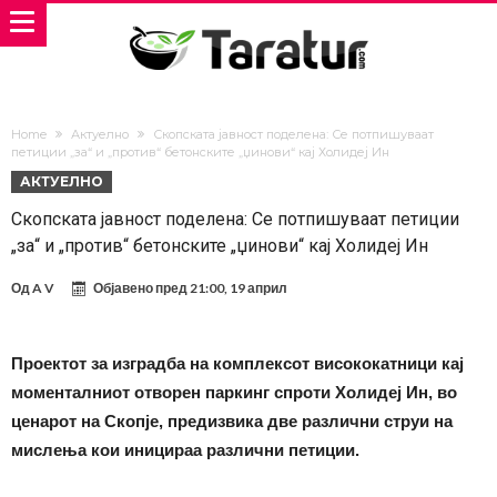
Home
Актуелно
Скопската јавност поделена: Се потпишуваат
петиции „за“ и „против“ бетонските „џинови“ кај Холидеј Ин
АКТУЕЛНО
Скопската јавност поделена: Се потпишуваат петиции
„за“ и „против“ бетонските „џинови“ кај Холидеј Ин
Од
A V
Објавено пред
21:00, 19 април
Проектот за изградба на комплексот висококатници кај
моменталниот отворен паркинг спроти Холидеј Ин, во
ценарот на Скопје, предизвика две различни струи на
мислења кои иницираа различни петиции.