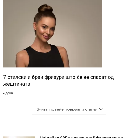
7 стилски и брзи фризури што ќе ве спасат од
жештината
6 дена
Вчитај повеќе поврзани статии
Најдобар SPF за розацеа: 5 фаворити на