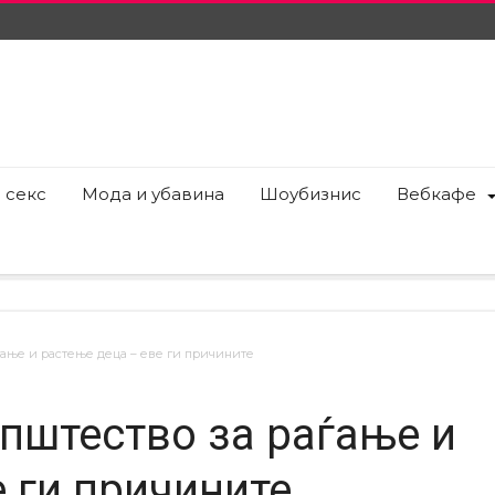
 секс
Мода и убавина
Шоубизнис
Вебкафе
ѓање и растење деца – еве ги причините
општество за раѓање и
 ги причините