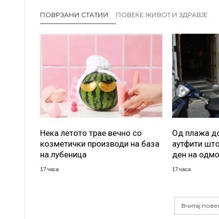
ПОВРЗАНИ СТАТИИ
ПОВЕЌЕ ЖИВОТ И ЗДРАВЈЕ
Нека летото трае вечно со
Од плажа до
козметички производи на база
аутфити што
на лубеница
ден на одм
17 часа
17 часа
Вчитај пове