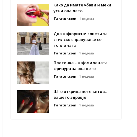
Како да имате убави и меки
усни ова лето
Taratur.com
1 недела
Два најкорисни совети за
стилско справување со
топлината
Taratur.com
1 недела
Плетенка – најомилената
фризура за ова лето
Taratur.com
1 недела
Што открива потењето за
вашето здравје
Taratur.com
1 недела