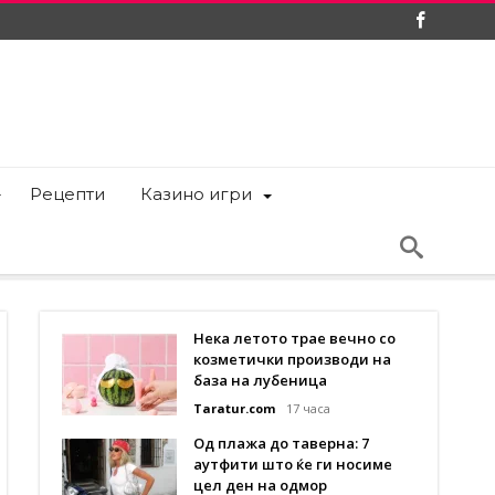
Рецепти
Казино игри
Нека летото трае вечно со
козметички производи на
база на лубеница
Taratur.com
17 часа
Од плажа до таверна: 7
аутфити што ќе ги носиме
цел ден на одмор