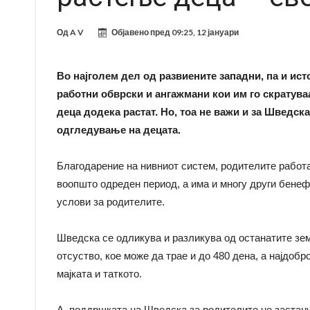
Од
A V
Објавено пред
09:25, 12 јануари
Во најголем дел од развиените западни, па и ист
работни обврски и ангажмани кои им го скратуваа
деца додека растат. Но, тоа не важи и за Шведск
одгледување на децата.
Благодарение на нивниот систем, родителите работа
воопшто одреден период, а има и многу други бенефи
услови за родителите.
Шведска се одликува и разликува од останатите зем
отсуство, кое може да трае и до 480 дена, а најдоб
мајката и таткото.
А, поддршката на Шведска за родителите не застанув