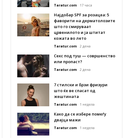
Taratur.com
17 часа
Најдобар SPF за розацеа: 5
фаворити на дерматолозите
што го смируваат
црвенилото и ја штитат
кожата во лето
Taratur.com
2 дена
Секс под туш — совршенство
или пропаст?
Taratur.com
2 дена
7 стилски и брзи фризури
што ќе ве спасат од
жештината
Taratur.com
1 недела
Како да се избере помеѓу
двајца мажи
Taratur.com
1 недела