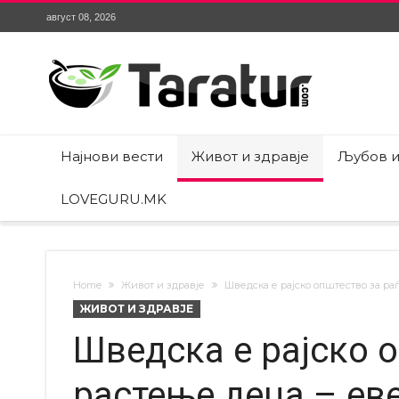
август 08, 2026
Најнови вести
Живот и здравје
Љубов и
LOVEGURU.MK
Home
Живот и здравје
Шведска е рајско општество за ра
ЖИВОТ И ЗДРАВЈЕ
Шведска е рајско 
растење деца – еве