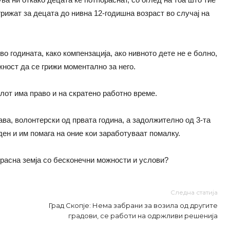
грижат за децата до нивна 12-годишна возраст во случај на
о годината, како компензација, ако нивното дете не е болно,
ожност да се грижи моментално за него.
лот има право и на скратено работно време.
ва, волонтерски од првата година, а задолжително од 3-та
 ден и им помага на оние кои заработуваат помалку.
красна земја со бесконечни можности и услови?
Следна статија
Град Скопје: Нема забрани за возила од другите
градови, се работи на одржливи решенија