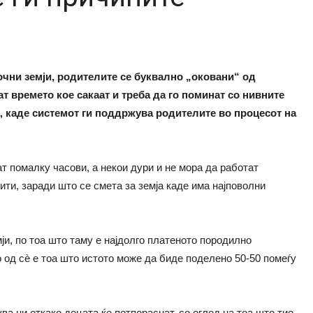
очни земји, родителите се буквално „оковани“ од
т времето кое сакаат и треба да го поминат со нивните
а, каде системот ги поддржува родителите во процесот на
т помалку часови, а некои дури и не мора да работат
ти, заради што се смета за земја каде има најповолни
ји, по тоа што таму е најдолго платеното породилно
ро од сè е тоа што истото може да биде поделено 50-50 помеѓу
а ни откако децата ќе потпораснат, со оглед на тоа што тие