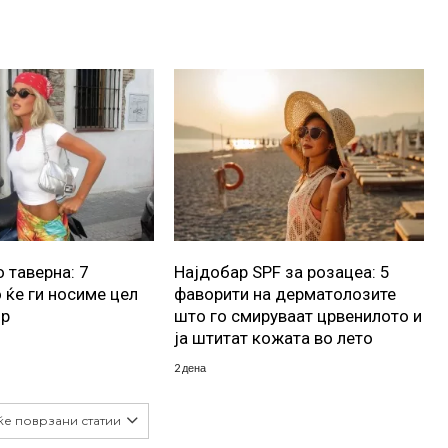
 таверна: 7
Најдобар SPF за розацеа: 5
 ќе ги носиме цел
фаворити на дерматолозите
ор
што го смируваат црвенилото и
ја штитат кожата во лето
2 дена
ќе поврзани статии