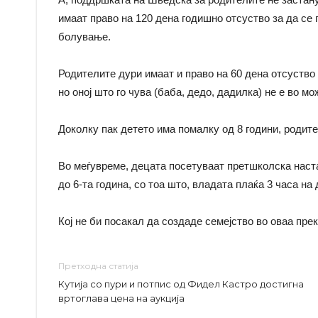
имаат право на 120 дена годишно отсуство за да се 
болување.
Родителите дури имаат и право на 60 дена отсуство в
но оној што го чува (баба, дедо, дадилка) не е во м
Доколку пак детето има помалку од 8 години, родите
Во меѓувреме, децата посетуваат претшколска наста
до 6-та година, со тоа што, владата плаќа 3 часа на
Кој не би посакал да создаде семејство во оваа пре
Претходна статија
Кутија со пури и потпис од Фидел Кастро достигна
вртоглава цена на аукција