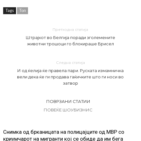
Tags
Топ
Претходна статија
Штрајкот во Белгија поради зголемените
животни трошоци го блокираше Брисел
Следна статија
И од ќелија ќе правела пари. Руската измамничка
вели дека ќе ги продава гаќичките што ги носи во
затвор
ПОВРЗАНИ СТАТИИ
ПОВЕЌЕ ШОУБИЗНИС
Снимка од брканицата на полицајците од МВР со
криумчарот на мигранти кој се обиде да им бега