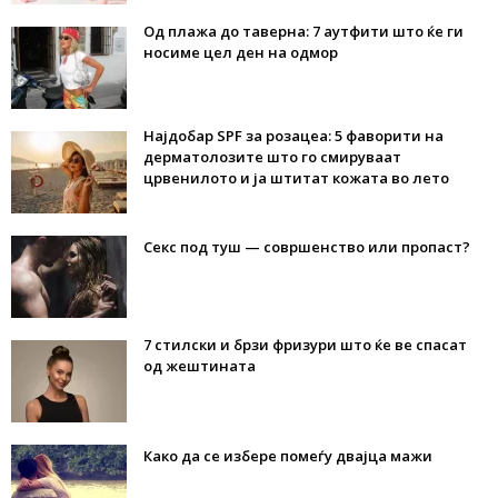
Од плажа до таверна: 7 аутфити што ќе ги
носиме цел ден на одмор
Најдобар SPF за розацеа: 5 фаворити на
дерматолозите што го смируваат
црвенилото и ја штитат кожата во лето
Секс под туш — совршенство или пропаст?
7 стилски и брзи фризури што ќе ве спасат
од жештината
Како да се избере помеѓу двајца мажи