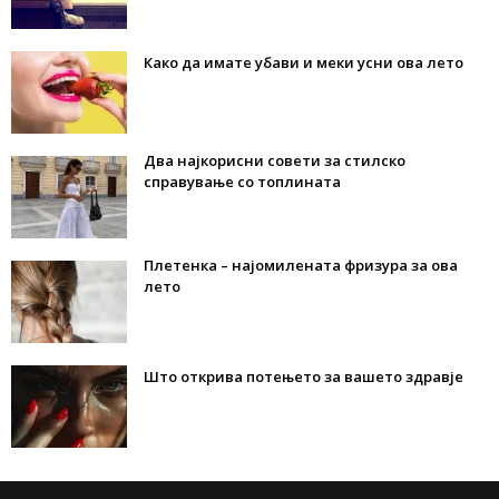
Како да имате убави и меки усни ова лето
Два најкорисни совети за стилско
справување со топлината
Плетенка – најомилената фризура за ова
лето
Што открива потењето за вашето здравје