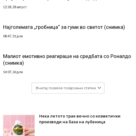
12:28, 28 август
Најголемата „гробница“ за гуми во светот (снимка)
08:47, 31 јули
Малиот емотивно реагираше на средбата со Роналдо
(снимка)
14:07, 26 јули
Вчитај повеќе поврзани статии
Нека летото трае вечно со козметички
производи на база на лубеница