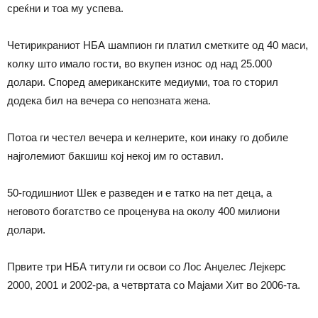
среќни и тоа му успева.
Четирикраниот НБА шампион ги платил сметките од 40 маси,
колку што имало гости, во вкупен износ од над 25.000
долари. Според американските медиуми, тоа го сторил
додека бил на вечера со непозната жена.
Потоа ги честел вечера и келнерите, кои инаку го добиле
најголемиот бакшиш кој некој им го оставил.
50-годишниот Шек е разведен и е татко на пет деца, а
неговото богатство се проценува на околу 400 милиони
долари.
Првите три НБА титули ги освои со Лос Анџелес Лејкерс
2000, 2001 и 2002-ра, а четвртата со Мајами Хит во 2006-та.