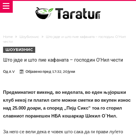
Home
Шоубизнис
Што јаде и што пие кафаната – господин О’Нил
чести
ШОУБИЗНИС
Што јаде и што пие кафаната – господин О’Нил чести
Од
A V
Објавено пред
17:32, 20 јуни
Предминатиот викенд, во неделата, во еден њујоршки
клуб некој ги платил сите можни сметки во вкупен износ
над 25.000 доари, а според „Пејџ Сикс“ тоа го сторил
славниот поранешен НБА кошаркар Шекил О`Нил.
За него се вели дека е човек што сака да ги прави луѓето