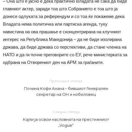
– Она што е јасно е дека практично Владата не сака да биде
главниот актер, заради тоа што Собранието е тоа што ја
донесе одлуката за референдум и со тоа ќе покажеме дека
Владата нема политичка или партиска агенда, туку
навистина на ова прашање е сконцентрирана на клучниот
интерес на Република Македонија – да не биде изолирана
држава, да биде држава со перспективи, да стане членка на
НАТО и да ги почне преговорите со ЕУ, рече министерката за
одбрана на Отворениот ден на АРМ за граѓаните.
Претходна статија
Почина Кофи Анана – бившиот Генерален
секретар на ОН и нобеловец
Следна статија
Кајли ја освои насловната на престижниот
„Vogue“