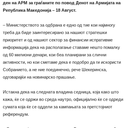
ден на АРМ за граѓаните по повод Денот на Армијата на
Република Македонија – 18 Август.
– Министерството за одбрана е едно од тие кои најмногу
треба да биде заинтересирано за нашиот стратешки
приоритет и од нашиот сектор за финансии испративме
информација дека на располагање ставаме нешто помалку
од 60 милиони денари, кои беа планирани за слични
активности, но кои сметаме дека е подобро да ги искористи
Собранието, а не ние поединечно, рече Шекеринска,
одговарајќи на новинарско прашање.
Истакна дека на следната владина седница, која како што
кажа, ќе се одржи во среда наутро, официјално ќе се одреди
сумата која ќе се оддели за кампањата за претстојниот
референдум.