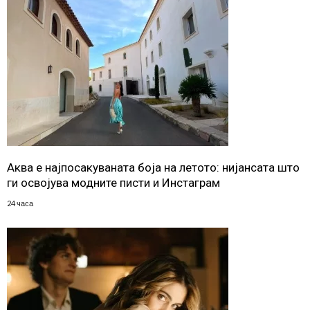
Аква е најпосакуваната боја на летото: нијансата што
ги освојува модните писти и Инстаграм
24 часа