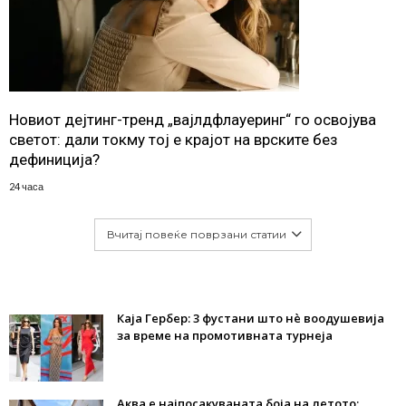
Новиот дејтинг-тренд „вајлдфлауеринг“ го освојува
светот: дали токму тој е крајот на врските без
дефиниција?
24 часа
Вчитај повеќе поврзани статии
Каја Гербер: 3 фустани што нè воодушевија
за време на промотивната турнеја
Аква е најпосакуваната боја на летото: