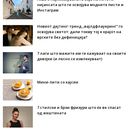
нијансата што ги освојува модните писти и
Инстаграм
Новиот дејтинг-тренд „вајлдфлауеринг“ го
освојува светот: дали токму тој е крајот на
врските без дефиниција?
7 лаги што мажите им ги кажуваат на своите
девојки (и лесно се извлекуваат)
Мини-пити со кајсии
7 стилски и брзи фризури што ќе ве спасат
од жештината