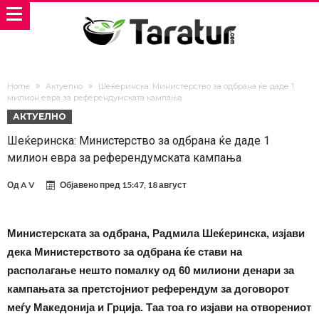
Home
Актуелно
Шеќеринска: Министерство за одбрана ќе даде 1
милион евра за референдумската кампања
АКТУЕЛНО
Шеќеринска: Министерство за одбрана ќе даде 1
милион евра за референдумската кампања
Од
A V
Објавено пред
15:47, 18 август
Министерската за одбрана, Радмила Шеќеринска, изјави
дека Министерството за одбрана ќе стави на
располагање нешто помалку од 60 милиони денари за
кампањата за претстојниот референдум за договорот
меѓу Македонија и Грција. Таа тоа го изјави на отворениот