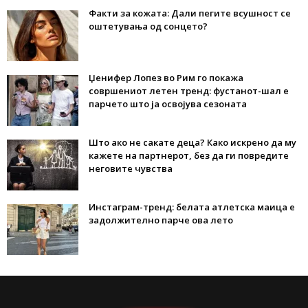
Факти за кожата: Дали пегите всушност се
оштетувања од сонцето?
Џенифер Лопез во Рим го покажа
совршениот летен тренд: фустанот-шал е
парчето што ја освојува сезоната
Што ако не сакате деца? Како искрено да му
кажете на партнерот, без да ги повредите
неговите чувства
Инстаграм-тренд: белата атлетска маица е
задолжително парче ова лето