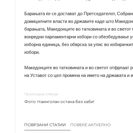
Барањата ќе се достават до Претседателот, Собрани
домицилните власти во државите каде што Македонц
барањата, Македонците во татковината и во свето
вонредни парламентарни избори со обезбедување у
изборна единица, без обврска за упис во избирачки
избори.
Македонците во татковината и во светот отфрлаат 
на Уставот со цел промена на името на државата и и
Претходна статија
Фото: Наинголан остана без заби!
ПОВРЗАНИ СТАТИИ
ПОВЕЌЕ АКТУЕЛНО