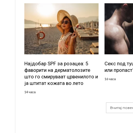
Најдобар SPF за розацеа: 5
Секс под т
фаворити на дерматолозите
или пропаст
што го смируваат црвенилото и
16 часа
ја штитат кожата во лето
14 часа
Вчитај пове