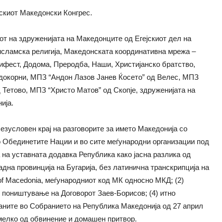
скиот Македонски Конгрес.
т на здруженијата на Македонците од Егејскиот дел на
сламска религија, Македонската координативна мрежа –
фест, Додома, Преродба, Наши, Христијанско братство,
рдокорни, МПЗ “Андон Лазов Јанев Ќосето” од Велес, МПЗ
Тетово, МПЗ “Христо Матов” од Скопје, здруженијата на
ија.
безусловен крај на разговорите за името Македонија со
 Обединетите Нации и во сите меѓународни организации под
на уставната додавка Република како јасна разлика од
адна провинција на Бугарија, без латинична транскрипција на
 of Macedonia, меѓународниот код МК односно МКД; (2)
) поништување на Договорот Заев-Борисов; (4) итно
аните во Собранието на Република Македонија од 27 април
мелко од обвинение и домашен притвор.