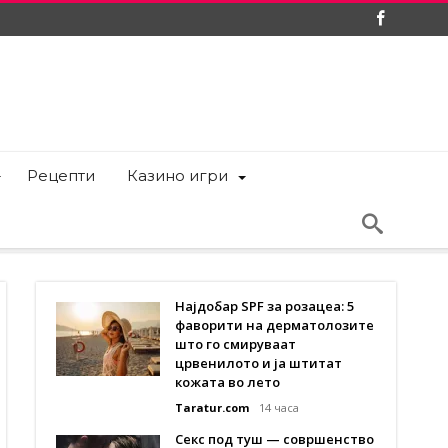
Рецепти
Казино игри
Најдобар SPF за розацеа: 5
фаворити на дерматолозите
што го смируваат
црвенилото и ја штитат
кожата во лето
Taratur.com
14 часа
Секс под туш — совршенство