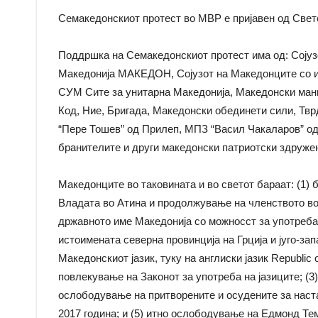
Семакедонскиот протест во МВР е пријавен од Свет
Поддршка на Семакедонскиот протест има од: Сојузо
Македонија МАКЕДОН, Сојузот на Македонците со и
СУМ Сите за унитарна Македонија, Македонски мани
Код, Ние, Бригада, Македонски обединети сили, Тв
“Пере Тошев” од Прилеп, МПЗ “Васил Чакаларов” од 
бранителите и други македонски патриотски здружен
Македонците во таковината и во светот бараат: (1) 
Владата во Атина и продолжување на членството во
државното име Македонија со можносст за употреба 
истоимената северна провинција на Грција и југо-зап
Македонскиот јазик, туку на англиски јазик Republic
повлекување на Законот за употреба на јазиците; (3
ослободување на притворените и осудените за наст
2017 година; и (5) итно ослободување на Едмонд Те