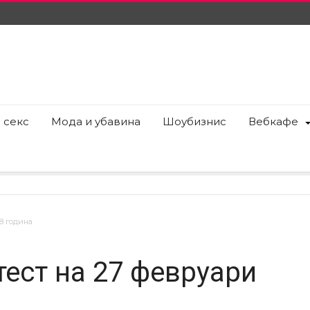
 секс
Мода и убавина
Шоубизнис
Вебкафе
8 година
ест на 27 февруари