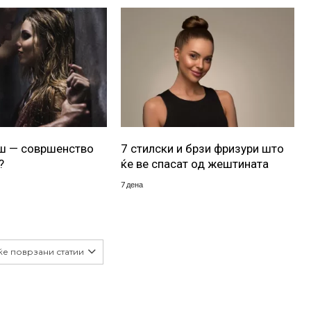
уш — совршенство
7 стилски и брзи фризури што
?
ќе ве спасат од жештината
7 дена
ќе поврзани статии