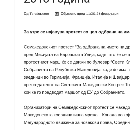
Од
Taratur.com
Објавено пред
11:30, 26 февруари
За утре се најавува протест со цел одбрана на им
Семакедонскиот протест “За одбрана на името на држ
пред Мисијата на Европската Унија, каде што ќе се
протестниот марш ќе се движи по булевар “Свети К
Собранието на Република Македонија, каде ќе има 
заедници во Германија, Франција, Италија и Швајцар
претседателот на Светскиот Македонски Конгрес То
кои ќе го предводат маршот од ЕУ до Собранието.
Организатори на Семакедонскиот протест се македо
Македонската координативна мрежа – Канада во кој
Меѓународното движење за човекови права, Обедин