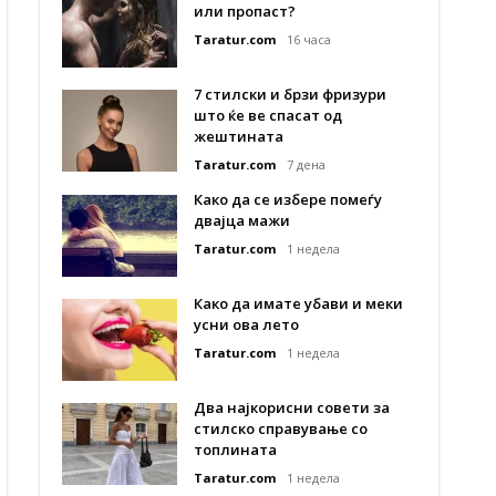
или пропаст?
Taratur.com
16 часа
7 стилски и брзи фризури
што ќе ве спасат од
жештината
Taratur.com
7 дена
Како да се избере помеѓу
двајца мажи
Taratur.com
1 недела
Како да имате убави и меки
усни ова лето
Taratur.com
1 недела
Два најкорисни совети за
стилско справување со
топлината
Taratur.com
1 недела