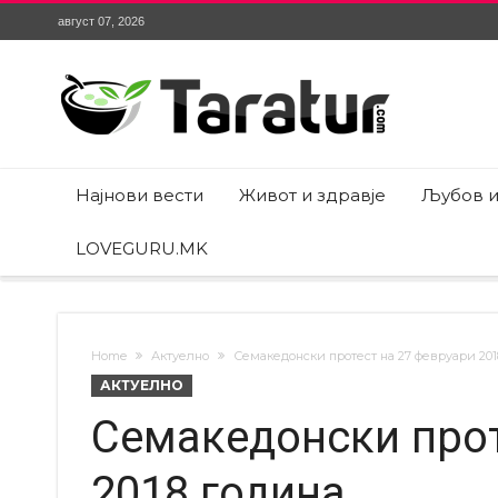
август 07, 2026
Најнови вести
Живот и здравје
Љубов и
LOVEGURU.MK
Home
Актуелно
Семакедонски протест на 27 февруари 201
АКТУЕЛНО
Семакедонски прот
2018 година