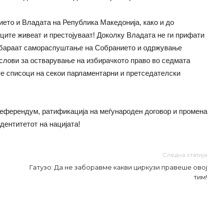
ето и Владата на Република Македонија, како и до
ите живеат и престојуваат! Доколку Владата не ги прифати
т бараат самораспуштање на Собранието и одржување
слови за остварување на избирачкото право во седмата
те списоци на секои парламентарни и претседателски
референдум, ратификација на меѓународен договор и промена
дентитетот на нацијата!
Следна статија
Гатузо: Да не заборавме какви циркузи правеше овој
тим!