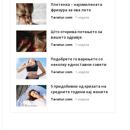
Плетенка – најомилената
фризура за ова лето
Taratur.com
1 недела
Што открива потењето за
вашето здравје
Taratur.com
1 недела
Подобрете го варењето со
неколку едноставни совети
Taratur.com
1 недела
5 придобивки од кризата на
средните години кај жените
Taratur.com
1 недела