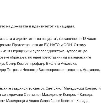
ето на државата и идентитетот на нацијата.
авата и идентитетот на нацијата”, ќе започне во 18 часот
 прочита Протестна нота до ЕУ, НАТО и ООН. Оттаму
лимент Охридски” и булевар “Димитрие Чуповски” до
повеќе обраќања: по еден претставник од македонските
ија, Сотир Костов, проф.д-р Виолета Ачковска,
дор Петров и Неговото Високопреосвештенство г. Агатангел,
нските заедници во светот, Светскиот Македонски Конгрес и
а се вмрежани Светскиот Македонски Конгрес – Канада,
ети Македонци и Андон Лазов Јанев Ќосето – Канада.