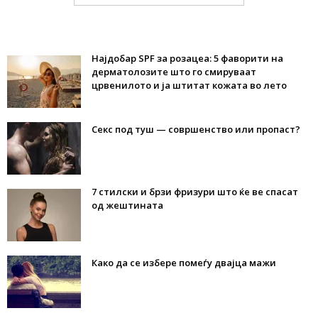
Најдобар SPF за розацеа: 5 фаворити на
дерматолозите што го смируваат
црвенилото и ја штитат кожата во лето
Секс под туш — совршенство или пропаст?
7 стилски и брзи фризури што ќе ве спасат
од жештината
Како да се избере помеѓу двајца мажи