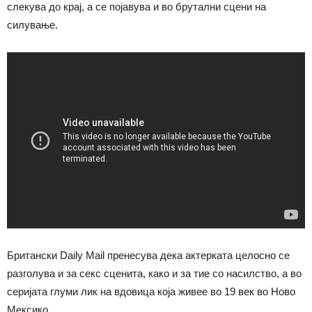
слекува до крај, а се појавува и во брутални сцени на
силување.
Британски Daily Mail пренесува дека актерката целосно се
разголува и за секс сценита, како и за тие со насилство, а во
серијата глуми лик на вдовица која живее во 19 век во Ново
Мексико.