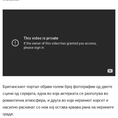
Британскиот портал објави голем број фотографии од двете
сцени од серијата, една во која актерката се разголува во
романтична атмосфера, и друга во која нејзиниот корсет е
насилно раскинат со нож кој остава крвава рана на нејзините
гради.