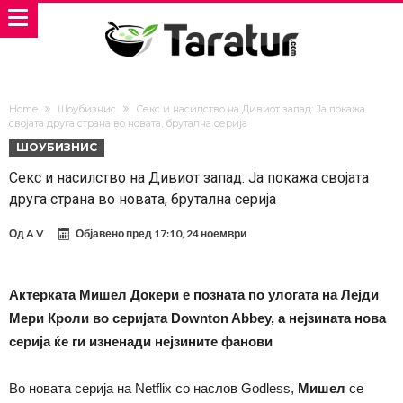
Home
Шоубизнис
Секс и насилство на Дивиот запад: Ја покажа
својата друга страна во новата, брутална серија
ШОУБИЗНИС
Секс и насилство на Дивиот запад: Ја покажа својата
друга страна во новата, брутална серија
Од
A V
Објавено пред
17:10, 24 ноември
Актерката Мишел Докери е позната по улогата на Лејди
Мери Кроли во серијата Downton Abbey, а нејзината нова
серија ќе ги изненади нејзините фанови
Во новата серија на Netflix со наслов Godless,
Мишел
се