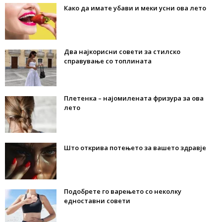
Како да имате убави и меки усни ова лето
Два најкорисни совети за стилско
справување со топлината
Плетенка – најомилената фризура за ова
лето
Што открива потењето за вашето здравје
Подобрете го варењето со неколку
едноставни совети