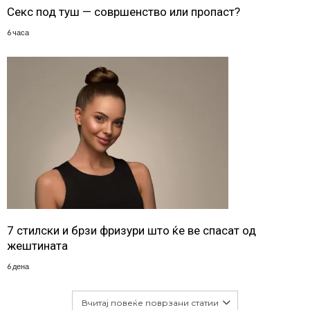
Секс под туш — совршенство или пропаст?
6 часа
7 стилски и брзи фризури што ќе ве спасат од
жештината
6 дена
Вчитај повеќе поврзани статии