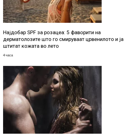
Најдобар SPF за розацеа: 5 фаворити на
дерматолозите што го смируваат црвенилото и ја
штитат кожата во лето
4 часа