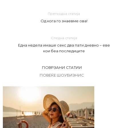
Претходна статија
Од кога го знаевме ова!
Следна статија
Една недела имаше секс два пати дневно – еве
кои беа последиците
ПОВРЗАНИ СТАТИИ
ПОВЕЌЕ ШОУБИЗНИС