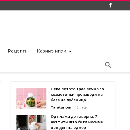
Рецепти
Казино игри
Нека летото трае вечно со
козметички производи на
база на лубеница
Taratur.com
12 часа
Од плажа до таверна: 7
аутфити што ќе ги носиме
цел ден на одмор