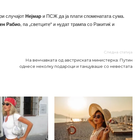
ри случајот
Нејмар
и ПСЖ да ја плати споменатата сума.
ен Рабио
, па „светците“ и нудат трампа со Ракитиќ и
Следна статија
На венчавката од австриската министерка: Путин
однесе неколку подароци и танцуваше со невестата