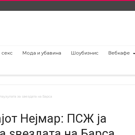
 секс
Мода и убавина
Шоубизнис
Вебкафе
лаузулата за ѕвездата на Барса
јот Нејмар: ПСЖ ја
а ѕвездата на Барса