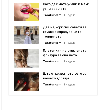
Како да имате убави и меки
усни ова лето
Taratur.com
1 недела
Два најкорисни совети за
стилско справување со
топлината
Taratur.com
1 недела
Плетенка – најомилената
фризура за ова лето
Taratur.com
1 недела
Што открива потењето за
вашето здравје
Taratur.com
1 недела