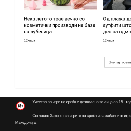
Нека летото трае вечно со
Од плажа до
козметички производи на база
аутфити што
на лубеница
ден на одм
12 часа
12 часа
Вчитај пове
Учество во игри на среќа е дозволено за лица со 18+ го
Согласно Законот за игрите на среќа и за забавните игр
Македонија.