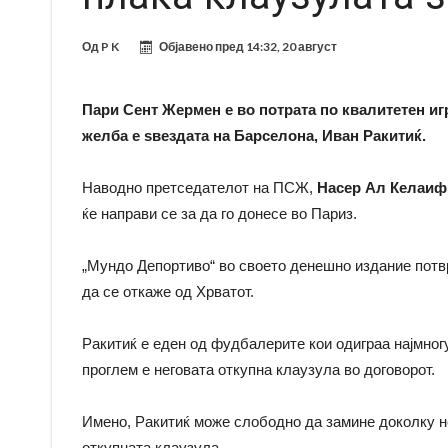
Од
P K
Објавено пред
14:32, 20 август
Пари Сент Жермен е во потрата по квалитетен иг
желба е ѕвездата на Барселона, Иван Ракитиќ.
Наводно претседателот на ПСЖ,
Насер Ал Келаи
ќе направи се за да го донесе во Париз.
„Мундо Депортиво“ во своето денешно издание пот
да се откаже од Хрватот.
Ракитиќ е еден од фудбалерите кои одиграа најмног
проглем е неговата откупна клаузула во договорот.
Имено, Ракитиќ може слободно да замине доколку не
откупната клаузула.