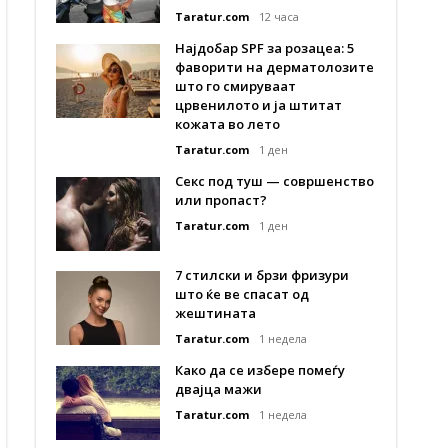
Taratur.com
12 часа
Најдобар SPF за розацеа: 5
фаворити на дерматолозите
што го смируваат
црвенилото и ја штитат
кожата во лето
Taratur.com
1 ден
Секс под туш — совршенство
или пропаст?
Taratur.com
1 ден
7 стилски и брзи фризури
што ќе ве спасат од
жештината
Taratur.com
1 недела
Како да се избере помеѓу
двајца мажи
Taratur.com
1 недела