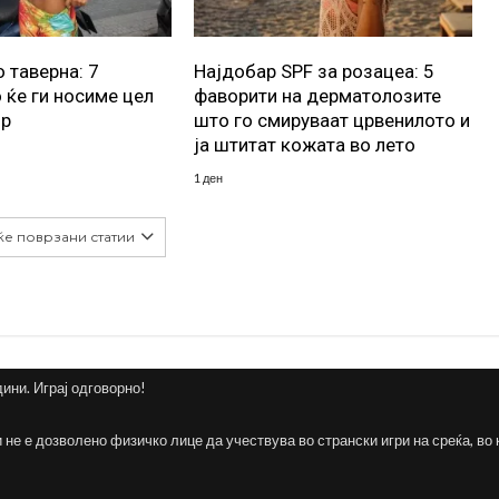
 таверна: 7
Најдобар SPF за розацеа: 5
 ќе ги носиме цел
фаворити на дерматолозите
ор
што го смируваат црвенилото и
ја штитат кожата во лето
1 ден
ќе поврзани статии
дини. Играј одговорно!
и не е дозволено физичко лице да учествува во странски игри на среќа, во 