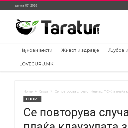
август 07, 2026
Најнови вести
Живот и здравје
Љубов и
LOVEGURU.MK
Home
Спорт
Се повторува случајот Нејмар: ПСЖ ја плаќа к
СПОРТ
Се повторува случа
плаќа клаузулата з