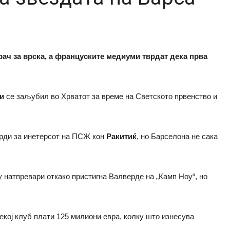
рач за врска, а француските медиуми тврдат дека прва
фи
се заљубил во Хрватот за време на Светското првенство и
врди за инетерсот на ПСЖ кон
Ракитиќ
, но Барселона не сака
у натпревари откако пристигна Валверде на „Камп Ноу“, но
кој клуб плати 125 милиони евра, колку што изнесува