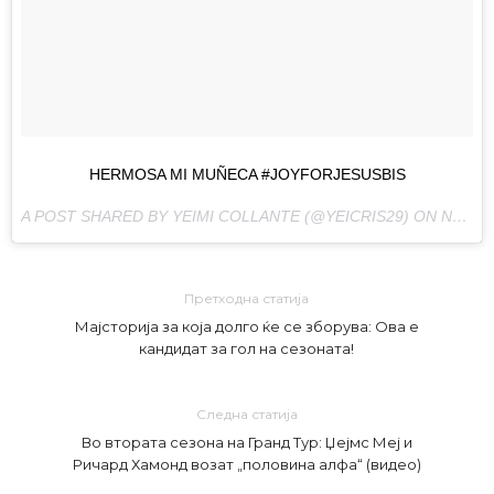
HERMOSA MI MUÑECA #JOYFORJESUSBIS
A POST SHARED BY YEIMI COLLANTE (@YEICRIS29) ON
NOV 12, 2017 AT 2:32PM PST
Претходна статија
Мајсторија за која долго ќе се зборува: Ова е
кандидат за гол на сезоната!
Следна статија
Во втората сезона на Гранд Тур: Џејмс Меј и
Ричард Хамонд возат „половина алфа“ (видео)