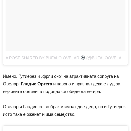
A POST SHARED BY BUFALO OVELAR
(@BUFALOOVELAR85)
Имено, Гутиерез и „фрли око“ на атрактивната сопруга на
Овелар,
Гладис Ортега
и навоно и признал дека е луд за
нејзините облини, а подоцна се обиде да негира.
Овелар и Гладис се во брак и имаат две деца, но и Гутиерез
исто така е оженет и има семејство.