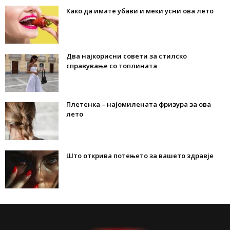
Како да имате убави и меки усни ова лето
Два најкорисни совети за стилско
справување со топлината
Плетенка – најомилената фризура за ова
лето
Што открива потењето за вашето здравје