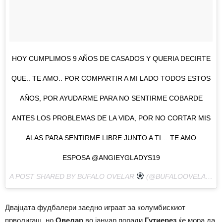
HOY CUMPLIMOS 9 AÑOS DE CASADOS Y QUERIA DECIRTE
QUE.. TE AMO.. POR COMPARTIR A MI LADO TODOS ESTOS
AÑOS, POR AYUDARME PARA NO SENTIRME COBARDE
ANTES LOS PROBLEMAS DE LA VIDA, POR NO CORTAR MIS
ALAS PARA SENTIRME LIBRE JUNTO A TI… TE AMO
ESPOSA @ANGIEYGLADYS19
A POST SHARED BY BUFALO OVELAR
(@BUFALOOVELAR85) ON
Двајцата фудбалери заедно играат за колумбискиот
прволигаш, но
Овелар
во јануар поради
Гутиерез
ќе мора да