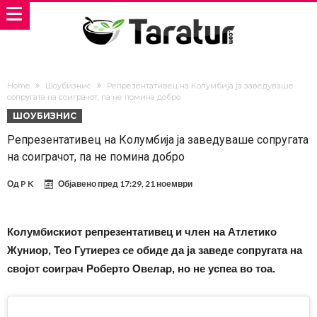
Home
Шоубизнис
Репрезентативец на Колумбија ја заведуваше
сопругата на соиграчот, па не помина добро
ШОУБИЗНИС
Репрезентативец на Колумбија ја заведуваше сопругата
на соиграчот, па не помина добро
Од
P K
Објавено пред
17:29, 21 ноември
Колумбискиот репрезентативец и член на Атлетико
Жуниор, Тео Гутиерез се обиде да ја заведе сопругата на
својот соиграч Роберто Овелар, но не успеа во тоа.