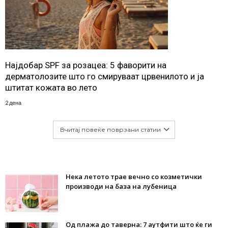
Најдобар SPF за розацеа: 5 фаворити на
дерматолозите што го смируваат црвенилото и ја
штитат кожата во лето
2 дена
Вчитај повеќе поврзани статии
Нека летото трае вечно со козметички
производи на база на лубеница
Од плажа до таверна: 7 аутфити што ќе ги