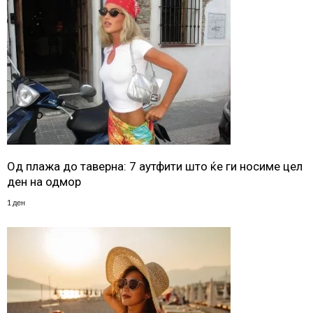
Од плажа до таверна: 7 аутфити што ќе ги носиме цел
ден на одмор
1 ден