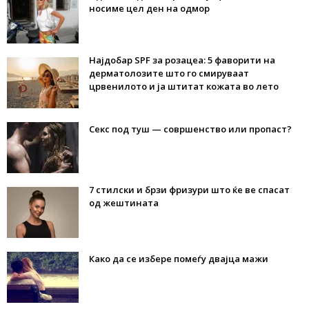
носиме цел ден на одмор
Најдобар SPF за розацеа: 5 фаворити на
дерматолозите што го смируваат
црвенилото и ја штитат кожата во лето
Секс под туш — совршенство или пропаст?
7 стилски и брзи фризури што ќе ве спасат
од жештината
Како да се избере помеѓу двајца мажи