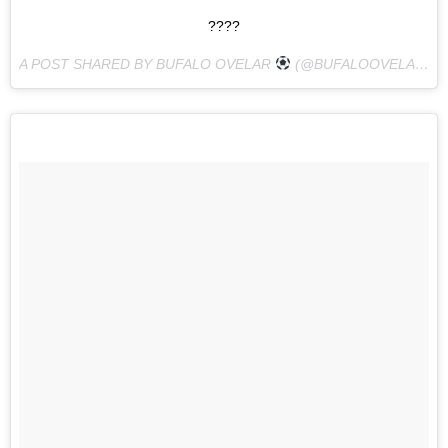
????
A POST SHARED BY BUFALO OVELAR
(@BUFALOOVELAR85) ON