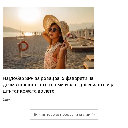
Најдобар SPF за розацеа: 5 фаворити на
дерматолозите што го смируваат црвенилото и ја
штитат кожата во лето
1 ден
Вчитај повеќе поврзани статии