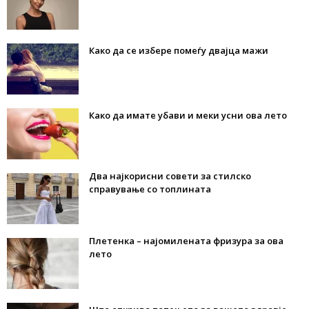
Како да се избере помеѓу двајца мажи
Како да имате убави и меки усни ова лето
Два најкорисни совети за стилско
справување со топлината
Плетенка – најомилената фризура за ова
лето