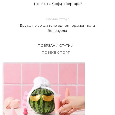
Што ѝ е на Софија Вергара?
Следна статија
Брутално секси тело од темпераментната
Венецуела
ПОВРЗАНИ СТАТИИ
ПОВЕЌЕ СПОРТ