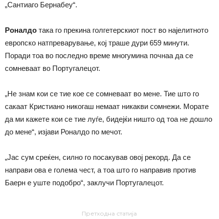
„Сантиаго Бернабеу“.
Роналдо
така го прекина голгетерскиот пост во најелитното
европско натпреварување, кој траше дури 659 минути.
Поради тоа во последно време многумина почнаа да се
сомневаат во Португалецот.
„Не знам кои се тие кое се сомневаат во мене. Тие што го
сакаат Кристиано никогаш немаат никакви сомнежи. Морате
да ми кажете кои се тие луѓе, бидејќи ништо од тоа не дошло
до мене“, изјави Роналдо по мечот.
„Јас сум среќен, силно го посакував овој рекорд. Да се
направи ова е голема чест, а тоа што го направив против
Баерн е уште подобро“, заклучи Португалецот.
Претходна статија