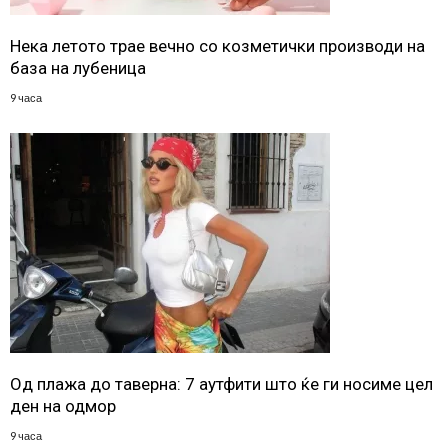
Нека летото трае вечно со козметички производи на
база на лубеница
9 часа
Од плажа до таверна: 7 аутфити што ќе ги носиме цел
ден на одмор
9 часа