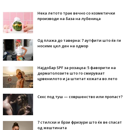
Нека летото трае вечно со козметички
производи на база на лубеница
Од плажа до таверна: 7 аутфити што ќе ги
носиме цел ден на одмор
Најдобар SPF за розацеа: 5 фаворити на
дерматолозите што го смируваат
црвенилото и ја штитат кожата во лето
Секс под туш — совршенство или пропаст?
7 стилски и брзи фризури што ќе ве спасат
од жештината