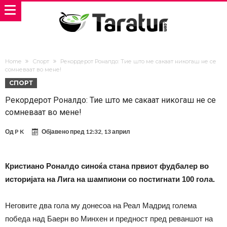
Home
Спорт
Рекордерот Роналдо: Тие што ме сакаат никогаш не се
сомневаат во мене!
СПОРТ
Рекордерот Роналдо: Тие што ме сакаат никогаш не се
сомневаат во мене!
Од
P K
Објавено пред
12:32, 13 април
Кристиано Роналдо синоќа стана првиот фудбалер во
историјата на Лига на шампиони со постигнати 100 гола.
Неговите два гола му донесоа на Реал Мадрид голема
победа над Баерн во Минхен и предност пред реваншот на