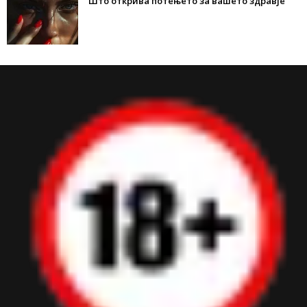
Што открива потењето за вашето здравје