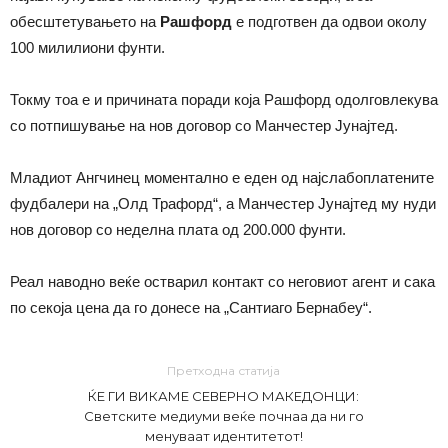
обесштетувањето на
Рашфорд
е подготвен да одвои околу
100 милилиони фунти.
Токму тоа е и причината поради која Рашфорд одолговлекува
со потпишување на нов договор со Манчестер Јунајтед.
Младиот Ангчинец моментално е еден од најслабоплатените
фудбалери на „Олд Трафорд“, а Манчестер Јунајтед му нуди
нов договор со неделна плата од 200.000 фунти.
Реал наводно веќе остварил контакт со неговиот агент и сака
по секоја цена да го донесе на „Сантиаго Бернабеу“.
Претходна статија
ЌЕ ГИ ВИКАМЕ СЕВЕРНО МАКЕДОНЦИ:
Светските медиуми веќе почнаа да ни го
менуваат идентитетот!