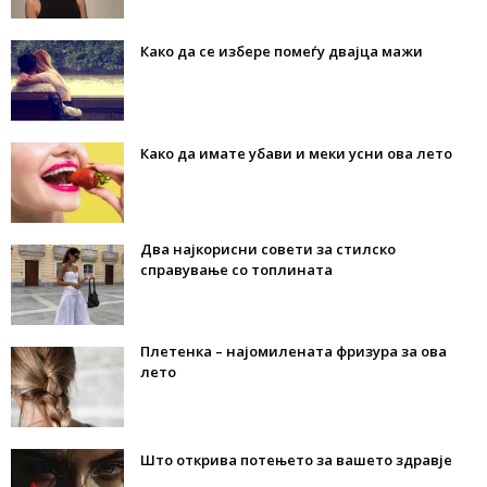
Како да се избере помеѓу двајца мажи
Како да имате убави и меки усни ова лето
Два најкорисни совети за стилско
справување со топлината
Плетенка – најомилената фризура за ова
лето
Што открива потењето за вашето здравје