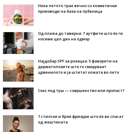
Нека летото трае вечно со козметички
производи на база на лубеница
Од плажа до таверна: 7 аутфити што ќе ги
носиме цел ден на одмор
Најдобар SPF за розацеа: 5 фаворити на
дерматолозите што го смируваат
црвенилото и ја штитат кожата во лето
Секс под туш — совршенство или пропаст?
7 стилски и брзи фризури што ќе ве спасат
од жештината