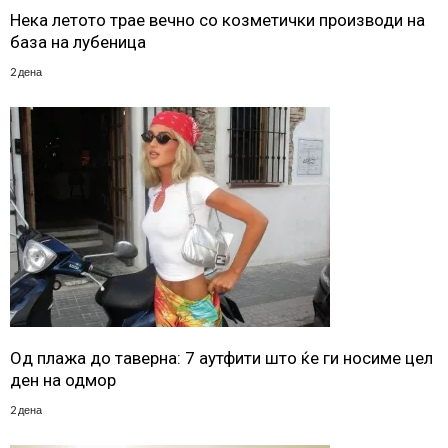
Нека летото трае вечно со козметички производи на
база на лубеница
2 дена
Од плажа до таверна: 7 аутфити што ќе ги носиме цел
ден на одмор
2 дена