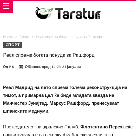
Home
Спорт
Реал спрема богата понуда за Рашфорд
СПОРТ
Реал спрема богата понуда за Рашфорд
Од
P K
Објавено пред
14:23, 31 јануари
Реал Мадрид на лето спрема голема реконструкција на
тимот, а примарна цел ќе биде младата ѕвезда на
Манчестер Јунајтед, Маркус Рашфорд, пренесуваат
шпанските медиуми.
Претседателот на „кралскиот“ клуб,
Флотентино Перез
веќе
најави купување на неколку фудбалски ѕвезди, а за