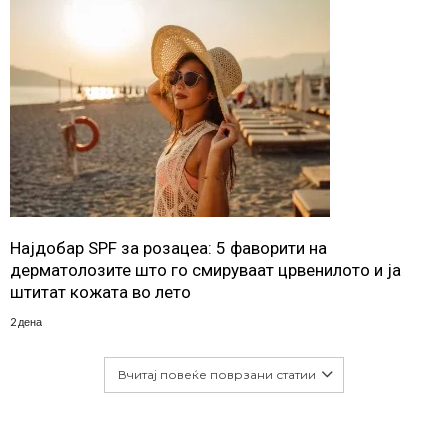
Најдобар SPF за розацеа: 5 фаворити на
дерматолозите што го смируваат црвенилото и ја
штитат кожата во лето
2 дена
Вчитај повеќе поврзани статии