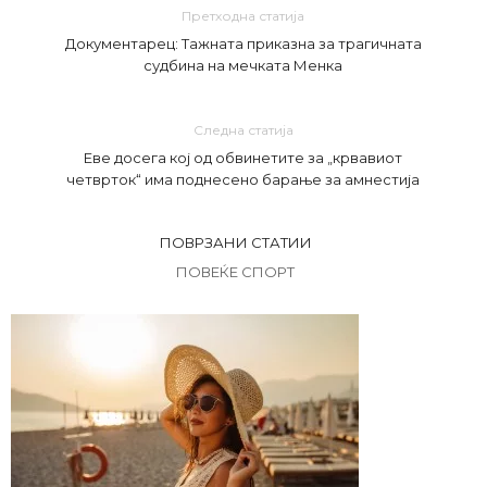
Претходна статија
Документарец: Тажната приказна за трагичната
судбина на мечката Менка
Следна статија
Еве досега кој од обвинетите за „крвавиот
четврток“ има поднесено барање за амнестија
ПОВРЗАНИ СТАТИИ
ПОВЕЌЕ СПОРТ