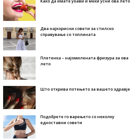
Како да имате убави и меки усни ова лето
Два најкорисни совети за стилско
справување со топлината
Плетенка – најомилената фризура за ова
лето
Што открива потењето за вашето здравје
Подобрете го варењето со неколку
едноставни совети