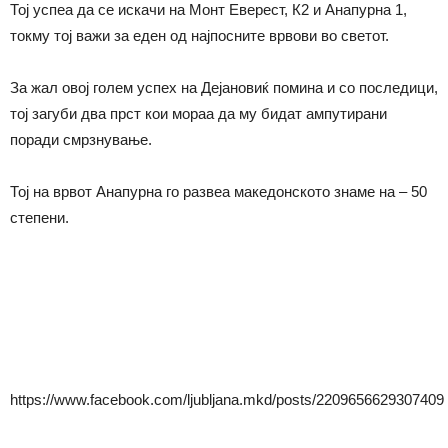
Тој успеа да се искачи на Монт Еверест, К2 и Анапурна 1,
токму тој важи за еден од најпосните врвови во светот.
За жал овој голем успех на Дејановиќ помина и со последици,
тој загуби два прст кои мораа да му бидат ампутирани
поради смрзнување.
Тој на врвот Анапурна го развеа македонското знаме на – 50
степени.
https://www.facebook.com/ljubljana.mkd/posts/2209656629307409