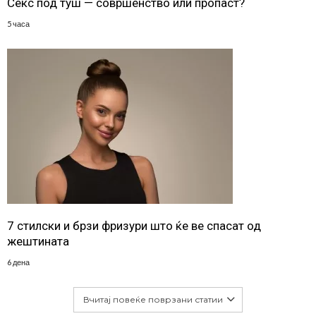
Секс под туш — совршенство или пропаст?
5 часа
7 стилски и брзи фризури што ќе ве спасат од
жештината
6 дена
Вчитај повеќе поврзани статии