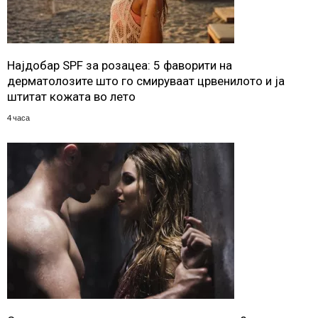
Најдобар SPF за розацеа: 5 фаворити на
дерматолозите што го смируваат црвенилото и ја
штитат кожата во лето
4 часа