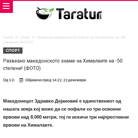
Home
Спорт
Развеано македонското знаме на Хималаите на -50
степени! (ФОТО)
СПОРТ
Развеано македонското знаме на Хималаите на -50
степени! (ФОТО)
Од
S D
Објавено пред
14:22, 22 декември
Македонецот Здравко Дејановиќ е единствениот од
нашата земја кој може да се пофали со три освоени
врвови над 8.000 метри, тој ги искачи три најпрестижни
врвови на Хималаите.