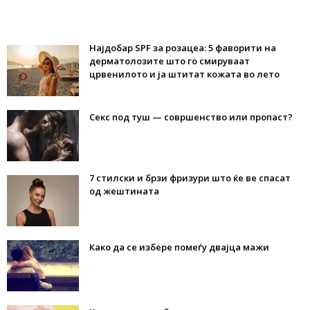
Најдобар SPF за розацеа: 5 фаворити на
дерматолозите што го смируваат
црвенилото и ја штитат кожата во лето
Секс под туш — совршенство или пропаст?
7 стилски и брзи фризури што ќе ве спасат
од жештината
Како да се избере помеѓу двајца мажи