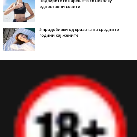
Подобрете го варењето со неколку
едноставни совети
5 придобивки од кризата на средните
години кај жените