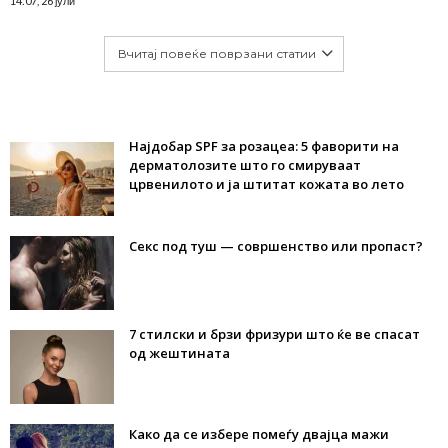
14:07, 26 јули
Вчитај повеќе поврзани статии
Најдобар SPF за розацеа: 5 фаворити на
дерматолозите што го смируваат
црвенилото и ја штитат кожата во лето
Секс под туш — совршенство или пропаст?
7 стилски и брзи фризури што ќе ве спасат
од жештината
Како да се избере помеѓу двајца мажи