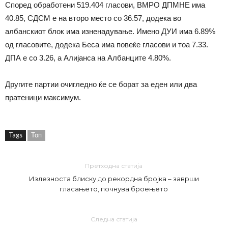
Според обработени 519.404 гласови, ВМРО ДПМНЕ има
40.85, СДСМ е на второ место со 36.57, додека во
албанскиот блок има изненадување. Имено ДУИ има 6.89%
од гласовите, додека Беса има повеќе гласови и тоа 7.33.
ДПА е со 3.26, а Алијанса на Албанците 4.80%.
Другите партии очигледно ќе се борат за еден или два
пратеници максимум.
Tags
Топ
Претходна статија
Излезноста блиску до рекордна бројка – заврши
гласањето, почнува броењето
Следна статија