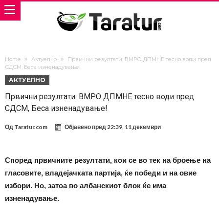
Home
Актуелно
Првични резултати: ВМРО ДПМНЕ тесно води пред
СДСМ, Беса изненадување!
АКТУЕЛНО
Првични резултати: ВМРО ДПМНЕ тесно води пред
СДСМ, Беса изненадување!
Од
Taratur.com
Објавено пред
22:39, 11 декември
Според првичните резултати, кои се во тек на броење на
гласовите, владејачката партија, ќе победи и на овие
избори. Но, затоа во албанскиот блок ќе има
изненадување.