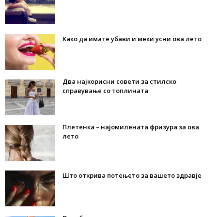
Како да имате убави и меки усни ова лето
Два најкорисни совети за стилско
справување со топлината
Плетенка – најомилената фризура за ова
лето
Што открива потењето за вашето здравје