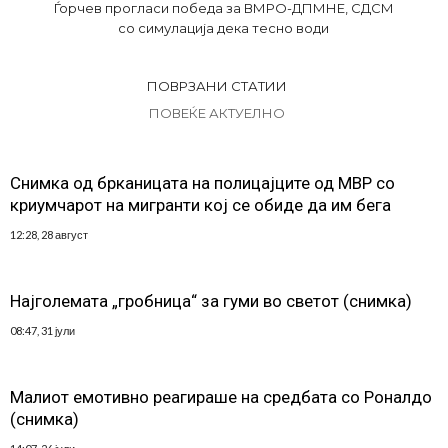
Ѓорчев прогласи победа за ВМРО-ДПМНЕ, СДСМ
со симулација дека тесно води
ПОВРЗАНИ СТАТИИ
ПОВЕЌЕ АКТУЕЛНО
Снимка од брканицата на полицајците од МВР со
криумчарот на мигранти кој се обиде да им бега
12:28, 28 август
Најголемата „гробница“ за гуми во светот (снимка)
08:47, 31 јули
Малиот емотивно реагираше на средбата со Роналдо
(снимка)