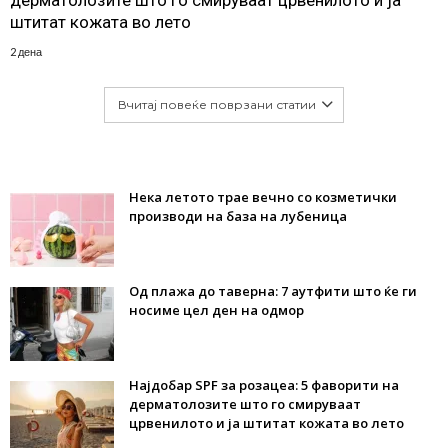
дерматолозите што го смируваат црвенилото и ја
штитат кожата во лето
2 дена
Вчитај повеќе поврзани статии
Нека летото трае вечно со козметички
производи на база на лубеница
Од плажа до таверна: 7 аутфити што ќе ги
носиме цел ден на одмор
Најдобар SPF за розацеа: 5 фаворити на
дерматолозите што го смируваат
црвенилото и ја штитат кожата во лето