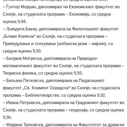
– Ѓунтер Мерџан, дипломирал на Економскиот факултет во
Скопје, на студиската програма – Економија, со средна
оценка 9,94.
– Љиндита Бакиу, дипломирала на Филолошкиот факултет
„Блаже Конески“ во Скопје, на студиската програма –
Преведување и толкување (албански јазик – мајчин), со
средна оценка 9,93.
– Билјана Митреска, дипломирала на Природно-
математичкиот факултет во Скопје, на студиската програма –
Теориска физика, со средна оценка 9,93.
– Биљана Петковска, дипломирана на Педагошкиот
факултет „Св. Климент Охридски“ во Скопје, на студиската
програма – Библиотекарство, со средна оценка 9,92.
– Ивана Петровска, дипломирала на Градежниот факултет во
Скопје, на студиската програма – геодезија, со средна оценка
9,90.
– Мирјана Трпковска, дипломирала на Факултетот за драмски