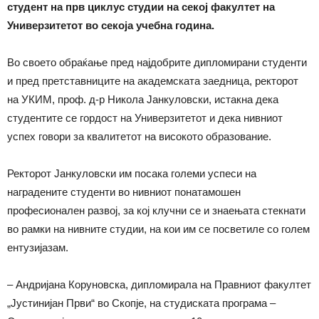
студент на прв циклус студии на секој факултет на
Универзитетот во секоја учебна година.
Во своето обраќање пред најдобрите дипломирани студенти
и пред претставниците на академската заедница, ректорот
на УКИМ, проф. д-р Никола Јанкуловски, истакна дека
студентите се гордост на Универзитетот и дека нивниот
успех говори за квалитетот на високото образование.
Ректорот Јанкуловски им посака големи успеси на
наградените студенти во нивниот понатамошен
професионален развој, за кој клучни се и знаењата стекнати
во рамки на нивните студии, на кои им се посветиле со голем
ентузијазам.
– Андријана Коруновска, дипломирала на Правниот факултет
„Јустинијан Први“ во Скопје, на студиската програма –