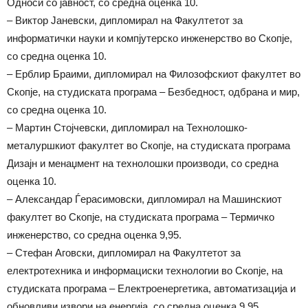
Односи со јавност, со средна оценка 10.
– Виктор Јаневски, дипломирал на Факултетот за
информатички науки и компјутерско инженерство во Скопје,
со средна оценка 10.
– Ерблир Браими, дипломирал на Филозофскиот факултет во
Скопје, на студиската програма – Безбедност, одбрана и мир,
со средна оценка 10.
– Мартин Стојчевски, дипломирал на Технолошко-
металуршкиот факултет во Скопје, на студиската програма
Дизајн и менаџмент на технолошки производи, со средна
оценка 10.
– Александар Ѓерасимовски, дипломирал на Машинскиот
факултет во Скопје, на студиската програма – Термичко
инженерство, со средна оценка 9,95.
– Стефан Аговски, дипломирал на Факултетот за
електротехника и информациски технологии во Скопје, на
студиската програма – Електроенергетика, автоматизација и
обновливи извори на енергија, со средна оценка 9,95.