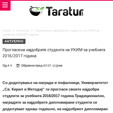
Home
Актуелно
Прогласени најдобрите студенти на УКИМ за
учебната 2016/2017 година
АКТУЕЛНО
Прогласени најдобрите студенти на УКИМ за учебната
2016/2017 година
Од
A V
Објавено пред
07:57, 11 јуни
Со доделување на награди и пофалници, Универзитетот
„Св. Кирил и Методиј“ ги прогласи своите најдобри
студенти за учебната 2016/2017 година.Традиционално,
наградите за најдобрите дипломирани студенти се
доделуваат еднаш годишно, на најдобриот дипломиран