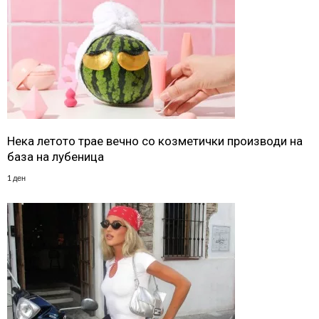
Нека летото трае вечно со козметички производи на
база на лубеница
1 ден