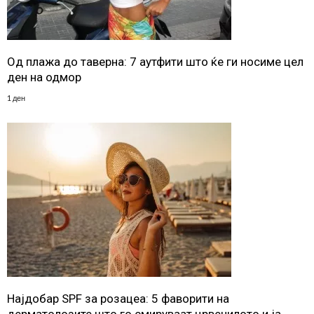
Од плажа до таверна: 7 аутфити што ќе ги носиме цел
ден на одмор
1 ден
Најдобар SPF за розацеа: 5 фаворити на