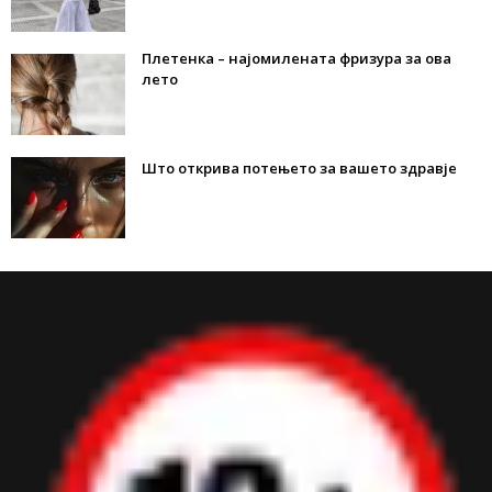
Плетенка – најомилената фризура за ова
лето
Што открива потењето за вашето здравје