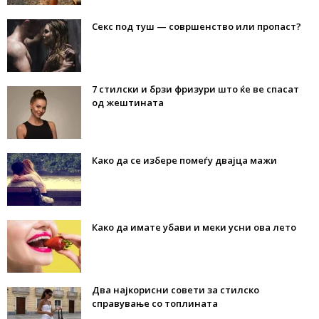
Секс под туш — совршенство или пропаст?
7 стилски и брзи фризури што ќе ве спасат
од жештината
Како да се избере помеѓу двајца мажи
Како да имате убави и меки усни ова лето
Два најкорисни совети за стилско
справување со топлината