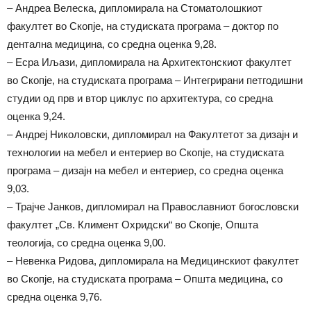
– Андреа Велеска, дипломирала на Стоматолошкиот
факултет во Скопје, на студиската програма – доктор по
дентална медицина, со средна оценка 9,28.
– Есра Иљази, дипломирала на Архитектонскиот факултет
во Скопје, на студиската програма – Интегрирани петгодишни
студии од прв и втор циклус по архитектура, со средна
оценка 9,24.
– Андреј Николовски, дипломирал на Факултетот за дизајн и
технологии на мебел и ентериер во Скопје, на студиската
програма – дизајн на мебел и ентериер, со средна оценка
9,03.
– Трајче Јанков, дипломирал на Православниот богословски
факултет „Св. Климент Охридски“ во Скопје, Општа
теологија, со средна оценка 9,00.
– Невенка Ридова, дипломирала на Медицинскиот факултет
во Скопје, на студиската програма – Општа медицина, со
средна оценка 9,76.