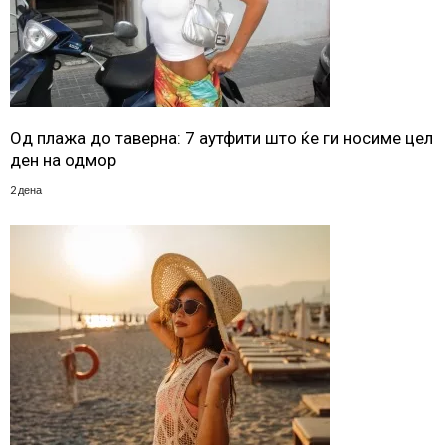
Од плажа до таверна: 7 аутфити што ќе ги носиме цел
ден на одмор
2 дена