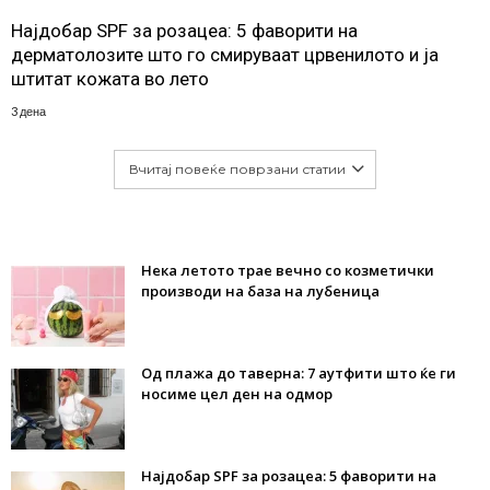
Најдобар SPF за розацеа: 5 фаворити на
дерматолозите што го смируваат црвенилото и ја
штитат кожата во лето
3 дена
Вчитај повеќе поврзани статии
Нека летото трае вечно со козметички
производи на база на лубеница
Од плажа до таверна: 7 аутфити што ќе ги
носиме цел ден на одмор
Најдобар SPF за розацеа: 5 фаворити на