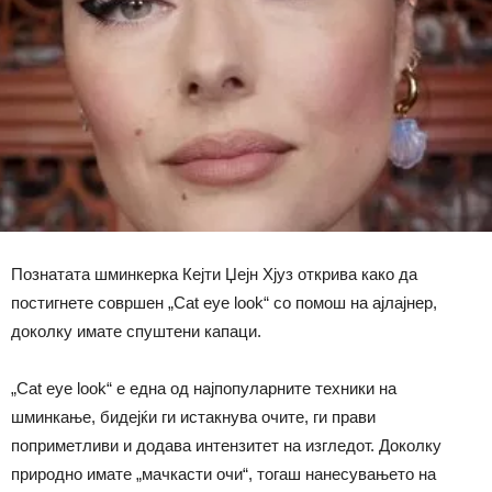
Познатата шминкерка Кејти Џејн Хјуз открива како да
постигнете совршен „Cat eye look“ со помош на ајлајнер,
доколку имате спуштени капаци.
„Cat eye look“ е една од најпопуларните техники на
шминкање, бидејќи ги истакнува очите, ги прави
поприметливи и додава интензитет на изгледот. Доколку
природно имате „мачкасти очи“, тогаш нанесувањето на