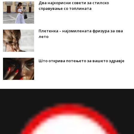
Два најкорисни совети за стилско
справување со топлината
Плетенка – најомилената фризура за ова
лето
Што открива потењето за вашето здравје