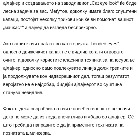
ајлајнер и создавањето на заводливиот „Cat eye look“ ќе биде
лесна задача за вас. Меѓутоа, доколку имате благо спуштени
капаци, постојат неколку трикови кои ќе ви помогнат вашиот
„мачкаст“ ајлајнер да изгледа беспрекорно.
Ако вашите очи спаѓаат во категоријата „hooded eyes“,
односно движечкиот капак не е видлив кога ги отворате
очите, а доколку користите класична техника за нанесување
ајлајнер, односно само повлекувате линија долж трепките и
ја продолжувате кон надворешниот дел, тогаш резултатот
веројатно не е најдобар, бидејќи ајлајнерот во суштина
станува невидлив.
Фактот дека овој облик на очи е посебен воопшто не значи
дека не може да изгледа впечатливо и убаво со ајлајнер. Сè
што треба да направите е да ја примените техниката на
познатата шминкерка.