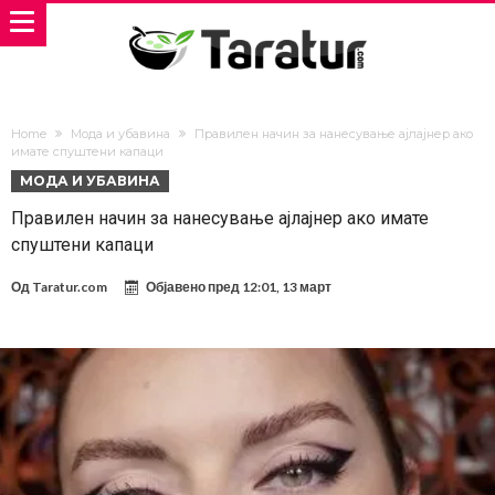
Home
Мода и убавина
Правилен начин за нанесување ајлајнер ако
имате спуштени капаци
МОДА И УБАВИНА
Правилен начин за нанесување ајлајнер ако имате
спуштени капаци
Од
Taratur.com
Објавено пред
12:01, 13 март