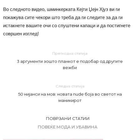
Во следното видео, шминкерката Кејти Џејн Хјуз ви ги
покажува сите чекори што треба да ги следите за да ги
истакнете вашите очи со спуштени капаци и да постигнете
совршен изглед!
Претходна статија
3 аргументи зошто планкот е подобар од другите
вежби
Следна статија
50 нијанси на мов: новата nude боја во светот на
маникирот
ПОВРЗАНИ СТАТИИ
ПОВЕЌЕ МОДА И УБАВИНА