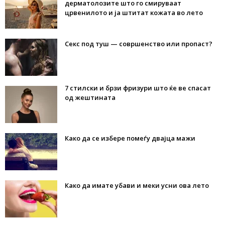
дерматолозите што го смируваат
црвенилото и ја штитат кожата во лето
Секс под туш — совршенство или пропаст?
7 стилски и брзи фризури што ќе ве спасат
од жештината
Како да се избере помеѓу двајца мажи
Како да имате убави и меки усни ова лето