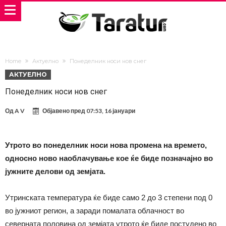
Home
Актуелно
Понеделник носи нов снег
АКТУЕЛНО
Понеделник носи нов снег
Од
A V
Објавено пред
07:53, 16 јануари
Утрото во понеделник носи нова промена на времето,
односно ново наоблачување кое ќе биде позначајно во
јужните делови од земјата.
Утринската температура ќе биде само 2 до 3 степени под 0
во јужниот регион, а заради помалата облачност во
северната половина од земјата утрото ќе биде постудено во