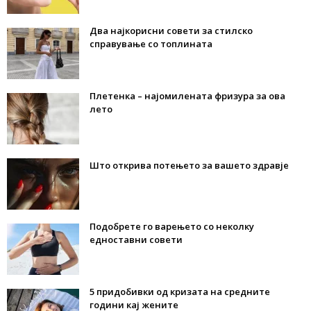
Два најкорисни совети за стилско
справување со топлината
Плетенка – најомилената фризура за ова
лето
Што открива потењето за вашето здравје
Подобрете го варењето со неколку
едноставни совети
5 придобивки од кризата на средните
години кај жените