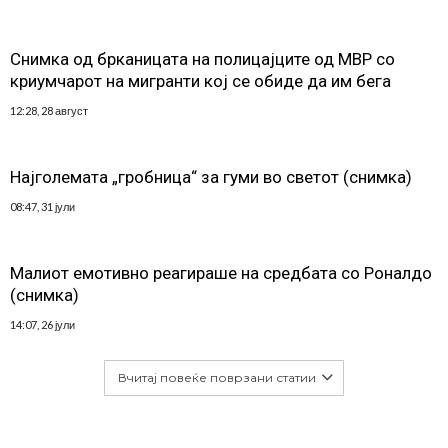
Снимка од брканицата на полицајците од МВР со
криумчарот на мигранти кој се обиде да им бега
12:28, 28 август
Најголемата „гробница“ за гуми во светот (снимка)
08:47, 31 јули
Малиот емотивно реагираше на средбата со Роналдо
(снимка)
14:07, 26 јули
Вчитај повеќе поврзани статии