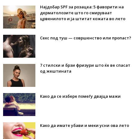
Најдобар SPF за розацеа: 5 фаворити на
дерматолозите што го смируваат
црвенилото и ја штитат кожата во лето
Секс под туш — совршенство или пропаст?
7 стилски и брзи фризури што ќе ве спасат
од жештината
Како да се избере помеѓу двајца мажи
Како да имате убави и меки усни ова лето