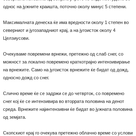
однос на јужните краишта, поточно околу минус 5 степени.
Максималната денеска ќе има вредности околу 1 степен во
северниот и југозападниот крај, а на југоисток околу 4
Целзиусови.
Очекуваме повремени врнежи, претежно од слаб снег, со
можност за локално повремено краткотрајно интензивирање
на врнежите. Само на југоисток врнежите ќе бидат од дожд,
односно дожд со снег.
Слично време ќе се задржи се до четврток, со повремено
снег кој ќе се интензивира во вторрата половина на денот
среда. Врнежите најинтензивни ќе бидат во јужната половина
од земјата.
Скопскиот крај го очекува претежно облачно време со услови