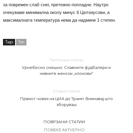
за повремен слаб снег, претежно попладне. Наутро
очекуваме минимална околу минус 6 Целзиусови, а
максималната температура нема да надмине 1 степен.
Tags
Топ
Претходна статија
Урнебесно смешно: Славните фудбалери и
нивните женски „клонови“
Следна статија
Првиот човек на ЦИА до Трамп: Внимавај што
зборуваш
ПОВРЗАНИ СТАТИИ
ПОВЕЌЕ АКТУЕЛНО