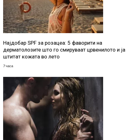
Најдобар SPF за розацеа: 5 фаворити на
дерматолозите што го смируваат црвенилото и ја
штитат кожата во лето
7 часа