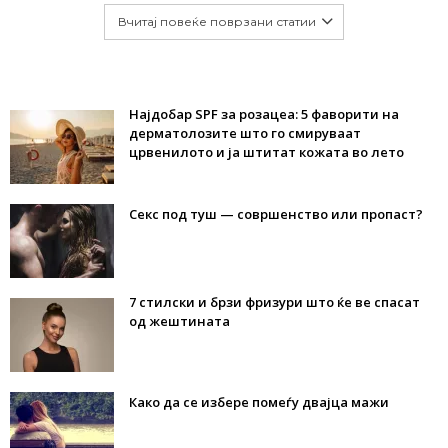
Вчитај повеќе поврзани статии
Најдобар SPF за розацеа: 5 фаворити на
дерматолозите што го смируваат
црвенилото и ја штитат кожата во лето
Секс под туш — совршенство или пропаст?
7 стилски и брзи фризури што ќе ве спасат
од жештината
Како да се избере помеѓу двајца мажи