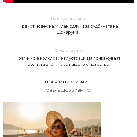
Претходна статија
Првиот човек на Милан одлучи за судбината на
Донарума!
Следна статија
Трагично е колку овие илустрации ја прикажуваат
болната вистина за нашето општество
ПОВРЗАНИ СТАТИИ
ПОВЕЌЕ ШОУБИЗНИС