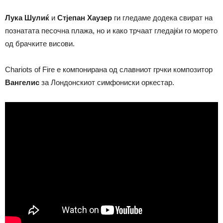
Лука Шулиќ
и
Стјепан Хаузер
ги гледаме додека свират на
познатата песочна плажа, но и како трчаат гледајќи го морето
од брачките висови.
Chariots of Fire е компонирана од славниот грчки композитор
Вангелис
за Лондонскиот симфониски оркестар.