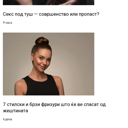
Секс под туш — совршенство или пропаст?
9 часа
7 стилски и брзи фризури што ќе ве спасат од
жештината
6 дена