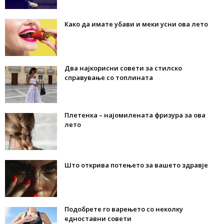
Како да имате убави и меки усни ова лето
Два најкорисни совети за стилско
справување со топлината
Плетенка – најомилената фризура за ова
лето
Што открива потењето за вашето здравје
Подобрете го варењето со неколку
едноставни совети