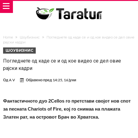
Home
Шоубизнис
Погледнете од каде се и од кое видео се дел овие
рајски кадри
ШОУБИЗНИС
Погледнете од каде се и од кое видео се дел овие
рајски кадри
Од
A V
Објавено пред
14:25, 16 јуни
Фантастичното дуо 2Cellos го претстави својот нов спот
за песната Chariots of Fire, кој го снимаа на плажата
Златен рат, на островот Брач во Хрватска.