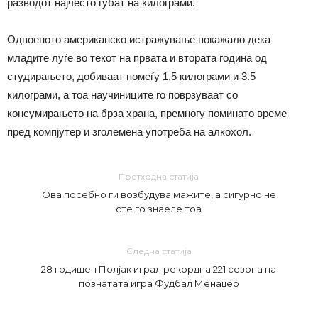
разводот најчесто губат на килограми.
Одвоеното американско истражување покажало дека
младите луѓе во текот на првата и втората година од
студирањето, добиваат помеѓу 1.5 килограми и 3.5
килограми, а тоа научиниците го поврзуваат со
консумирањето на брза храна, премногу поминато време
пред компјутер и зголемена употреба на алкохол.
Претходна статија
Ова посебно ги возбудува мажите, а сигурно не
сте го знаеле тоа
Следна статија
28 годишен Полјак играл рекордна 221 сезона на
познатата игра Фудбал Менаџер