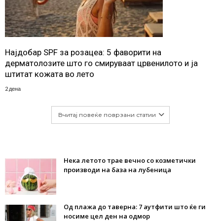
Најдобар SPF за розацеа: 5 фаворити на
дерматолозите што го смируваат црвенилото и ја
штитат кожата во лето
2 дена
Вчитај повеќе поврзани статии
Нека летото трае вечно со козметички
производи на база на лубеница
Од плажа до таверна: 7 аутфити што ќе ги
носиме цел ден на одмор