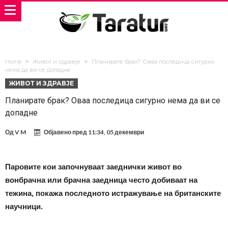
Home
Живот и здравје
Планирате брак? Оваа последица сигурно
нема да ви се допадне
ЖИВОТ И ЗДРАВЈЕ
Планирате брак? Оваа последица сигурно нема да ви се
допадне
Од
V M
Објавено пред
11:34, 05 декември
Паровите кои започнуваат заеднички живот во
вонбрачна или брачна заедница често добиваат на
тежина, покажа последното истражување на британските
научници.