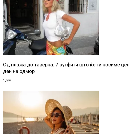
Од плажа до таверна: 7 аутфити што ќе ги носиме цел
ден на одмор
1 ден