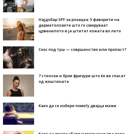
Најдобар SPF за розацеа: 5 фаворити на
дерматолозите што го смируваат
црвенилото и ја штитат кожата во лето
Секс под туш — совршенство или пропаст?
7 стилски и брзи фризури што ќе ве спасат
од жештината
Како да се избере помеѓу двајца мажи
Како да имате убави и меки усни ова лето