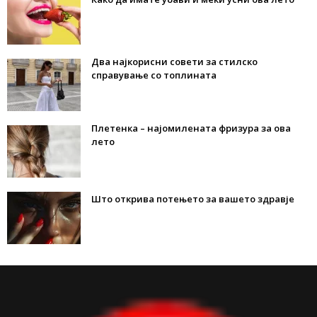
Два најкорисни совети за стилско
справување со топлината
Плетенка – најомилената фризура за ова
лето
Што открива потењето за вашето здравје