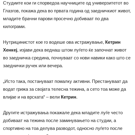
Студиите кои ги спорведоа научниците од универзитетот во
Глазгов, покажа дека во првата година од заедничкиот живот,
младите брачни парови просечно добиваат по два
килограми.
Нутрицинистот кое го водеше ова истражување,
Кетрин
Хенкеј
, изјави дека веднаш штом луѓето ќе започнат живот
во заедничка средина, почнуваат со нови навики како што се
заеднички ручек или вечера.
„Исто така, постануваат помалку активни. Престануваат да
водат грижа за својата телесна тежина, а сето тоа може да
влијае и на врската“ – вели
Кетрин
.
Другите истражувања покажале дека младите луѓе често
добиваат на тежина после заминувањето на студии, а
спортивно на тоа делува разводот, односно луѓето после