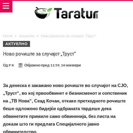
Home
Актуелно
Ново рочиште за случајот „Труст“
АКТУЕЛНО
Ново рочиште за случајот „Труст“
Од
P K
Објавено пред
11:59, 14 ноември
За денеска е закажано ново рочиште во случајот на СЈО,
„Труст“, во кој првообвинет е бизнисменот и сопственик
на „ТВ Нова“, Сеад Кочан, откако претходното рочиште
беше одложено бидејќи одбраната тврдеше дека
обвинетите примиле само обвиненија, без листа на
докази што ги предлага Специјалното јавно
обвинителство.