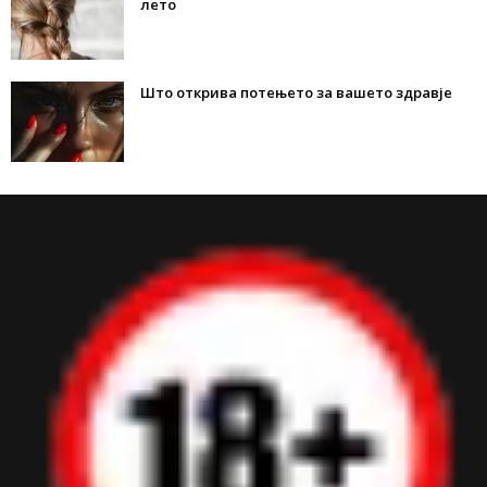
лето
Што открива потењето за вашето здравје