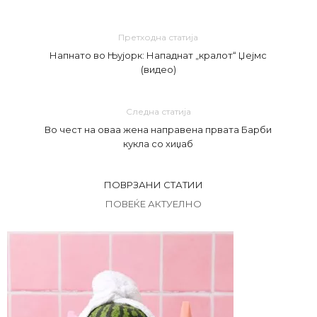
Претходна статија
Напнато во Њујорк: Нападнат „кралот“ Џејмс
(видео)
Следна статија
Во чест на оваа жена направена првата Барби
кукла со хиџаб
ПОВРЗАНИ СТАТИИ
ПОВЕЌЕ АКТУЕЛНО