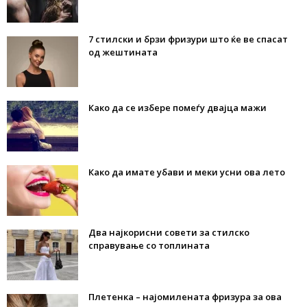
7 стилски и брзи фризури што ќе ве спасат
од жештината
Како да се избере помеѓу двајца мажи
Како да имате убави и меки усни ова лето
Два најкорисни совети за стилско
справување со топлината
Плетенка – најомилената фризура за ова