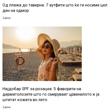
Од плажа до таверна: 7 аутфити што ќе ги носиме цел
ден на одмор
2 дена
Најдобар SPF за розацеа: 5 фаворити на
дерматолозите што го смируваат црвенилото и ја
штитат кожата во лето
3 дена