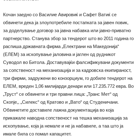
Кочан заедно со Василие Авировиќ и Сафет Ватиќ се
обвинети дека ја злоупотребиле постапката за јавен повик,
за доделување договор за јавна набавка или јавно-приватно
партнерство. Станува збор за тендерот што во 2011 година го
распиша државната фирма „Електрани на Македонија“
(ЕЛЕМ) за ископување јаловина и јаглен од рудникот
Суводол во Битола. Доставувајќи фалсификувани документи
за сопственост на механизација и за кадровска екипираност,
три фирми, задружени во конзорциум, го добиле тендерот на
ЕЛЕМ, вреден 1,06 милијарди денари или 17.235.772 евра. Во
„Труст“ се обвинети и три правни лица: „Транс Mет“ од
Скопје,, „Силекс“ од Кратово и „Вато“ од Студеничани.
Oбвинетите доставиле лажна документација во која
прикажале наводна сопственост на тешка механизација за
ископување, која ја немале и не ја набавиле, а таа што ја
имале била со помал капацитет.