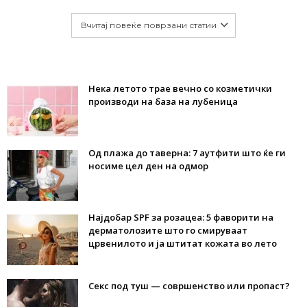
Вчитај повеќе поврзани статии
Нека летото трае вечно со козметички
производи на база на лубеница
Од плажа до таверна: 7 аутфити што ќе ги
носиме цел ден на одмор
Најдобар SPF за розацеа: 5 фаворити на
дерматолозите што го смируваат
црвенилото и ја штитат кожата во лето
Секс под туш — совршенство или пропаст?