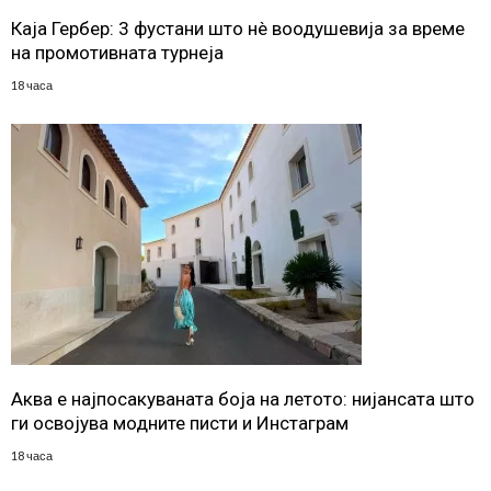
Каја Гербер: 3 фустани што нè воодушевија за време
на промотивната турнеја
18 часа
Аква е најпосакуваната боја на летото: нијансата што
ги освојува модните писти и Инстаграм
18 часа