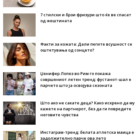
7 стилски и брзи фризури што ќе ве спасат
од жештината
Факти за кожата: Дали пегите всушност се
оштетувања од сонцето?
Џенифер Лопез во Рим го покажа
совршениот летен тренд: фустанот-шал е
парчето што ја освојува сезоната
Што ако не сакате деца? Како искрено да му
кажете на партнерот, без да ги повредите
неговите чувства
Инстаграм-тренд: белата атлетска маица е
задолжително парче ова лето