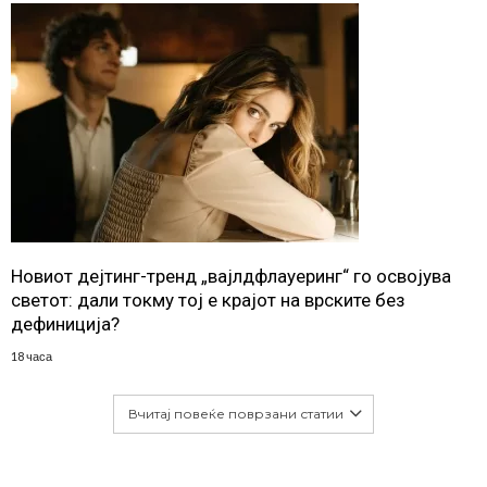
Новиот дејтинг-тренд „вајлдфлауеринг“ го освојува
светот: дали токму тој е крајот на врските без
дефиниција?
18 часа
Вчитај повеќе поврзани статии