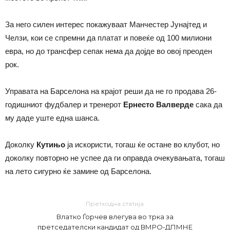
За него силен интерес покажуваат Манчестер Јунајтед и
Челзи, кои се спремни да платат и повеќе од 100 милиони
евра, но до трансфер сепак нема да дојде во овој преоден
рок.
Управата на Барселона на крајот реши да не го продава 26-
годишниот фудбалер и тренерот
Ернесто Валверде
сака да
му даде уште една шанса.
Доколку
Кутињо
ја искористи, тогаш ќе остане во клубот, но
доколку повторно не успее да ги оправда очекувањата, тогаш
на лето сигурно ќе замине од Барселона.
Претходна статија
Влатко Ѓорчев влегува во трка за
претседателски кандидат од ВМРО-ДПМНЕ