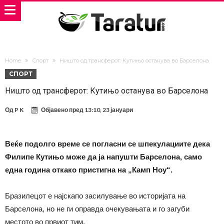
Home
Спорт
Ништо од трансферот: Кутињо останува во Барселона
СПОРТ
Ништо од трансферот: Кутињо останува во Барселона
Од
P K
Објавено пред
13:10, 23 јануари
Веќе подолго време се погласни се шпекулациите дека
Филипе Кутињо може да ја напушти Барселона, само
една година откако пристигна на „Камп Ноу“.
Бразилецот е најскапо засилување во историјата на
Барселона, но не ги оправда очекувањата и го загуби
местото во првиот тим.