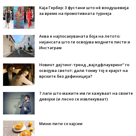
Каја Гербер: 3 фустани што нè воодушевија
за време на промотивната турнеја
Аква е најпосакуваната боја на летото:
нијансата што ги освојува модните писти и
Инстаграм
Новиот дејтинг-тренд „вајлдфлауеринг“ го
освојува светот: дали токму тој е крајот на
врските без дефиниција?
7 лаги што мажите им ги кажуваат на своите
девојки (и лесно се извлекуваат)
Мини-пити со кајсии