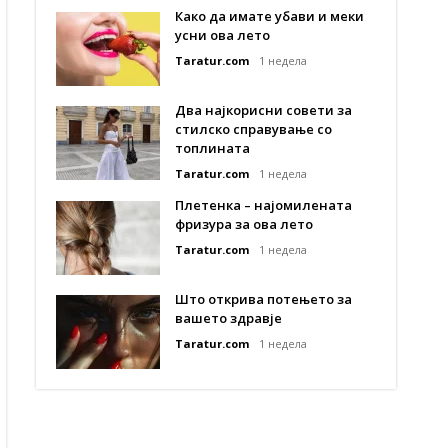
Како да имате убави и меки
усни ова лето
Taratur.com
1 недела
Два најкорисни совети за
стилско справување со
топлината
Taratur.com
1 недела
Плетенка – најомилената
фризура за ова лето
Taratur.com
1 недела
Што открива потењето за
вашето здравје
Taratur.com
1 недела