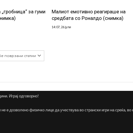
 „гробница“ за гуми
Малиот емотивно реагираше на
снимка)
средбата со Роналдо (снимка)
14:07, 26 јули
ќе поврзани статии
дини. Играј одговорно!
и не е дозволено физичко лице да учествува во странски игри на среќа, во 