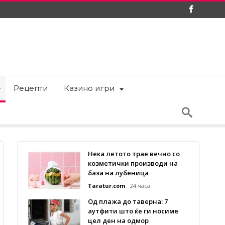
Рецепти
Казино игри
Нека летото трае вечно со
козметички производи на
база на лубеница
Taratur.com
24 часа
Од плажа до таверна: 7
аутфити што ќе ги носиме
цел ден на одмор