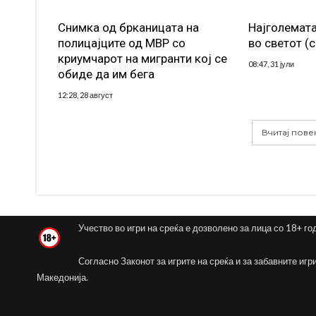
Снимка од брканицата на
Најголемата
полицајците од МВР со
во светот (
криумчарот на мигранти кој се
08:47, 31 јули
обиде да им бега
12:28, 28 август
Вчитај пове
Учество во игри на среќа е дозволено за лица со 18+ го
Согласно Законот за игрите на среќа и за забавните игр
Македонија.