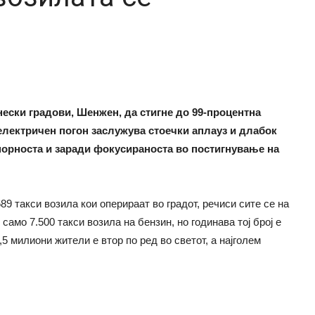
нески градови, Шенжен, да стигне до 99-процентна
електричен погон заслужува стоечки аплауз и длабок
упорноста и заради фокусираноста во постигнување на
89 такси возила кои оперираат во градот, речиси сите се на
само 7.500 такси возила на бензин, но годинава тој број е
5 милиони жители е втор по ред во светот, а најголем