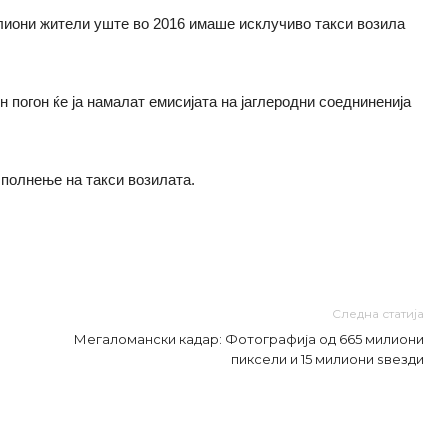
милиони жители уште во 2016 имаше исклучиво такси возила
н погон ќе ја намалат емисијата на јаглеродни соедниненија
 полнење на такси возилата.
Следна статија
Мегаломански кадар: Фотографија од 665 милиони
пиксели и 15 милиони ѕвезди