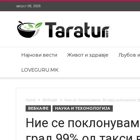
август 08, 2026
Најнови вести
Живот и здравје
Љубов и
LOVEGURU.MK
Home
Вебкафе
Ние се поклонуваме: Во овој милионски г
ВЕБКАФЕ
НАУКА И ТЕХОНОЛОГИЈА
Ние се поклонувам
град 99% од такси 