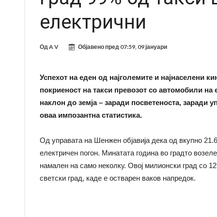
електрични
Од
A V
Објавено пред
07:59, 09 јануари
Успехот на еден од најголемите и најнаселени ки
покриеност на такси превозот со автомобили на 
наклон до земја – заради посветеноста, заради 
оваа импозантна статистика.
Од управата на Шенжен објавија дека од вкупно 21.6
електричен погон. Минатата година во градто возеле 
намален на само неколку. Овој милионски град со 12,
светски град, каде е остварен ваков напредок.