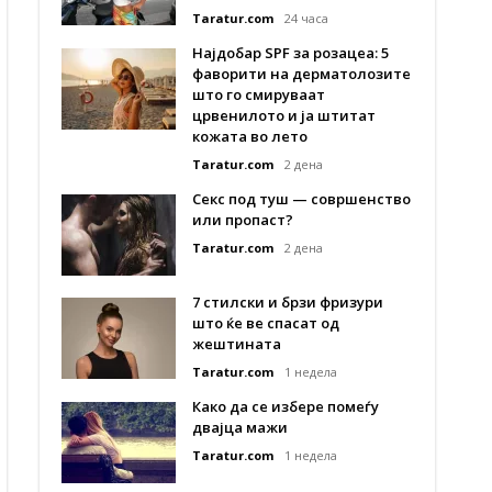
Taratur.com
24 часа
Најдобар SPF за розацеа: 5
фаворити на дерматолозите
што го смируваат
црвенилото и ја штитат
кожата во лето
Taratur.com
2 дена
Секс под туш — совршенство
или пропаст?
Taratur.com
2 дена
7 стилски и брзи фризури
што ќе ве спасат од
жештината
Taratur.com
1 недела
Како да се избере помеѓу
двајца мажи
Taratur.com
1 недела