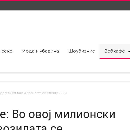
 секс
Мода и убавина
Шоубизнис
Вебкафе
рад 99% од такси возилата се електрични
е: Во овој милионски
возилата се