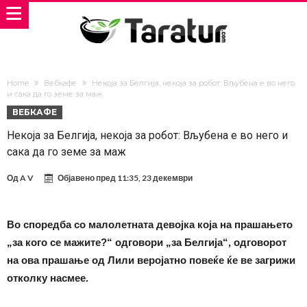
Home
Вебкафе
Некоја за Белгија, некоја за робот: Вљубена е во него
и сака да го земе за маж
ВЕБКАФЕ
Некоја за Белгија, некоја за робот: Вљубена е во него и
сака да го земе за маж
Од
A V
Објавено пред
11:35, 23 декември
Во споредба со малолетната девојка која на прашањето
„за кого се мажите?“ одговори „за Белгија“, одговорот
на ова прашање од Лили веројатно повеќе ќе ве загрижи
отколку насмее.