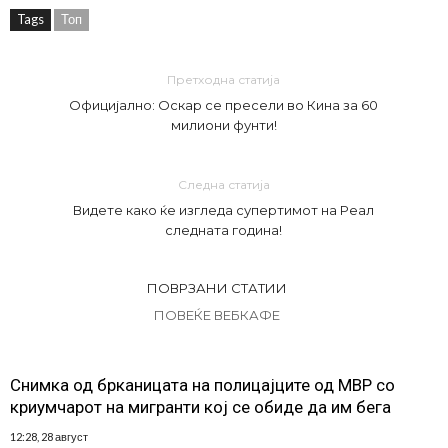
Tags
Топ
Претходна статија
Официјално: Оскар се пресели во Кина за 60
милиони фунти!
Следна статија
Видете како ќе изгледа супертимот на Реал
следната година!
ПОВРЗАНИ СТАТИИ
ПОВЕЌЕ ВЕБКАФЕ
Снимка од брканицата на полицајците од МВР со
криумчарот на мигранти кој се обиде да им бега
12:28, 28 август