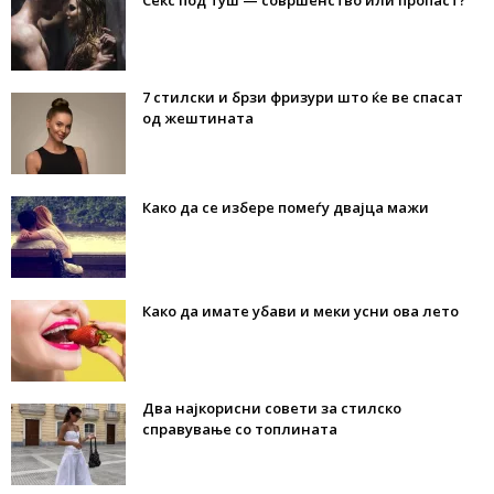
Секс под туш — совршенство или пропаст?
7 стилски и брзи фризури што ќе ве спасат
од жештината
Како да се избере помеѓу двајца мажи
Како да имате убави и меки усни ова лето
Два најкорисни совети за стилско
справување со топлината