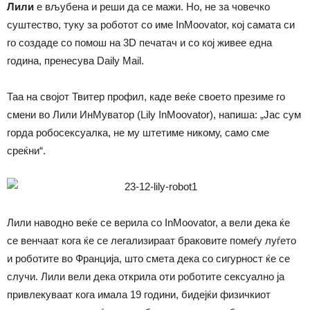
Лили
е вљубена и реши да се мажи. Но, не за човечко
суштество, туку за роботот со име InMoovator, кој самата си
го создаде со помош на 3D печатач и со кој живее една
година, пренесува Daily Mail.
Таа на својот Твитер профил, каде веќе своето презиме го
смени во Лили ИнМуватор (Lily InMoovator), напиша: „Јас сум
горда робосексуалка, не му штетиме никому, само сме
среќни“.
Лили наводно веќе се верила со InMoovator, а вели дека ќе
се венчаат кога ќе се легализираат браковите помеѓу луѓето
и роботите во Франција, што смета дека со сигурност ќе се
случи. Лили вели дека открила оти роботите сексуално ја
привлекуваат кога имала 19 години, бидејќи физичкиот