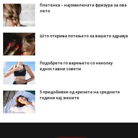
Плетенка – најомилената фризура за ова
лето
Што открива потењето за вашето здравје
Подобрете го варењето со неколку
едноставни совети
5 придобивки од кризата на средните
години кај жените