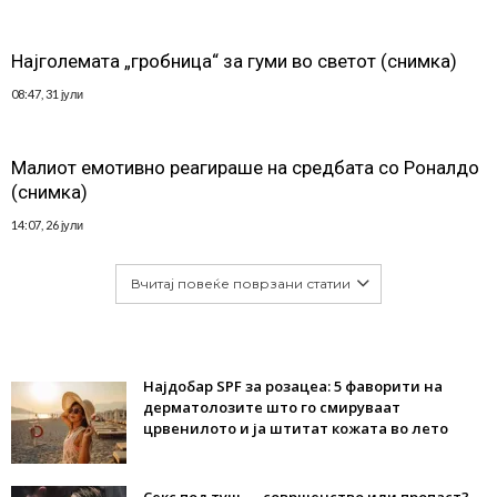
Најголемата „гробница“ за гуми во светот (снимка)
08:47, 31 јули
Малиот емотивно реагираше на средбата со Роналдо
(снимка)
14:07, 26 јули
Вчитај повеќе поврзани статии
Најдобар SPF за розацеа: 5 фаворити на
дерматолозите што го смируваат
црвенилото и ја штитат кожата во лето