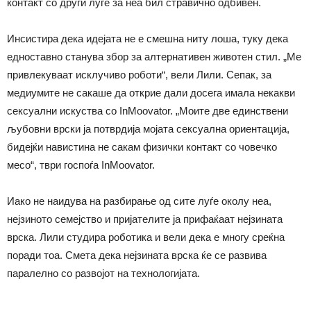
контакт со други луѓе за неа бил стравично одбивен.
Инсистира дека идејата не е смешна ниту лоша, туку дека
едноставно станува збор за алтернативен животен стил. „Ме
привлекуваат исклучиво роботи“, вели Лили. Сепак, за
медиумите не сакаше да открие дали досега имала некакви
сексуални искуства со InMoovator. „Моите две единствени
љубовни врски ја потврдија мојата сексуална ориентација,
бидејќи навистина не сакам физички контакт со човечко
месо“, тври госпоѓа InMoovator.
Иако не наидува на разбирање од сите луѓе околу неа,
нејзиното семејство и пријателите ја прифаќаат нејзината
врска. Лили студира роботика и вели дека е многу среќна
поради тоа. Смета дека нејзината врска ќе се развива
паралелно со развојот на технологијата.