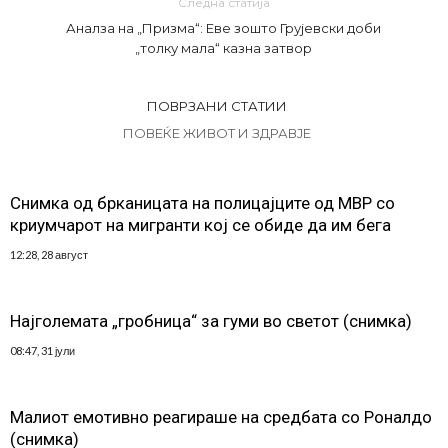
Следна статија
Аналза на „Призма“: Еве зошто Грујевски доби
„толку мала“ казна затвор
ПОВРЗАНИ СТАТИИ
ПОВЕЌЕ ЖИВОТ И ЗДРАВЈЕ
Снимка од брканицата на полицајците од МВР со
криумчарот на мигранти кој се обиде да им бега
12:28, 28 август
Најголемата „гробница“ за гуми во светот (снимка)
08:47, 31 јули
Малиот емотивно реагираше на средбата со Роналдо
(снимка)