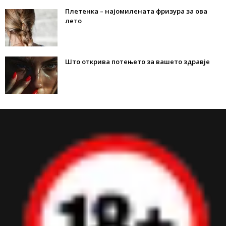
Плетенка – најомилената фризура за ова
лето
Што открива потењето за вашето здравје