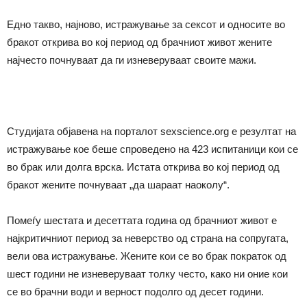
Едно такво, најново, истражување за сексот и односите во
бракот открива во кој период од брачниот живот жените
најчесто почнуваат да ги изневеруваат своите мажи.
Студијата објавена на порталот sexscience.org е резултат на
истражување кое беше спроведено на 423 испитаници кои се
во брак или долга врска. Истата открива во кој период од
бракот жените почнуваат „да шараат наоколу“.
Помеѓу шестата и десеттата година од брачниот живот е
најкритичниот период за неверство од страна на сопругата,
вели ова истражување. Жените кои се во брак пократок од
шест години не изневеруваат толку често, како ни оние кои
се во брачни води и верност подолго од десет години.