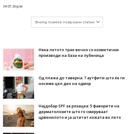
14:07, 26 јули
Вчитај повеќе поврзани статии
Нека летото трае вечно со козметички
производи на база на лубеница
Од плажа до таверна: 7 аутфити што ќе ги
носиме цел ден на одмор
Најдобар SPF за розацеа: 5 фаворити на
дерматолозите што го смируваат
црвенилото и ја штитат кожата во лето