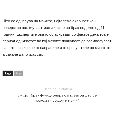
Што се однесува на мажите, најголема склоност кон
неверство покажуваат мажи кои се во брак подолго од 11
години. Експертите ова го објаснуваат со фактот дека тоа е
период од животот во кој мажите почнуваат да размислуваат
за сето она кое не го направиле и го пропуштиле во минатото,
а сакале да го искусат.
Tags
Топ
Претходна статија
„Мојот брак функционира само затоа што се
сексам и со други мажи“