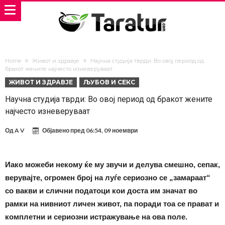
Home
Живот и здравје
Научна студија тврди: Во овој период од
бракот жените најчесто изневеруваат
ЖИВОТ И ЗДРАВЈЕ
ЉУБОВ И СЕКС
Научна студија тврди: Во овој период од бракот жените
најчесто изневеруваат
Од
A V
Објавено пред
06:54, 09 ноември
Иако можеби некому ќе му звучи и делува смешно, сепак,
верувајте, огромен број на луѓе сериозно се „замараат“
со вакви и слични податоци кои доста им значат во
рамки на нивниот личен живот, па поради тоа се прават и
комплетни и сериозни истражување на ова поле.