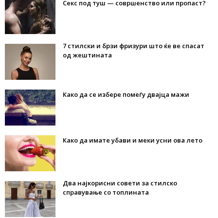
Секс под туш — совршенство или пропаст?
7 стилски и брзи фризури што ќе ве спасат
од жештината
Како да се избере помеѓу двајца мажи
Како да имате убави и меки усни ова лето
Два најкорисни совети за стилско
справување со топлината