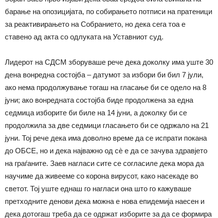
барање на опозицијата, по собирањето потписи на пратеници
за реактивирањето на Собранието, но дека сега тоа е
ставено ад акта со одлуката на Уставниот суд.
Лидерот на СДСМ зборуваше рече дека доколку има уште 30
дена вонредна состојба – датумот за избори би бил 7 јули,
ако нема продолжување тогаш на гласање би се одело на 8
јуни; ако вонредната состојба биде продолжена за една
седмица изборите би биле на 14 јуни, а доколку би се
продолжила за две седмици гласањето би се одржало на 21
јуни. Тој рече дека има доволно време да се испрати покана
до ОБСЕ, но и дека најважно од сѐ е да се зачува здравјето
на граѓаните. Заев нагласи сите се согласиле дека мора да
научиме да живееме со корона вирусот, како насекаде во
светот. Тој уште еднаш го нагласи она што го кажуваше
претходните денови дека можна е нова епидемија наесен и
дека дотогаш треба да се одржат изборите за да се формира