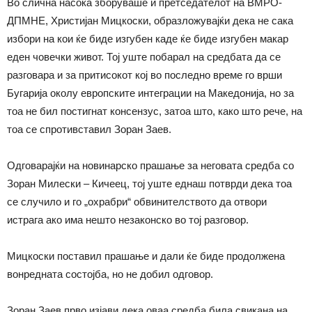
Во слична насока зборуваше и претседателот на ВМРО-
ДПМНЕ, Христијан Мицкоски, образложувајќи дека не сака
избори на кои ќе биде изгубен каде ќе биде изгубен макар
еден човечки живот. Тој уште побарал на средбата да се
разговара и за притисокот кој во последно време го врши
Бугарија околу европските интеграции на Македонија, но за
тоа не бил постигнат консензус, затоа што, како што рече, на
тоа се спротивставил Зоран Заев.
Одговарајќи на новинарско прашање за неговата средба со
Зоран Милески – Кичеец, тој уште еднаш потврди дека тоа
се случило и го „охрабри“ обвинителството да отвори
истрага ако има нешто незаконско во тој разговор.
Мицкоски поставил прашање и дали ќе биде продолжена
вонредната состојба, но не добил одговор.
Зоран Заев прво изјави дека оваа средба била свикана на