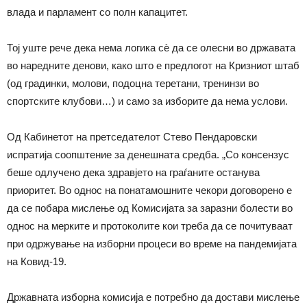
влада и парламент со полн капацитет.
Тој уште рече дека нема логика сѐ да се олесни во државата
во наредните денови, како што е предлогот на Кризниот штаб
(од градинки, молови, подоцна теретани, тренинзи во
спортските клубови…) и само за изборите да нема услови.
Од Кабинетот на претседателот Стево Пендаровски
испратија соопштение за денешната средба. „Со консензус
беше одлучено дека здравјето на граѓаните останува
приоритет. Во однос на понатамошните чекори договорено е
да се побара мислење од Комисијата за заразни болести во
однос на мерките и протоколите кои треба да се почитуваат
при одржување на изборни процеси во време на пандемијата
на Ковид-19.
Државната изборна комисија е потребно да достави мислење