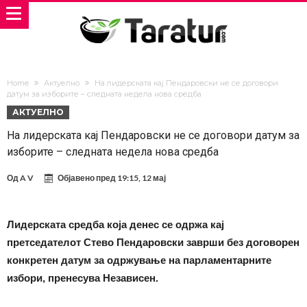
Home
Актуелно
На лидерската кај Пендаровски не се договори
датум за изборите – следната недела нова средба
АКТУЕЛНО
На лидерската кај Пендаровски не се договори датум за
изборите – следната недела нова средба
Од
A V
Објавено пред
19:15, 12 мај
Лидерската средба која денес се одржа кај
претседателот Стево Пендаровски заврши без договорен
конкретен датум за одржување на парламентарните
избори, пренесува Независен.