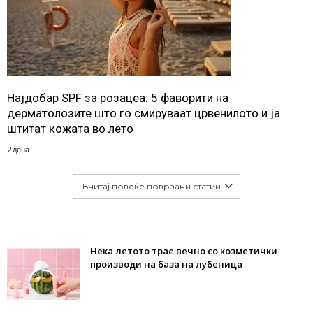
Најдобар SPF за розацеа: 5 фаворити на
дерматолозите што го смируваат црвенилото и ја
штитат кожата во лето
2 дена
Вчитај повеќе поврзани статии
Нека летото трае вечно со козметички
производи на база на лубеница