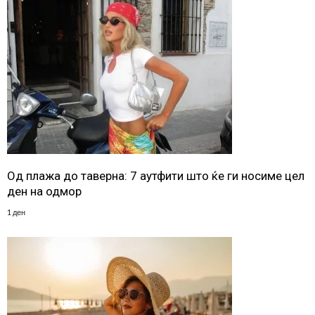
Од плажа до таверна: 7 аутфити што ќе ги носиме цел
ден на одмор
1 ден