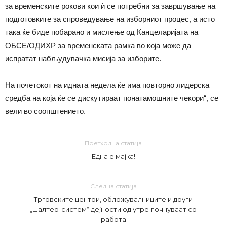
за временските рокови кои ѝ се потребни за завршување на
подготовките за спроведување на изборниот процес, а исто
така ќе биде побарано и мислење од Канцеларијата на
ОБСЕ/ОДИХР за временската рамка во која може да
испратат набљудувачка мисија за изборите.
На почетокот на идната недела ќе има повторно лидерска
средба на која ќе се дискутираат понатамошните чекори“, се
вели во соопштението.
Претходна статија
Една е мајка!
Следна статија
Трговските центри, обложувалниците и други
„шалтер-систем“ дејности од утре почнуваат со
работа