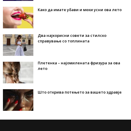
Како да имате убави и меки усни ова лето
Два најкорисни совети за стилско
справување со топлината
Плетенка – најомилената фризура за ова
лето
Што открива потењето за вашето здравје