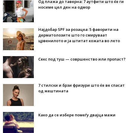
Од плажа до таверна: 7 аутфити што ќе ги
носиме цел ден на одмор
Најдобар SPF за розацеа: 5 фаворити на
дерматолозите што го смируваат
црвенилото и ја штитат кожата во лето
Секс под туш — совршенство или пропаст?
7 стилски и брзи фризури што ќе ве спасат
од жештината
Како да се избере помеѓу двајца мажи