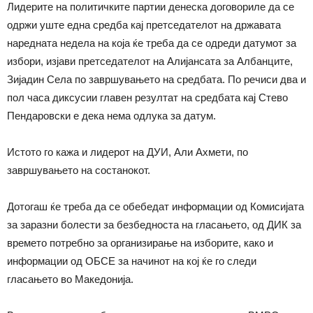
Лидерите на политичките партии денеска договориле да се
одржи уште една средба кај претседателот на државата
наредната недела на која ќе треба да се одреди датумот за
избори, изјави претседателот на Алијансата за Албанците,
Зијадин Села по завршувањето на средбата. По речиси два и
пол часа диксусии главен резултат на средбата кај Стево
Пендаровски е дека нема одлука за датум.
Истото го кажа и лидерот на ДУИ, Али Ахмети, по
завршувањето на состанокот.
Дотогаш ќе треба да се обебедат информации од Комисијата
за заразни болести за безбедноста на гласањето, од ДИК за
времето потребно за организирање на изборите, како и
информации од ОБСЕ за начинот на кој ќе го следи
гласањето во Македонија.