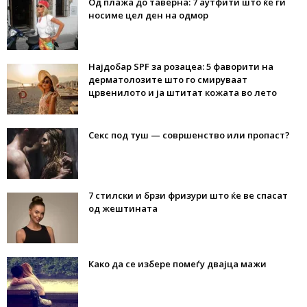
Од плажа до таверна: 7 аутфити што ќе ги
носиме цел ден на одмор
Најдобар SPF за розацеа: 5 фаворити на
дерматолозите што го смируваат
црвенилото и ја штитат кожата во лето
Секс под туш — совршенство или пропаст?
7 стилски и брзи фризури што ќе ве спасат
од жештината
Како да се избере помеѓу двајца мажи