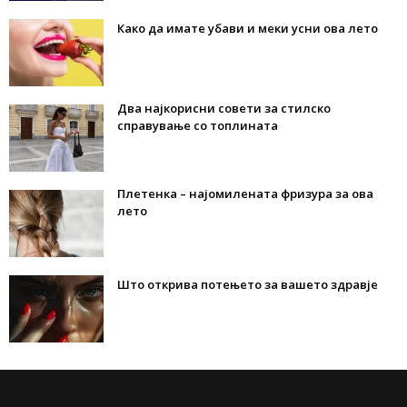
Како да имате убави и меки усни ова лето
Два најкорисни совети за стилско
справување со топлината
Плетенка – најомилената фризура за ова
лето
Што открива потењето за вашето здравје