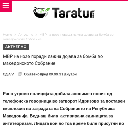
Home
Актуелно
МВР на нозе поради лажна дојава за бомба во
македонското Собрание
АКТУЕЛНО
МВР на нозе поради лажна дојава за бомба во
македонското Собрание
Од
A V
Објавено пред
09:00, 31 јануари
Рано утрово полицијата добила анонимен повик од
телефонска говорница во затворот Идризово за поставен
експлозив во заградата на Собранието на Република
Македонија. Веднаш била активирана единицата за
антитеоризам. Лицата кои во тоа време биле присутни во