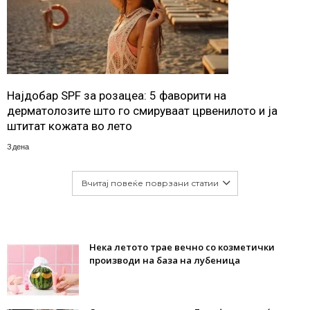
Најдобар SPF за розацеа: 5 фаворити на
дерматолозите што го смируваат црвенилото и ја
штитат кожата во лето
3 дена
Вчитај повеќе поврзани статии
Нека летото трае вечно со козметички
производи на база на лубеница