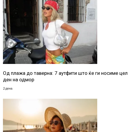
Од плажа до таверна: 7 аутфити што ќе ги носиме цел
ден на одмор
2 дена