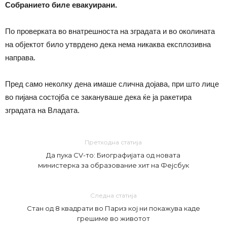
Собранието биле евакуирани.
По проверката во внатрешноста на зградата и во околината
на објектот било утврдено дека нема никаква експлозивна
направа.
Пред само неколку дена имаше слична дојава, при што лице
во пијана состојба се закануваше дека ќе ја ракетира
зградата на Владата.
Претходна статија
Да пука CV-то: Биографијата од новата
министерка за образование хит на Фејсбук
Следна статија
Стан од 8 квадрати во Париз кој ни покажува каде
грешиме во животот