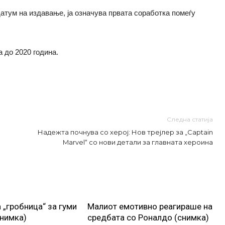
датум на издавање, ја означува првата соработка помеѓу
 до 2020 година.
Следна статија
Надежта почнува со херој: Нов трејлер за „Captain
Marvel“ со нови детали за главната хероина
 „гробница“ за гуми
Малиот емотивно реагираше на
снимка)
средбата со Роналдо (снимка)