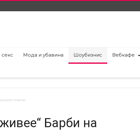
 секс
Мода и убавина
Шоубизнис
Вебкафе
лмското платно
оживее“ Барби на