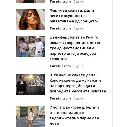
Taratur.com
6 дена
Факти за кожата: Дали
пегите всушност се
оштетувања од сонцето?
Taratur.com
6 дена
Џенифер Лопез во Рим го
покажа совршениот летен
тренд: фустанот-шал е
парчето што ја освојува
сезоната
Taratur.com
6 дена
Што ако не сакате деца?
Како искрено да му кажете
на партнерот, без да ги
повредите неговите чувства
Taratur.com
6 дена
Инстаграм-тренд: белата
атлетска маица е
задолжително парче ова
лето