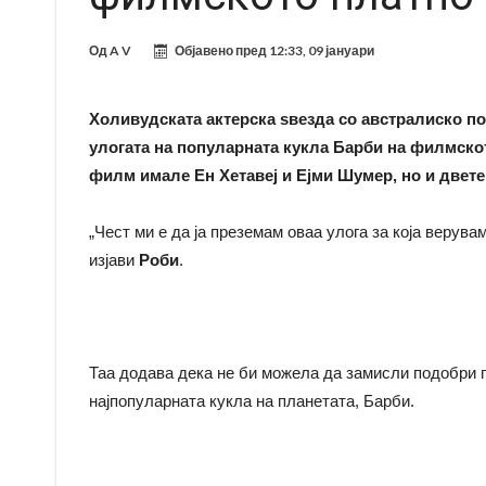
Од
A V
Објавено пред
12:33, 09 јануари
Холивудската актерска ѕвезда со австралиско пот
улогата на популарната кукла Барби на филмскот
филм имале Ен Хетавеј и Ејми Шумер, но и двете 
„Чест ми е да ја преземам оваа улога за која верува
изјави
Роби
.
Таа додава дека не би можела да замисли подобри п
најпопуларната кукла на планетата, Барби.