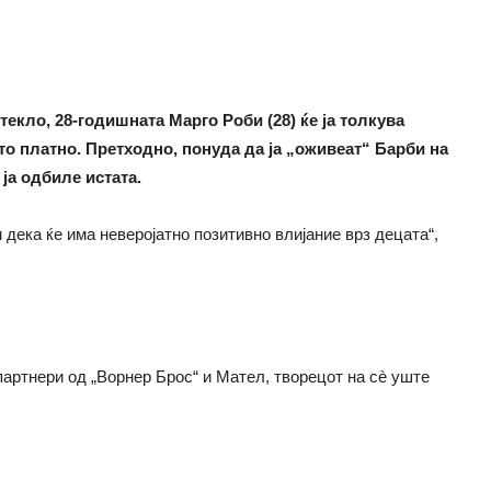
екло, 28-годишната Марго Роби (28) ќе ја толкува
о платно. Претходно, понуда да ја „оживеат“ Барби на
ја одбиле истата.
м дека ќе има неверојатно позитивно влијание врз децата“,
артнери од „Ворнер Брос“ и Мател, творецот на сè уште