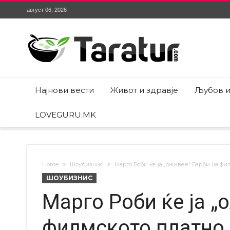
август 06, 2026
Најнови вести
Живот и здравје
Љубов и
LOVEGURU.MK
Home
Шоубизнис
Марго Роби ќе ја „оживее“ Барби на фи
ШОУБИЗНИС
Марго Роби ќе ја „
филмското платно