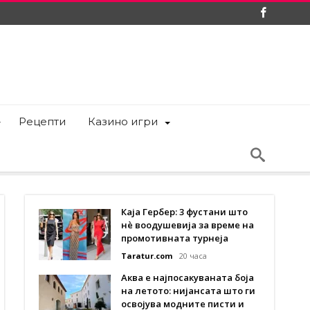
Рецепти
Казино игри
Каја Гербер: 3 фустани што
нè воодушевија за време на
промотивната турнеја
Taratur.com
20 часа
Аква е најпосакуваната боја
на летото: нијансата што ги
освојува модните писти и