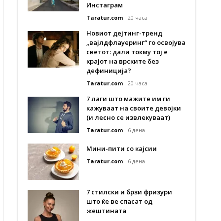
Инстаграм
Taratur.com
20 часа
Новиот дејтинг-тренд
„вајлдфлауеринг“ го освојува
светот: дали токму тој е
крајот на врските без
дефиниција?
Taratur.com
20 часа
7 лаги што мажите им ги
кажуваат на своите девојки
(и лесно се извлекуваат)
Taratur.com
6 дена
Мини-пити со кајсии
Taratur.com
6 дена
7 стилски и брзи фризури
што ќе ве спасат од
жештината