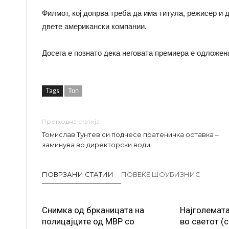
Филмот, кој допрва треба да има титула, режисер и 
двете американски компании.
Досега е познато дека неговата премиера е одложена
Tags
Топ
Претходна статија
Томислав Тунтев си поднесе пратеничка оставка –
заминува во директорски води
ПОВРЗАНИ СТАТИИ
ПОВЕЌЕ ШОУБИЗНИС
Снимка од брканицата на
Најголемата
полицајците од МВР со
во светот (