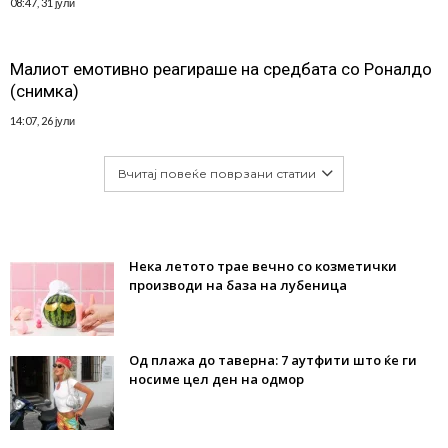
08:47, 31 јули
Малиот емотивно реагираше на средбата со Роналдо
(снимка)
14:07, 26 јули
Вчитај повеќе поврзани статии
Нека летото трае вечно со козметички
производи на база на лубеница
Од плажа до таверна: 7 аутфити што ќе ги
носиме цел ден на одмор