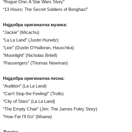
“Rogue One: A Star Wars Story”
“13 Hours: The Secret Soldiers of Benghazi”
Најдобра оригинална музика:
“Jackie” (Micachu)
“La La Land” (Justin Hurwitz)
“Lion” (Dustin O’Halloran, Hauschka)
“Moonlight” (Nicholas Britell)
“Passengers” (Thomas Newman)
Најдобра оригинална песна:
“Audition” (La La Land)
“Can’t Stop the Feeling!” (Trolls)
“City of Stars” (La La Land)
“The Empty Chair” (Jim: The James Foley Story)
“How Far I’ll Go” (Moana)
Дизајн: