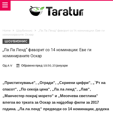
Home
Шоубизнис
„Ла Ла Ленд“ фаворит со 14 номинации: Еве ги
номинираните Оскар
ШОУБИЗНИС
„Ла Ла Ленд“ фаворит со 14 номинации: Еве ги
номинираните Оскар
Од
A V
Објавено пред
10:50, 25 јануари
„Пристигнување“, „Огради“, „Скриени цифри“, „`Рт на
спасот“, „По секоја цена“, „Ла ла ленд“, „Лав“,
„Манчестер покрај морето“ и „Месечева светлина“
влегоа во трката за Оскар за најдобар филм за 2017
година. „Ла ла ленд“ предводи со 14 номинации, додека