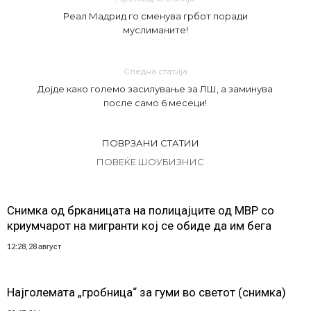
Реал Мадрид го сменува грбот поради
муслиманите!
Следна статија
Дојде како големо засилување за ЛШ, а заминува
после само 6 месеци!
ПОВРЗАНИ СТАТИИ
ПОВЕЌЕ ШОУБИЗНИС
Снимка од брканицата на полицајците од МВР со
криумчарот на мигранти кој се обиде да им бега
12:28, 28 август
Најголемата „гробница“ за гуми во светот (снимка)