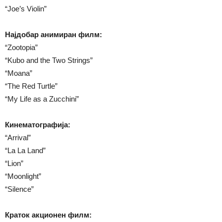
“Joe’s Violin”
Најдобар анимиран филм:
“Zootopia”
“Kubo and the Two Strings”
“Moana”
“The Red Turtle”
“My Life as a Zucchini”
Кинематографија:
“Arrival”
“La La Land”
“Lion”
“Moonlight”
“Silence”
Краток акционен филм: