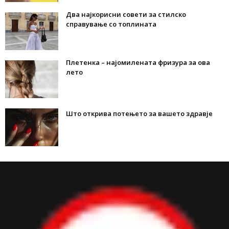
Два најкорисни совети за стилско
справување со топлината
Плетенка – најомилената фризура за ова
лето
Што открива потењето за вашето здравје