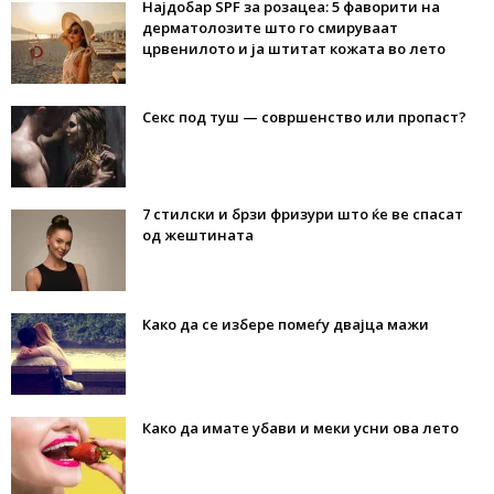
Најдобар SPF за розацеа: 5 фаворити на
дерматолозите што го смируваат
црвенилото и ја штитат кожата во лето
Секс под туш — совршенство или пропаст?
7 стилски и брзи фризури што ќе ве спасат
од жештината
Како да се избере помеѓу двајца мажи
Како да имате убави и меки усни ова лето