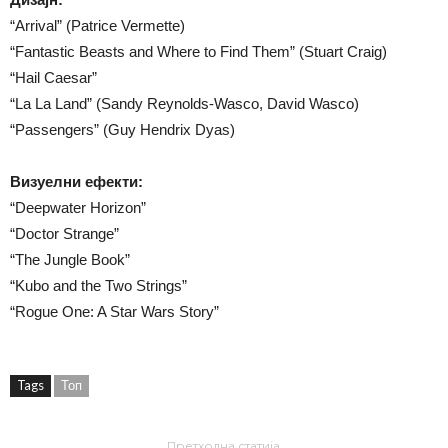
“Arrival” (Patrice Vermette)
“Fantastic Beasts and Where to Find Them” (Stuart Craig)
“Hail Caesar”
“La La Land” (Sandy Reynolds-Wasco, David Wasco)
“Passengers” (Guy Hendrix Dyas)
Визуелни ефекти:
“Deepwater Horizon”
“Doctor Strange”
“The Jungle Book”
“Kubo and the Two Strings”
“Rogue One: A Star Wars Story”
Tags
Топ
Претходна статија