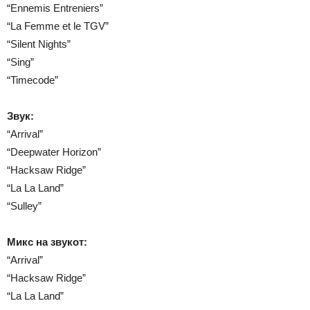
“Ennemis Entreniers”
“La Femme et le TGV”
“Silent Nights”
“Sing”
“Timecode”
Звук:
“Arrival”
“Deepwater Horizon”
“Hacksaw Ridge”
“La La Land”
“Sulley”
Микс на звукот:
“Arrival”
“Hacksaw Ridge”
“La La Land”